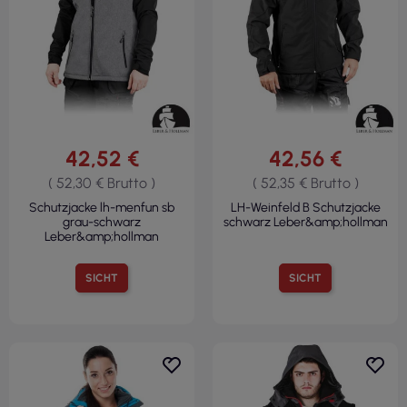
42,52 €
42,56 €
( 52,30 € Brutto )
( 52,35 € Brutto )
Schutzjacke lh-menfun sb
LH-Weinfeld B Schutzjacke
grau-schwarz
schwarz Leber&amp;hollman
Leber&amp;hollman
SICHT
SICHT