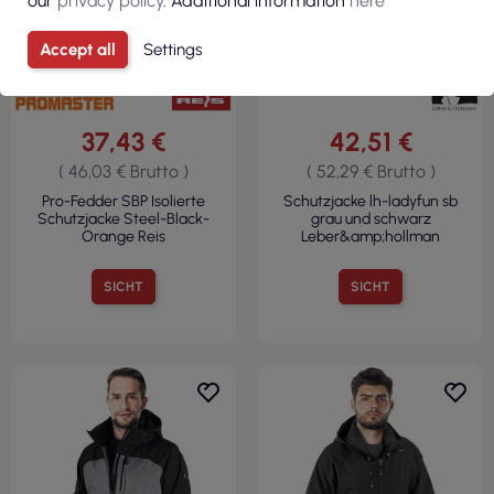
our
privacy policy
. Additional information
here
Accept all
Settings
37,43 €
42,51 €
( 46,03 € Brutto )
( 52,29 € Brutto )
Pro-Fedder SBP Isolierte
Schutzjacke lh-ladyfun sb
Schutzjacke Steel-Black-
grau und schwarz
Orange Reis
Leber&amp;hollman
SICHT
SICHT