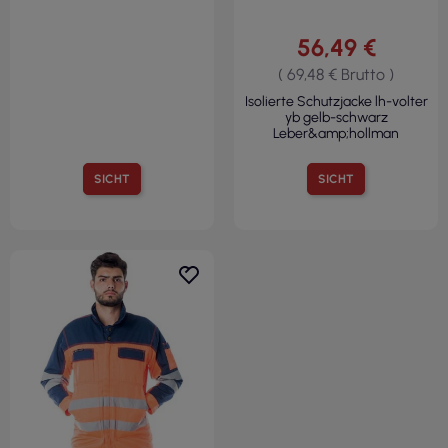
56,49 €
( 69,48 € Brutto )
Isolierte Schutzjacke lh-volter
yb gelb-schwarz
Leber&amp;hollman
SICHT
SICHT