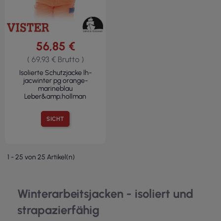
56,85 €
( 69,93 € Brutto )
Isolierte Schutzjacke lh-
jacwinter pg orange-
marineblau
Leber&amp;hollman
SICHT
1 - 25 von 25 Artikel(n)
Winterarbeitsjacken - isoliert und
strapazierfähig