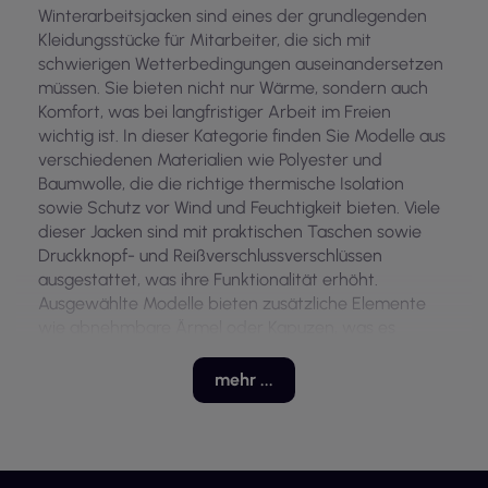
Winterarbeitsjacken sind eines der grundlegenden
Kleidungsstücke für Mitarbeiter, die sich mit
schwierigen Wetterbedingungen auseinandersetzen
müssen. Sie bieten nicht nur Wärme, sondern auch
Komfort, was bei langfristiger Arbeit im Freien
wichtig ist. In dieser Kategorie finden Sie Modelle aus
verschiedenen Materialien wie Polyester und
Baumwolle, die die richtige thermische Isolation
sowie Schutz vor Wind und Feuchtigkeit bieten. Viele
dieser Jacken sind mit praktischen Taschen sowie
Druckknopf- und Reißverschlussverschlüssen
ausgestattet, was ihre Funktionalität erhöht.
Ausgewählte Modelle bieten zusätzliche Elemente
wie abnehmbare Ärmel oder Kapuzen, was es
ermöglicht, die Kleidung an wechselnde
Wetterbedingungen anzupassen. Diese Jacken
mehr ...
entsprechen den Normen CE und EN471, was ihre
hohe Qualität und Sicherheit bei der Nutzung
bestätigt.