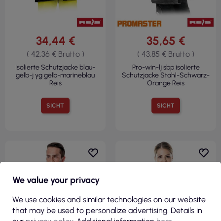
34,44 €
35,65 €
( 42,36 € Brutto )
( 43,85 € Brutto )
Isolierte Schutzjacke blau-
Pro-win-lj sbp isolierte
gelb-j yg gelb-marineblau
Schutzjacke Stahl-Schwarz-
Reis
Orange Reis
SICHT
SICHT
We value your privacy
R
We use cookies and similar technologies on our website
F
I
L
T
E
that may be used to personalize advertising. Details in