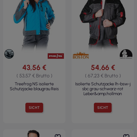
43,56 €
54,66 €
( 53,57 € Brutto )
( 67,23 € Brutto )
Treefrog NS isolierte
Isolierte Schutzjacke lh-bsw-j
Schutzjacke blaugrau Reis
sbc grau-schwarz-rot
Leber&amp;hollman
SICHT
SICHT