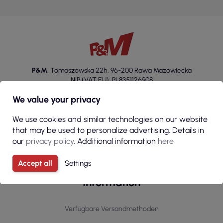
P&M
,
Tomaszowska 22h
,
96-200 Rawa Mazowiecka
NIP (VAT EU): PL8351126908
We value your privacy
+48 46 814 20 22
We use cookies and similar technologies on our website
sklep@p-m.com.pl
that may be used to personalize advertising. Details in
our
privacy policy
. Additional information
here
Accept all
Settings
Information
Verfügbare Versandmethoden