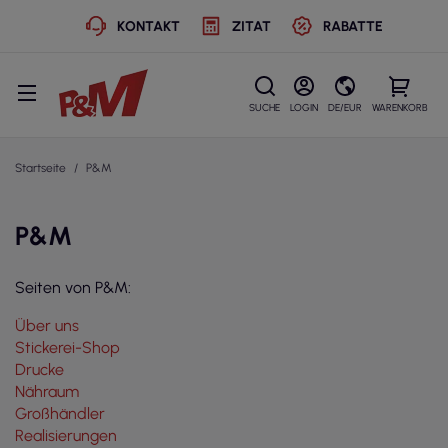
KONTAKT
ZITAT
RABATTE
SUCHE
LOGIN
DE/EUR
WARENKORB
Startseite
P&M
P&M
Seiten von P&M:
Über uns
Stickerei-Shop
Drucke
Nähraum
Großhändler
Realisierungen