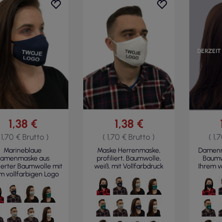
DERZEIT
1,38 €
1,38 €
 1,70 € Brutto )
( 1,70 € Brutto )
( 1,
Marineblaue
Maske Herrenmaske,
Damenma
amenmaske aus
profiliert, Baumwolle,
Baumwo
lierter Baumwolle mit
weiß, mit Vollfarbdruck
Ihrem v
m vollfarbigen Logo