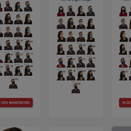
N DEN WARENKORB
IN D