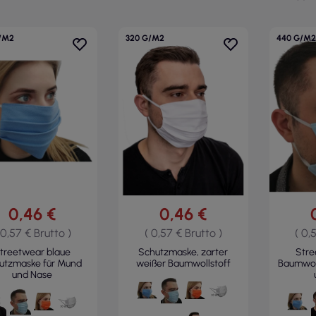
/M2
320 G/M2
440 G/M2
0,46 €
0,46 €
 0,57 € Brutto )
( 0,57 € Brutto )
( 0,
treetwear blaue
Schutzmaske, zarter
Stre
utzmaske für Mund
weißer Baumwollstoff
Baumwol
und Nase