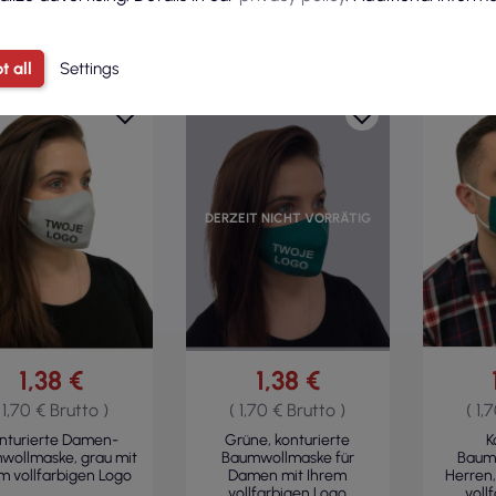
t all
Settings
DERZEIT NICHT VORRÄTIG
1,38 €
1,38 €
 1,70 € Brutto )
( 1,70 € Brutto )
( 1,
nturierte Damen-
Grüne, konturierte
K
wollmaske, grau mit
Baumwollmaske für
Baum
m vollfarbigen Logo
Damen mit Ihrem
Herren,
vollfarbigen Logo
voll