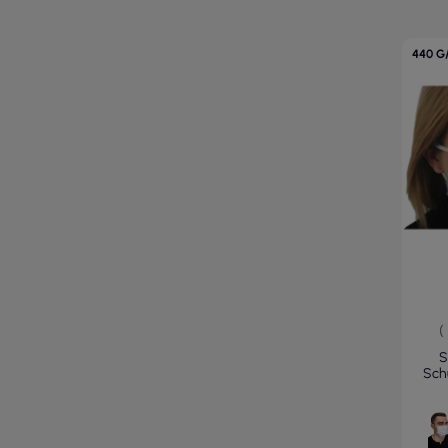
440 G
(
S
Sch