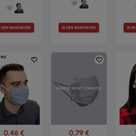
N DEN WARENKORB
IN DEN WARENKORB
IN D
/M2
DERZEIT NICHT VORRÄTIG
0,46 €
0,79 €