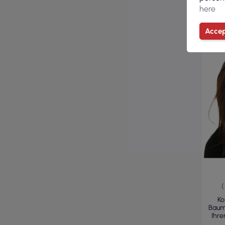
here
Accep
(
Ko
Baum
Ihre