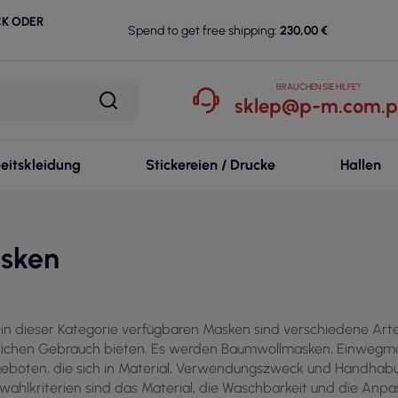
CK ODER
Spend to get free shipping:
230,00 €
BRAUCHEN SIE HILFE?
sklep@p-m.com.p
eitskleidung
Stickereien / Drucke
Hallen
sken
 in dieser Kategorie verfügbaren Masken sind verschiedene Art
lichen Gebrauch bieten. Es werden Baumwollmasken, Einwegma
eboten, die sich in Material, Verwendungszweck und Handhabu
wahlkriterien sind das Material, die Waschbarkeit und die Anp