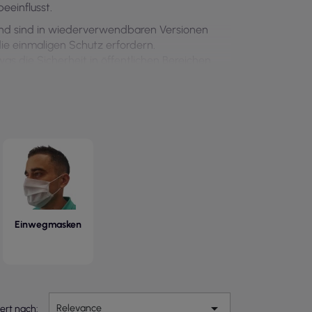
eeinflusst.
und sind in wiederverwendbaren Versionen
ie einmaligen Schutz erfordern.
as die Sicherheit in öffentlichen Bereichen
Einwegmasken

Relevance
iert nach: