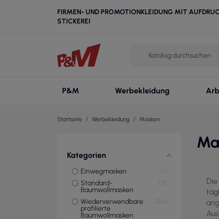
FIRMEN- UND PROMOTIONKLEIDUNG MIT AUFDRU
STICKEREI
P&M
Werbekleidung
Arb
Startseite
Werbekleidung
Masken
Ma
Kategorien
Einwegmasken
1
Die
Standard-
7
Baumwollmasken
täg
Wiederverwendbare
26
ang
profilierte
Aus
Baumwollmasken