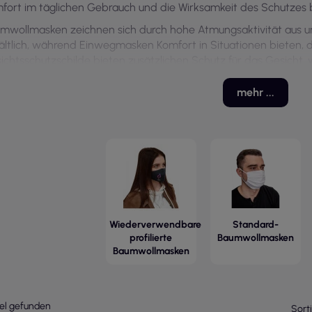
fort im täglichen Gebrauch und die Wirksamkeit des Schutzes b
mwollmasken zeichnen sich durch hohe Atmungsaktivität aus 
ältlich, während Einwegmasken Komfort in Situationen bieten, d
ichtsschutzschilde bieten zusätzlichen Schutz für das Gesicht, w
 am Arbeitsplatz erhöht.
mehr ...
Wiederverwendbare
Standard-
profilierte
Baumwollmasken
Baumwollmasken
kel gefunden
Sort