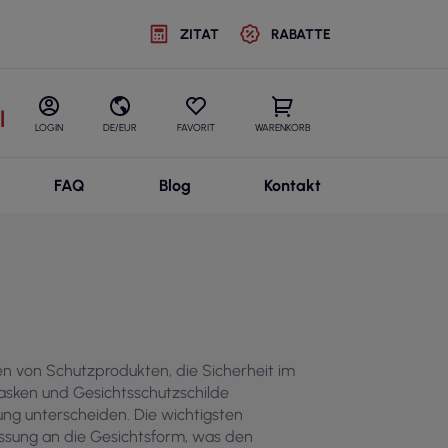
ZITAT
RABATTE
l
LOGIN
DE/EUR
FAVORIT
WARENKORB
FAQ
Blog
Kontakt
en von Schutzprodukten, die Sicherheit im
sken und Gesichtsschutzschilde
ng unterscheiden. Die wichtigsten
assung an die Gesichtsform, was den