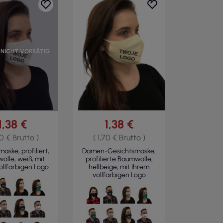
 NICHT VORRÄTIG
1,38 €
1,38 €
70 € Brutto )
( 1,70 € Brutto )
ske, profiliert,
Damen-Gesichtsmaske,
lle, weiß, mit
profilierte Baumwolle,
ollfarbigen Logo
hellbeige, mit Ihrem
vollfarbigen Logo