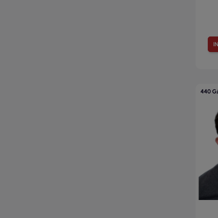
I
440 G