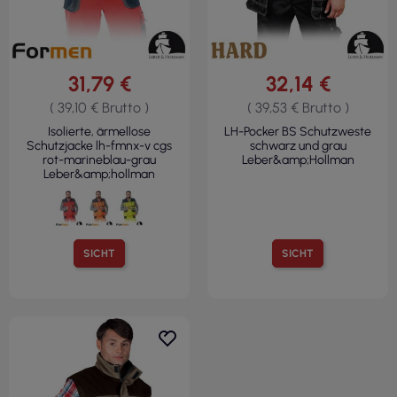
31,79 €
32,14 €
( 39,10 € Brutto )
( 39,53 € Brutto )
Isolierte, ärmellose
LH-Pocker BS Schutzweste
Schutzjacke lh-fmnx-v cgs
schwarz und grau
rot-marineblau-grau
Leber&amp;Hollman
Leber&amp;hollman
SICHT
SICHT