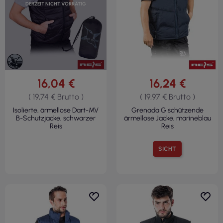
DERZEIT NICHT VORRÄTIG
16,04 €
16,24 €
( 19,74 € Brutto )
( 19,97 € Brutto )
Isolierte, ärmellose Dart-MV
Grenada G schützende
B-Schutzjacke, schwarzer
ärmellose Jacke, marineblau
Reis
Reis
SICHT