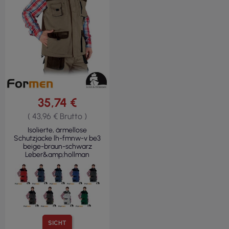
35,74 €
( 43,96 € Brutto )
Isolierte, ärmellose
Schutzjacke lh-fmnw-v be3
beige-braun-schwarz
Leber&amp;hollman
SICHT