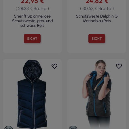
22,95 €
24,82 €
( 28,23 € Brutto )
( 30,53 € Brutto )
Sheriff SB ärmellose
Schutzweste Delphin G
Schutzweste, grau und
Marineblau Reis
schwarz, Reis
SICHT
SICHT