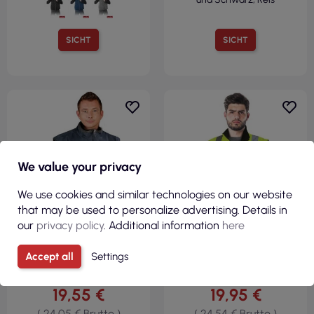
SICHT
SICHT
We value your privacy
R
We use cookies and similar technologies on our website
F
I
L
T
E
that may be used to personalize advertising. Details in
our
privacy policy
. Additional information
here
Accept all
Settings
19,55 €
19,95 €
( 24,05 € Brutto )
( 24,54 € Brutto )