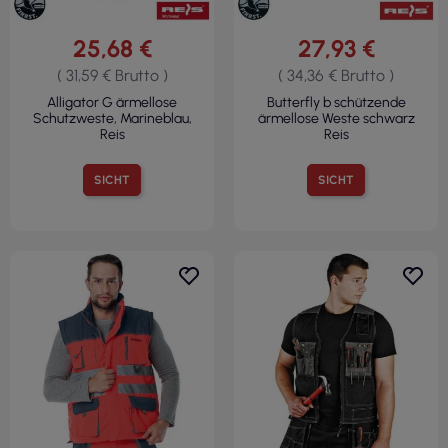
25,68 €
27,93 €
( 31,59 € Brutto )
( 34,36 € Brutto )
Alligator G ärmellose
Butterfly b schützende
Schutzweste, Marineblau,
ärmellose Weste schwarz
Reis
Reis
SICHT
SICHT