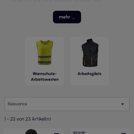
sorgen für Wärme in kühleren Monaten und
kombinieren Funktionalität mit
Benutzerfreundlichkeit.
mehr ...
Bei der Auswahl des richtigen Modells ist es wichtig,
auf das Material zu achten, das die Haltbarkeit und
den Komfort beeinflusst. Viele Produkte sind mit
praktischen Taschen sowie Reißverschluss- oder
Klettverschluss ausgestattet, was ihre Funktionalität
erhöht. Schutzwesten und -ärmel finden
Anwendung in Branchen, in denen Sicherheit und
Bewegungsfreiheit entscheidend sind.
Warnschutz-
Arbeitsgilets
Arbeitswesten

Relevance
1 - 23 von 23 Artikel(n)
120 G/M²