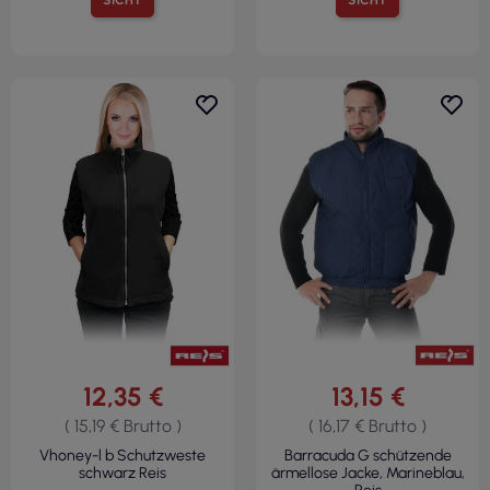
SICHT
SICHT
12,35 €
13,15 €
( 15,19 € Brutto )
( 16,17 € Brutto )
Vhoney-l b Schutzweste
Barracuda G schützende
schwarz Reis
ärmellose Jacke, Marineblau,