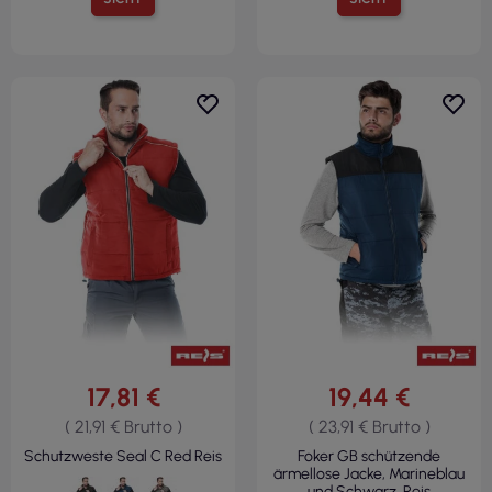
17,81 €
19,44 €
( 21,91 € Brutto )
( 23,91 € Brutto )
Schutzweste Seal C Red Reis
Foker GB schützende
ärmellose Jacke, Marineblau
und Schwarz, Reis