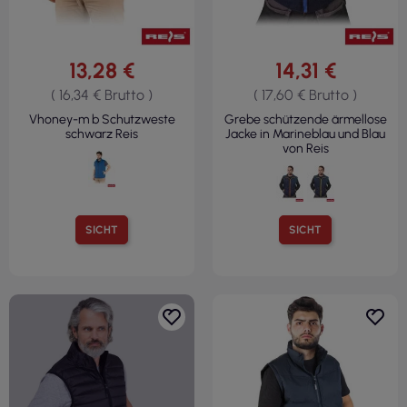
13,28 €
14,31 €
( 16,34 € Brutto )
( 17,60 € Brutto )
Vhoney-m b Schutzweste
Grebe schützende ärmellose
schwarz Reis
Jacke in Marineblau und Blau
von Reis
SICHT
SICHT