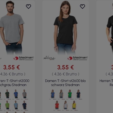
3,55 €
3,55 €
 4,36 € Brutto )
( 4,36 € Brutto )
( 4,
ren-T-Shirt st2000
Damen T-Shirt st2600 blo
Herren T
schgrau Stedman
schwarz Stedman
R