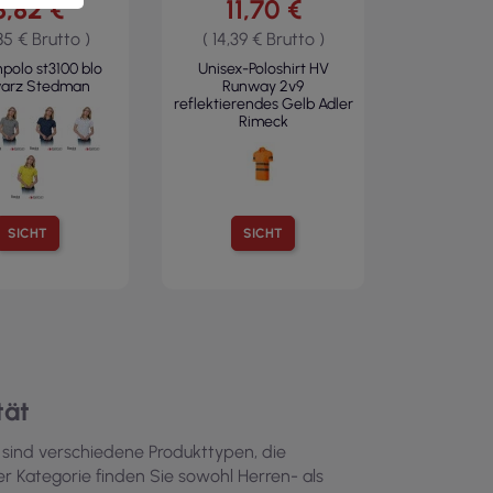
8,82 €
11,70 €
,85 € Brutto )
( 14,39 € Brutto )
olo st3100 blo
Unisex-Poloshirt HV
arz Stedman
Runway 2v9
reflektierendes Gelb Adler
Rimeck
SICHT
SICHT
tät
s sind verschiedene Produkttypen, die
er Kategorie finden Sie sowohl Herren- als