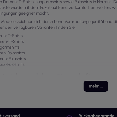
h Damen-T-Shirts, Langarmshirts sowie Poloshirts in Herren-, 
dukte wurde mit dem Fokus auf Benutzerkomfort entworfen, was
ingungen geeignet macht.
e Modelle zeichnen sich durch hohe Verarbeitungsqualität und d
er den verfügbaren Varianten finden Sie:
ren-T-Shirts
en-T-Shirts
garmshirts
ren-Poloshirts
en-Poloshirts
sex-Poloshirts
terialien und deren Eigenschaften
 Arbeits-T-Shirts und Poloshirts bestehen aus hochwertigen Mat
mehr ...
ktionalität gewährleisten. Zu den am häufigsten verwendeten 
YESTER-BAUMWOLLE-Gewebe. Baumwolle zeichnet sich durch W
 angenehm im Griff und gut atmend macht. Dank dieser Eigensc
lichen Gebrauch bequem, selbst an wärmeren Tagen.
tisversand
Rückgabegarantie
 POLYESTER-BAUMWOLLE-Gewebe kombiniert die Vorteile beider