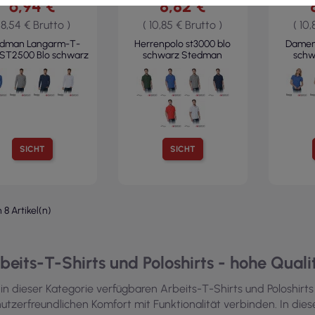
6,94 €
8,82 €
 8,54 € Brutto )
( 10,85 € Brutto )
( 10
edman Langarm-T-
Herrenpolo st3000 blo
Damenp
 ST2500 Blo schwarz
schwarz Stedman
schw
SICHT
SICHT
n 8 Artikel(n)
beits-T-Shirts und Poloshirts - hohe Quali
 in dieser Kategorie verfügbaren Arbeits-T-Shirts und Poloshirt
utzerfreundlichen Komfort mit Funktionalität verbinden. In dies