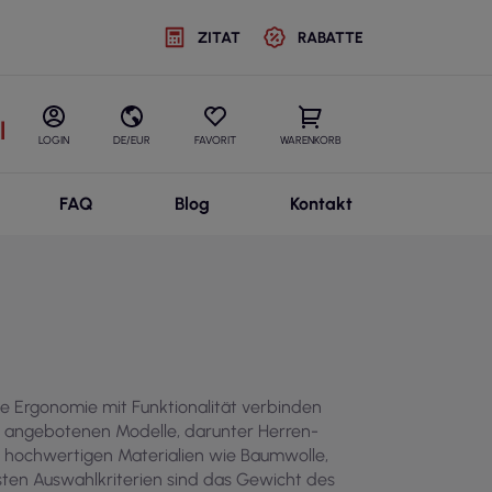
ZITAT
RABATTE
l
LOGIN
DE/EUR
FAVORIT
WARENKORB
FAQ
Blog
Kontakt
die Ergonomie mit Funktionalität verbinden
ie angebotenen Modelle, darunter Herren-
s hochwertigen Materialien wie Baumwolle,
sten Auswahlkriterien sind das Gewicht des