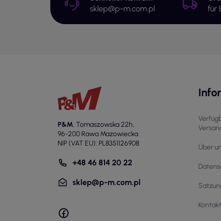
sklep@p-m.com.pl
für
Hal
dur
Hau
Hal
Ko
Arb
Info
täg
Hau
Ver
Verfüg
Nut
P&M
,
Tomaszowska 22h
,
Versa
96-200 Rawa Mazowiecka
Die
NIP (VAT EU): PL8351126908
Über u
ihr
Pro
+48 46 814 20 22
Datensc
Ei
sklep@p-m.com.pl
Satzun
Arb
Kontak
Ber
ent