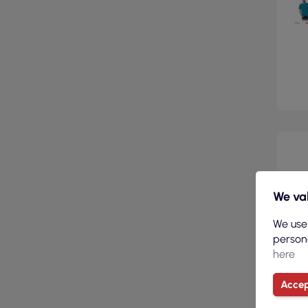
We val
We use
persona
here
Accep