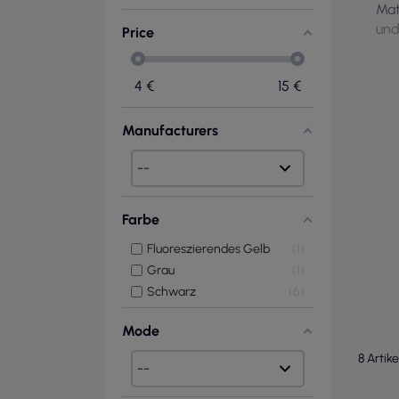
Mat
und
Price
4
€
15
€
Manufacturers
Farbe
Fluoreszierendes Gelb
1
Grau
1
Schwarz
6
Mode
8 Artik