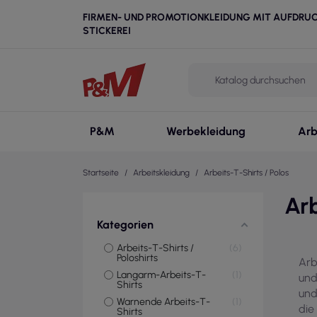
FIRMEN- UND PROMOTIONKLEIDUNG MIT AUFDRU
STICKEREI
P&M
Werbekleidung
Arb
Startseite
Arbeitskleidung
Arbeits-T-Shirts / Polos
Arb
Kategorien
Arbeits-T-Shirts /
6
Poloshirts
Arb
Langarm-Arbeits-T-
1
und
Shirts
und
Warnende Arbeits-T-
1
die
Shirts