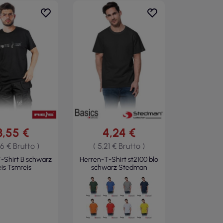
3,55 €
4,24 €
36 € Brutto )
( 5,21 € Brutto )
-Shirt B schwarz
Herren-T-Shirt st2100 blo
eis Tsmreis
schwarz Stedman