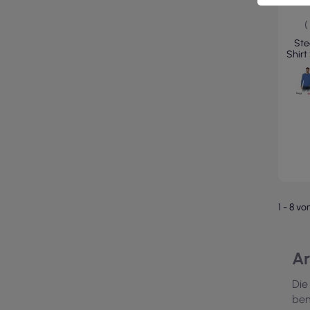
(
St
Shirt
1 - 8 vo
Ar
Die
ben