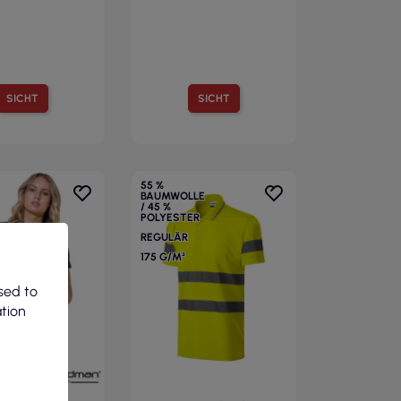
SICHT
SICHT
55 %
BAUMWOLLE
/ 45 %
POLYESTER
REGULÄR
175 G/M²
sed to
ation