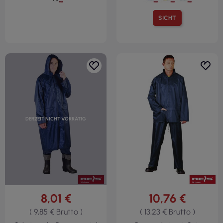
SICHT
DERZEIT NICHT VORRÄTIG
8,01 €
10,76 €
( 9,85 € Brutto )
( 13,23 € Brutto )