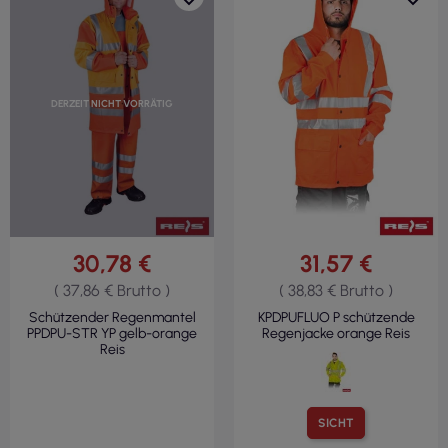
DERZEIT NICHT VORRÄTIG
30,78 €
31,57 €
( 37,86 € Brutto )
( 38,83 € Brutto )
Schützender Regenmantel
KPDPUFLUO P schützende
PPDPU-STR YP gelb-orange
Regenjacke orange Reis
Reis
SICHT