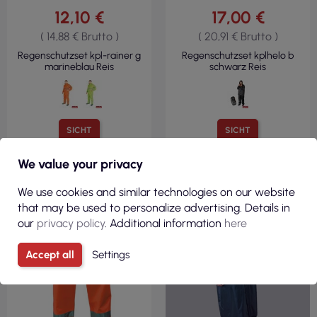
12,10 €
17,00 €
( 14,88 € Brutto )
( 20,91 € Brutto )
Regenschutzset kpl-rainer g
Regenschutzset kplhelo b
marineblau Reis
schwarz Reis
SICHT
SICHT
We value your privacy
R
We use cookies and similar technologies on our website
F
I
L
T
E
that may be used to personalize advertising. Details in
our
privacy policy
. Additional information
here
Accept all
Settings
DERZEIT NICHT VORRÄTIG