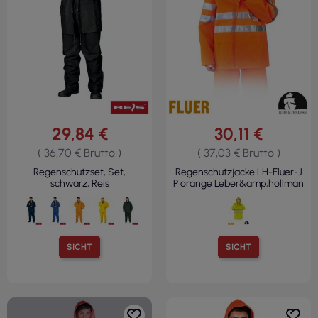
29,84 €
30,11 €
( 36,70 € Brutto )
( 37,03 € Brutto )
Regenschutzset, Set,
Regenschutzjacke LH-Fluer-J
schwarz, Reis
P orange Leber&amp;hollman
SICHT
SICHT