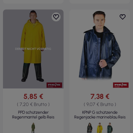
DERZEIT NICHT VORRÄTIG
5,85 €
7,38 €
( 7,20 € Brutto )
( 9,07 € Brutto )
PPD schützender
KPNP G schützende
Regenmantel gelb Reis
Regenjacke marineblau Reis