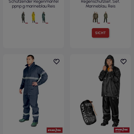
Schützender Regenmantel
Regenschutzset, Set,
ppnp g marineblau Reis
Marineblau, Reis
SICHT