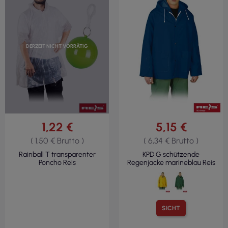
DERZEIT NICHT VORRÄTIG
1,22 €
5,15 €
( 1,50 € Brutto )
( 6,34 € Brutto )
Rainball T transparenter
KPD G schützende
Poncho Reis
Regenjacke marineblau Reis
SICHT