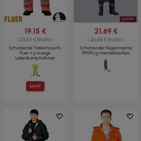
19,15 €
21,69 €
( 23,55 € Brutto )
( 26,68 € Brutto )
Schützende Taillenhose lh-
Schützender Regenmantel
fluer-t p orange
PPDPU g marineblau Reis
Leber&amp;hollman
SICHT