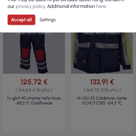
our
privacy policy
. Additional information
here
Accept all
Settings
DERZEIT NICHT VORRÄTIG
DERZEIT NICHT VORRÄTIG
125,72 €
133,91 €
( 154,64 € Brutto )
( 164,70 € Brutto )
hi-glo® 40 xtreme tiefe Hose
Hi-Glo 25 Coldstore-Jacke
-83,3 °C Goldfreeze
SCHUTZ BIS -64,2 °C