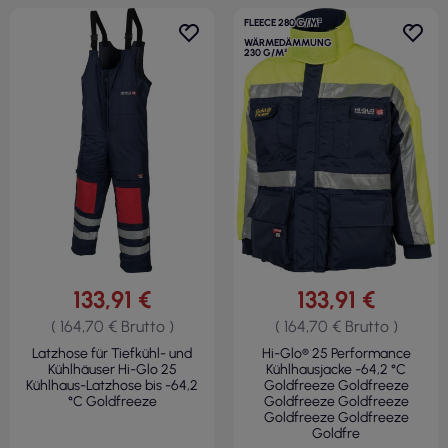
FLEECE 280 G/M²
WÄRMEDÄMMUNG
230 G/M²
133,91 €
133,91 €
( 164,70 € Brutto )
( 164,70 € Brutto )
Latzhose für Tiefkühl- und
Hi-Glo® 25 Performance
Kühlhäuser Hi-Glo 25
Kühlhausjacke -64,2 °C
Kühlhaus-Latzhose bis -64,2
Goldfreeze Goldfreeze
°C Goldfreeze
Goldfreeze Goldfreeze
Goldfreeze Goldfreeze
Goldfre