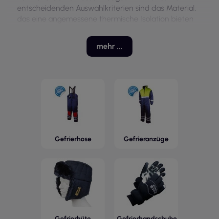
entscheidenden Auswahlkriterien sind das Material,
das eine angemessene thermische Isolation bieten
sollte, sowie die Einhaltung von Sicherheitsstandards,
was ihre hohe Qualität bestätigt.
mehr ...
Alle Produkte in dieser Kategorie zeichnen sich durch
Langlebigkeit und Funktionalität aus, was in
schwierigen Arbeitsbedingungen von Bedeutung ist.
Die Auswahl geeigneter Modelle sollte sowohl die
Bewegungsfreiheit während der Arbeit als auch die
schützenden Eigenschaften berücksichtigen, was
eine effektive Erledigung der Aufgaben in Kühl- und
Gefrierhäusern ermöglicht.
Gefrierhose
Gefrieranzüge
Gefrierhüte
Gefrierhandschuhe