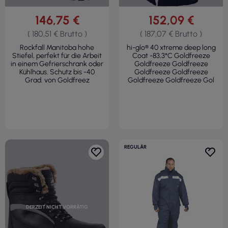
146,75 €
152,09 €
( 180,51 € Brutto )
( 187,07 € Brutto )
Rockfall Manitoba hohe
hi-glo® 40 xtreme deep long
Stiefel, perfekt für die Arbeit
Coat -83,3°C Goldfreeze
in einem Gefrierschrank oder
Goldfreeze Goldfreeze
Kühlhaus. Schutz bis -40
Goldfreeze Goldfreeze
Grad. von Goldfreez
Goldfreeze Goldfreeze Gol
REGULÄR
DERZEIT NICHT VORRÄTIG