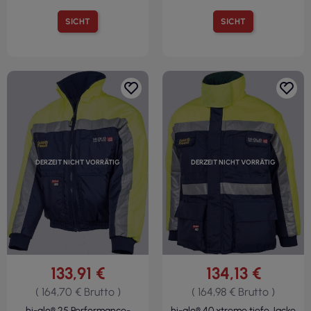
SICHT
SICHT
DERZEIT NICHT VORRÄTIG
DERZEIT NICHT VORRÄTIG
133,91 €
134,13 €
( 164,70 € Brutto )
( 164,98 € Brutto )
hi-glo® 25 Performance-
hi-glo® 40 xtreme tiefe Jacke