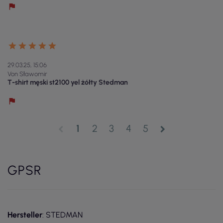
29.03.25, 15:06
Von Sławomir
T-shirt męski st2100 yel żółty Stedman
1
2
3
4
5
chevron_left
chevron_right
GPSR
Hersteller
: STEDMAN