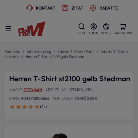
KONTAKT
ZITAT
RABATTE
SUCHE
LOGIN
DE/EUR
WARENKORB
Startseite
Arbeitskleidung
Arbeits-T-Shirts / Polos
Arbeits-T-Shirts /
Poloshirts
Herren T-Shirt st2100 gelb Stedman
Herren T-Shirt st2100 gelb Stedman
MARKE
STEDMAN
ARTIKEL-NR.
ST2100_YELL
EAN13
4043738106565
AUF LAGER
VERFÜGBAR
(24)