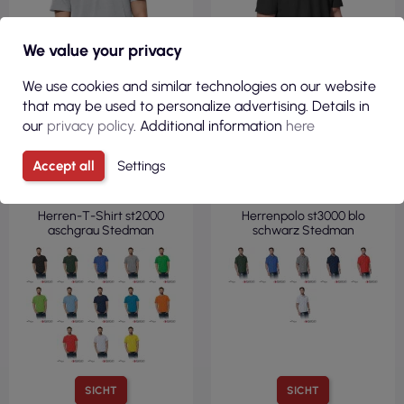
We value your privacy
We use cookies and similar technologies on our website
that may be used to personalize advertising. Details in
our
privacy policy
. Additional information
here
3,55 €
8,82 €
Accept all
Settings
( 4,36 € Brutto )
( 10,85 € Brutto )
Herren-T-Shirt st2000
Herrenpolo st3000 blo
aschgrau Stedman
schwarz Stedman
SICHT
SICHT