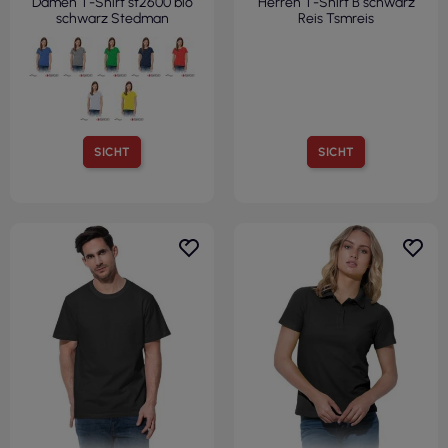
Damen T-Shirt st2600 blo
Herren T-Shirt B schwarz
schwarz Stedman
Reis Tsmreis
SICHT
SICHT