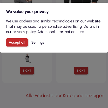
We value your privacy
We use cookies and similar technologies on our website
that may be used to personalize advertising. Details in
16,29 €
30,71 €
our
privacy policy
. Additional information
here
( 20,04 € Brutto )
( 37,77 € Brutto )
LH-SCOT DSB
Fleece-Sweatshirt lh-flexer
Accept all
Settings
SCHUTZSWEATSHIRT,
bs schwarz und grau
DUNKELGRAU-SCHWARZ
Leber&amp;hollman
SICHT
SICHT
Alle Produkte der Kategorie anzeigen