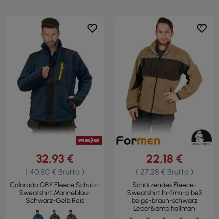
32,93 €
22,18 €
( 40,50 € Brutto )
( 27,28 € Brutto )
Colorado GBY Fleece Schutz-
Schützendes Fleece-
Sweatshirt Marineblau-
Sweatshirt lh-fmn-p be3
Schwarz-Gelb Reis
beige-braun-schwarz
Leber&amp;hollman