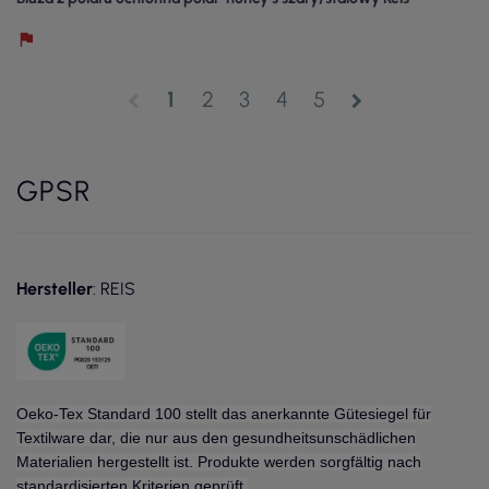
1
2
3
4
5
chevron_left
chevron_right
GPSR
Hersteller
: REIS
Oeko-Tex Standard 100 stellt das anerkannte Gütesiegel für
Textilware dar, die nur aus den gesundheitsunschädlichen
Materialien hergestellt ist. Produkte werden sorgfältig nach
standardisierten Kriterien geprüft.