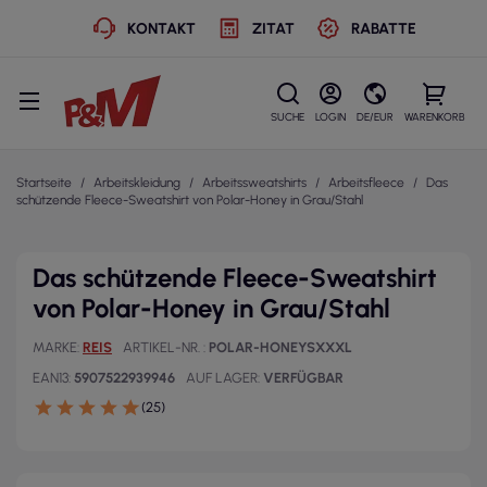
KONTAKT
ZITAT
RABATTE
SUCHE
LOGIN
DE/EUR
WARENKORB
Startseite
Arbeitskleidung
Arbeitssweatshirts
Arbeitsfleece
Das
schützende Fleece-Sweatshirt von Polar-Honey in Grau/Stahl
Das schützende Fleece-Sweatshirt
von Polar-Honey in Grau/Stahl
MARKE
REIS
ARTIKEL-NR.
POLAR-HONEYSXXXL
EAN13
5907522939946
AUF LAGER
VERFÜGBAR
(25)