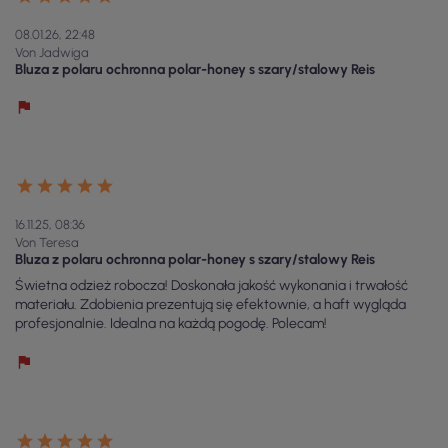
08.01.26, 22:48
Von Jadwiga
Bluza z polaru ochronna polar-honey s szary/stalowy Reis
16.11.25, 08:36
Von Teresa
Bluza z polaru ochronna polar-honey s szary/stalowy Reis
Świetna odzież robocza! Doskonała jakość wykonania i trwałość
materiału. Zdobienia prezentują się efektownie, a haft wygląda
profesjonalnie. Idealna na każdą pogodę. Polecam!