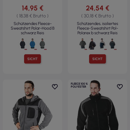
14,95 €
24,54 €
( 18,38 € Brutto )
( 30,18 € Brutto )
Schützendes Fleece-
Schützendes, isoliertes
Sweatshirt Polar-Hood B
Fleece-Sweatshirt Pol-
schwarz Reis
Polarex b schwarz Reis
SICHT
SICHT
FLEECE 100 %
POLYESTER