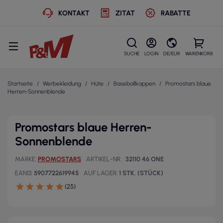
KONTAKT
ZITAT
RABATTE
SUCHE
LOGIN
DE/EUR
WARENKORB
Startseite
Werbekleidung
Hüte
Baseballkappen
Promostars blaue
Herren-Sonnenblende
Promostars blaue Herren-
Sonnenblende
MARKE
PROMOSTARS
ARTIKEL-NR.
32110 46 ONE
EAN13
5907722619945
AUF LAGER
1 STK. (STÜCK)
(25)