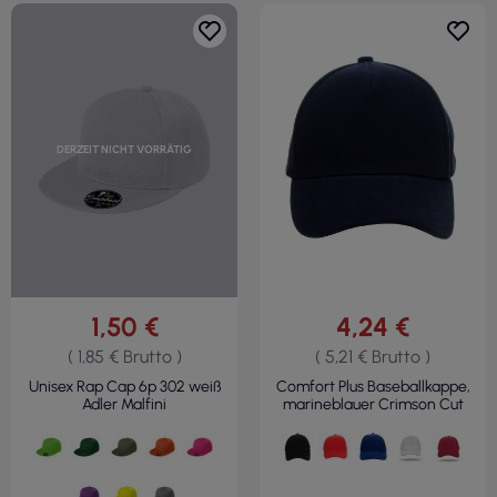
DERZEIT NICHT VORRÄTIG
1,50 €
4,24 €
( 1,85 € Brutto )
( 5,21 € Brutto )
Unisex Rap Cap 6p 302 weiß
Comfort Plus Baseballkappe,
Adler Malfini
marineblauer Crimson Cut