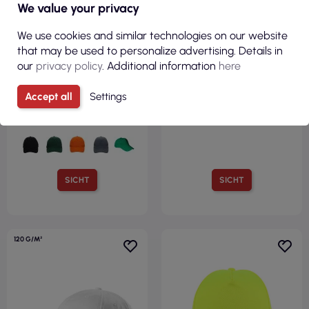
We value your privacy
We use cookies and similar technologies on our website
2,48 €
1,61 €
that may be used to personalize advertising. Details in
( 3,05 € Brutto )
( 1,98 € Brutto )
our
privacy policy
. Additional information
here
Komfort-Baseballkappe weiß
Kappe 300 weiß Geffer
von Promostars
Accept all
Settings
SICHT
SICHT
120 G/M²