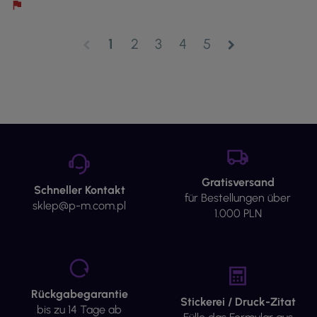
1
2
3
4
5
chevron_left
chevron_right
Gratisversand
Schneller Kontakt
für Bestellungen über
sklep@p-m.com.pl
1.000 PLN
Rückgabegarantie
Stickerei / Druck-Zitat
bis zu 14 Tage ab