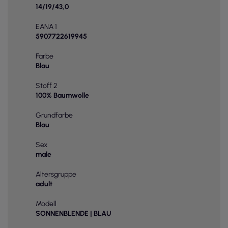
14/19/43,0
EANA 1
5907722619945
Farbe
Blau
Stoff 2
100% Baumwolle
Grundfarbe
Blau
Sex
male
Altersgruppe
adult
Modell
SONNENBLENDE | BLAU