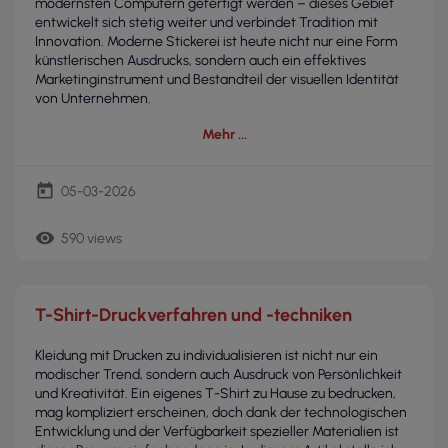
modernsten Computern gefertigt werden – dieses Gebiet
entwickelt sich stetig weiter und verbindet Tradition mit
Innovation. Moderne Stickerei ist heute nicht nur eine Form
künstlerischen Ausdrucks, sondern auch ein effektives
Marketinginstrument und Bestandteil der visuellen Identität
von Unternehmen.
Mehr
today
05-03-2026
remove_red_eye
590 views
T-Shirt-Druckverfahren und -techniken
Kleidung mit Drucken zu individualisieren ist nicht nur ein
modischer Trend, sondern auch Ausdruck von Persönlichkeit
und Kreativität. Ein eigenes T-Shirt zu Hause zu bedrucken,
mag kompliziert erscheinen, doch dank der technologischen
Entwicklung und der Verfügbarkeit spezieller Materialien ist