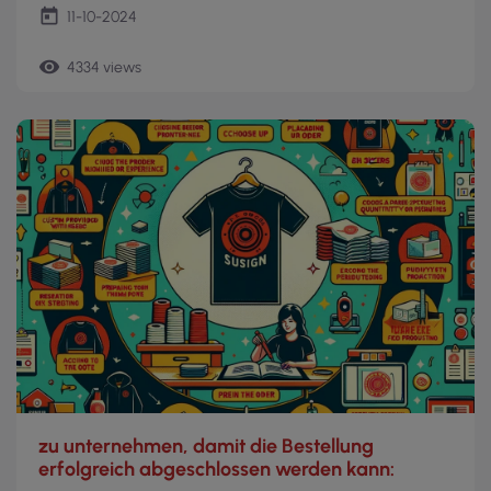
today
11-10-2024
remove_red_eye
4334 views
zu unternehmen, damit die Bestellung
erfolgreich abgeschlossen werden kann: