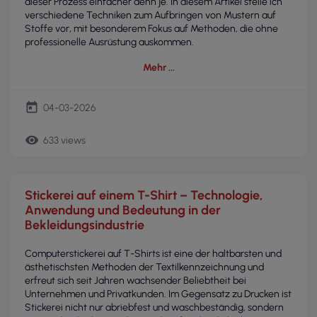
dieser Prozess einfacher denn je. In diesem Artikel stelle ich
verschiedene Techniken zum Aufbringen von Mustern auf
Stoffe vor, mit besonderem Fokus auf Methoden, die ohne
professionelle Ausrüstung auskommen.
Mehr
today
04-03-2026
remove_red_eye
633 views
Stickerei auf einem T-Shirt – Technologie,
Anwendung und Bedeutung in der
Bekleidungsindustrie
Computerstickerei auf T-Shirts ist eine der haltbarsten und
ästhetischsten Methoden der Textilkennzeichnung und
erfreut sich seit Jahren wachsender Beliebtheit bei
Unternehmen und Privatkunden. Im Gegensatz zu Drucken ist
Stickerei nicht nur abriebfest und waschbeständig, sondern