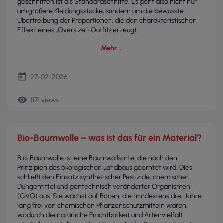
geschnitten ist als Standardschnitte. Es geht also nicht nur
um größere Kleidungsstücke, sondern um die bewusste
Übertreibung der Proportionen, die den charakteristischen
Effekt eines „Oversize“-Outfits erzeugt.
Mehr
today
27-02-2026
remove_red_eye
1171 views
Bio-Baumwolle – was ist das für ein Material?
Bio-Baumwolle ist eine Baumwollsorte, die nach den
Prinzipien des ökologischen Landbaus geerntet wird. Dies
schließt den Einsatz synthetischer Pestizide, chemischer
Düngemittel und gentechnisch veränderter Organismen
(GVO) aus. Sie wächst auf Böden, die mindestens drei Jahre
lang frei von chemischen Pflanzenschutzmitteln waren,
wodurch die natürliche Fruchtbarkeit und Artenvielfalt