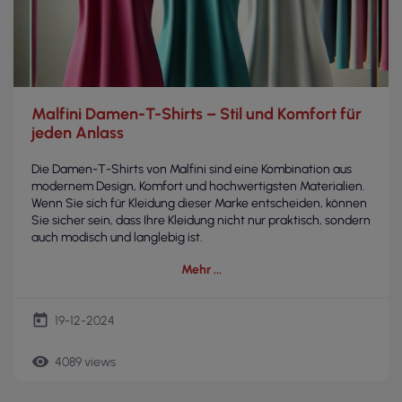
Malfini Damen-T-Shirts – Stil und Komfort für
jeden Anlass
Die Damen-T-Shirts von Malfini sind eine Kombination aus
modernem Design, Komfort und hochwertigsten Materialien.
Wenn Sie sich für Kleidung dieser Marke entscheiden, können
Sie sicher sein, dass Ihre Kleidung nicht nur praktisch, sondern
auch modisch und langlebig ist.
Mehr
today
19-12-2024
remove_red_eye
4089 views