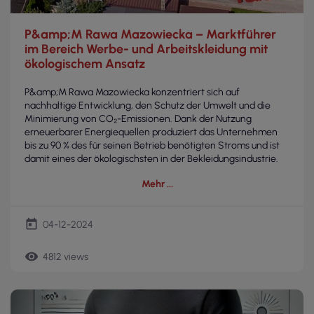
P&amp;M Rawa Mazowiecka – Marktführer
im Bereich Werbe- und Arbeitskleidung mit
ökologischem Ansatz
P&amp;M Rawa Mazowiecka konzentriert sich auf
nachhaltige Entwicklung, den Schutz der Umwelt und die
Minimierung von CO₂-Emissionen. Dank der Nutzung
erneuerbarer Energiequellen produziert das Unternehmen
bis zu 90 % des für seinen Betrieb benötigten Stroms und ist
damit eines der ökologischsten in der Bekleidungsindustrie.
Mehr
today
04-12-2024
remove_red_eye
4812 views