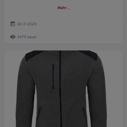
Mehr
today
26-11-2024
remove_red_eye
4479 views