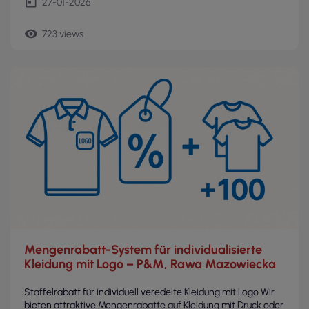
today
27-01-2026
remove_red_eye
723 views
Mengenrabatt-System für individualisierte
Kleidung mit Logo – P&M, Rawa Mazowiecka
Staffelrabatt für individuell veredelte Kleidung mit Logo Wir
bieten attraktive Mengenrabatte auf Kleidung mit Druck oder