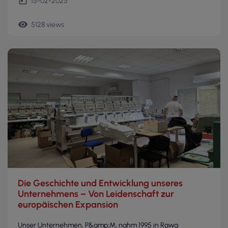
today
15-02-2025
remove_red_eye
5128 views
Die Geschichte und Entwicklung unseres
Unternehmens – Von Leidenschaft zur
europäischen Expansion
Unser Unternehmen, P&amp;M, nahm 1995 in Rawa