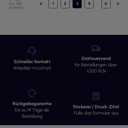


von 108
1
2
3
4
…
6
Artikel(n)
Gratisversand
Schneller Kontakt
für Bestellungen über
sklep@p-m.com.pl
1.000 PLN
Rückgabegarantie
Stickerei / Druck-Zitat
bis zu 14 Tage ab
Fülle das Formular aus
Bestellung