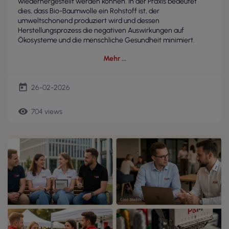
wiederhergestellt werden können. In der Praxis bedeutet
dies, dass Bio-Baumwolle ein Rohstoff ist, der
umweltschonend produziert wird und dessen
Herstellungsprozess die negativen Auswirkungen auf
Ökosysteme und die menschliche Gesundheit minimiert.
Mehr
today
26-02-2026
remove_red_eye
704 views