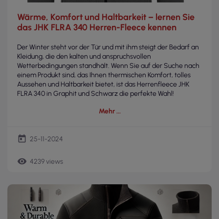
Wärme, Komfort und Haltbarkeit – lernen Sie
das JHK FLRA 340 Herren-Fleece kennen
Der Winter steht vor der Tür und mit ihm steigt der Bedarf an
Kleidung, die den kalten und anspruchsvollen
Wetterbedingungen standhält. Wenn Sie auf der Suche nach
einem Produkt sind, das Ihnen thermischen Komfort, tolles
Aussehen und Haltbarkeit bietet, ist das Herrenfleece JHK
FLRA 340 in Graphit und Schwarz die perfekte Wahl!
Mehr
today
25-11-2024
remove_red_eye
4239 views