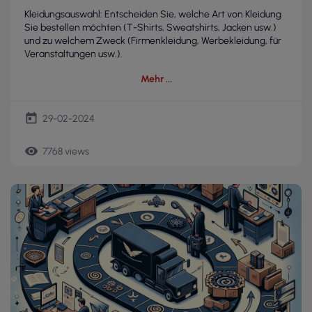
Kleidungsauswahl: Entscheiden Sie, welche Art von Kleidung
Sie bestellen möchten (T-Shirts, Sweatshirts, Jacken usw.)
und zu welchem Zweck (Firmenkleidung, Werbekleidung, für
Veranstaltungen usw.).
Mehr
today
29-02-2024
remove_red_eye
7768 views