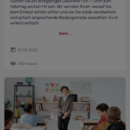
Suchen Sie ein einzigartiges Geschenk? Ein T-Shirt zum
Vatertag wird ein Hit sein. Wir verraten Ihnen, worauf Sie
beim Einkauf achten sollten und wie Sie solide verarbeitete
und optisch ansprechende Kleidungsstücke auswählen. Es ist
wirklich einfach!
Mehr
today
13-09-2022
remove_red_eye
5451 views