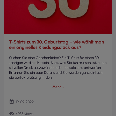
T-Shirts zum 30. Geburtstag – wie wählt man
ein originelles Kleidungsstück aus?
Suchen Sie eine Geschenkidee? Ein T-Shirt für einen 30-
Jährigen wird ein Hit sein. Alles, was Sie tun müssen, ist, einen
stilvollen Druck auszuwählen oder ihn selbst zu entwerfen.
Erfahren Sie ein paar Details und Sie werden ganz einfach
die perfekte Lösung finden.
Mehr
today
19-09-2022
remove_red_eye
4935 views