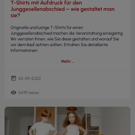
T-Shirts mit Aufdruck für den
Junggesellenabschied – wie gestaltet man
sie?
Originelle und lustige T-Shirts für einen
Junggesellenabschied machen die Veranstaltung einzigartig.
Wir verraten Ihnen, wie Sie diese gestalten und worauf Sie
vor dem Kauf achten sollten. Erhalten Sie detaillierte
Informationen.
Mehr
today
25-09-2022
remove_red_eye
5699 views