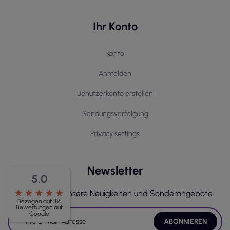
Ihr Konto
Konto
Anmelden
Benutzerkonto erstellen
Sendungsverfolgung
Privacy settings
Newsletter
5.0
Erhalten Sie unsere Neuigkeiten und Sonderangebote
star
star
star
star
star
Bezogen auf 186
Bewertungen auf
Google