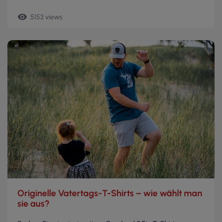
remove_red_eye
5153 views
Originelle Vatertags-T-Shirts – wie wählt man
sie aus?