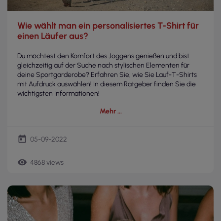
Wie wählt man ein personalisiertes T-Shirt für
einen Läufer aus?
Du möchtest den Komfort des Joggens genießen und bist
gleichzeitig auf der Suche nach stylischen Elementen für
deine Sportgarderobe? Erfahren Sie, wie Sie Lauf-T-Shirts
mit Aufdruck auswählen! In diesem Ratgeber finden Sie die
wichtigsten Informationen!
Mehr
today
05-09-2022
remove_red_eye
4868 views