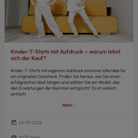
Kinder-T-Shirts mit Aufdruck – warum lohnt
sich der Kauf?
Kinder-T-Shirts mit eigenem Aufdruck sind eine tolle Idee für
ein originelles Geschenk. Finden Sie heraus, wie Sie einen
erfolgreichen Kauf tätigen und wählen Sie ein Modell, das
den Erwartungen der Kleinsten entspricht. Es ist wirklich
einfach!
Mehr
today
24-09-2022
remove_red_eye
6608 views