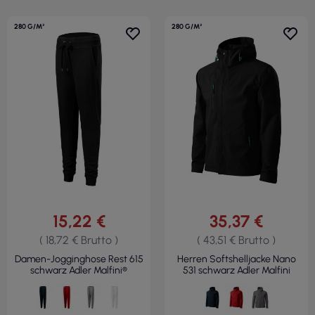
280 G/M²
280 G/M²
15,22 €
35,37 €
( 18,72 € Brutto )
( 43,51 € Brutto )
Damen-Jogginghose Rest 615
Herren Softshelljacke Nano
schwarz Adler Malfini®
531 schwarz Adler Malfini