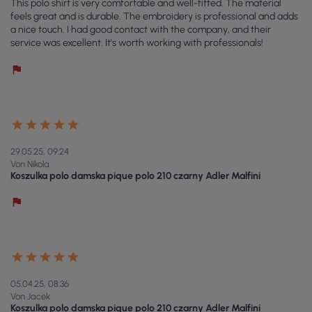
This polo shirt is very comfortable and well-fitted. The material
feels great and is durable. The embroidery is professional and adds
a nice touch. I had good contact with the company, and their
service was excellent. It's worth working with professionals!
29.05.25, 09:24
Von Nikola
Koszulka polo damska pique polo 210 czarny Adler Malfini
05.04.25, 08:36
Von Jacek
Koszulka polo damska pique polo 210 czarny Adler Malfini