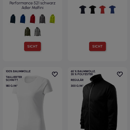
Performance 521 schwarz
Adler Malfini
SICHT
SICHT
100% BAUMWOLLE
65 % BAUMWOLLE,
35 % POLYESTER
TAILLIERTER
SCHNITT
REGULÄR
180 G/M²
300 G/M²