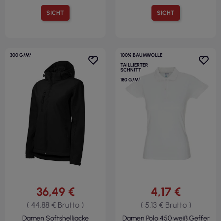
SICHT
SICHT
300 G/M²
100% BAUMWOLLE
TAILLIERTER
SCHNITT
180 G/M²
36,49 €
4,17 €
( 44,88 € Brutto )
( 5,13 € Brutto )
Damen Softshelljacke
Damen Polo 450 weiß Geffer