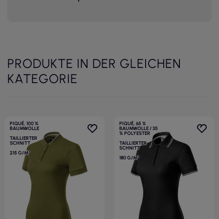
PRODUKTE IN DER GLEICHEN
KATEGORIE
PIQUÉ, 100 %
PIQUÉ, 65 %
BAUMWOLLE
BAUMWOLLE / 35
% POLYESTER
TAILLIERTER
SCHNITT
TAILLIERTER
SCHNITT
215 G/M²
180 G/M²