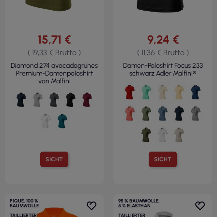
15,71 €
9,24 €
( 19,33 € Brutto )
( 11,36 € Brutto )
Diamond 274 avocadogrünes
Damen-Poloshirt Focus 233
Premium-Damenpoloshirt
schwarz Adler Malfini®
von Malfini
SICHT
SICHT
PIQUÉ, 100 %
95 % BAUMWOLLE,
BAUMWOLLE
5 % ELASTHAN
TAILLIERTER
TAILLIERTER