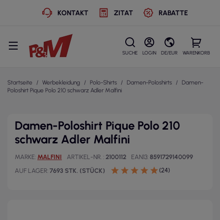
KONTAKT
ZITAT
RABATTE
SUCHE
LOGIN
DE/EUR
WARENKORB
Startseite
Werbekleidung
Polo-Shirts
Damen-Poloshirts
Damen-
Poloshirt Pique Polo 210 schwarz Adler Malfini
Damen-Poloshirt Pique Polo 210
schwarz Adler Malfini
MARKE
MALFINI
ARTIKEL-NR.
2100112
EAN13
8591729140099
(24)
AUF LAGER
7693 STK. (STÜCK)