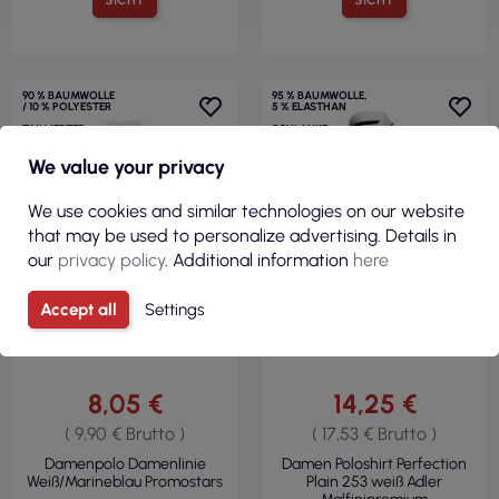
90 % BAUMWOLLE
95 % BAUMWOLLE,
/ 10 % POLYESTER
5 % ELASTHAN
TAILLIERTER
SCHLANKE
SCHNITT
PASSFORM
200 G/M²
200 G/M²
We value your privacy
We use cookies and similar technologies on our website
that may be used to personalize advertising. Details in
our
privacy policy
. Additional information
here
Accept all
Settings
8,05 €
14,25 €
( 9,90 € Brutto )
( 17,53 € Brutto )
Damenpolo Damenlinie
Damen Poloshirt Perfection
Weiß/Marineblau Promostars
Plain 253 weiß Adler