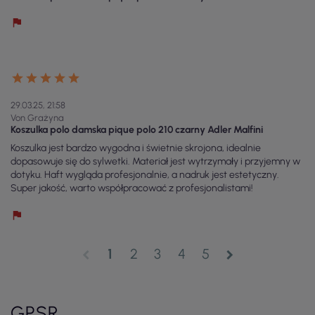
29.03.25, 21:58
Von Grażyna
Koszulka polo damska pique polo 210 czarny Adler Malfini
Koszulka jest bardzo wygodna i świetnie skrojona, idealnie
dopasowuje się do sylwetki. Materiał jest wytrzymały i przyjemny w
dotyku. Haft wygląda profesjonalnie, a nadruk jest estetyczny.
Super jakość, warto współpracować z profesjonalistami!
1
2
3
4
5
chevron_left
chevron_right
GPSR