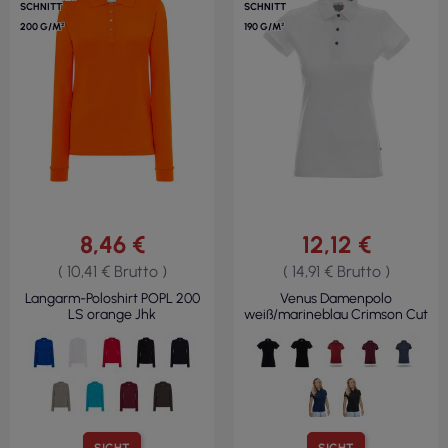
SCHNITT
SCHNITT
200 G/M²
190 G/M²
8,46 €
12,12 €
( 10,41 € Brutto )
( 14,91 € Brutto )
Langarm-Poloshirt POPL 200
Venus Damenpolo
LS orange Jhk
weiß/marineblau Crimson Cut
SICHT
SICHT