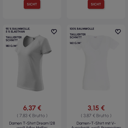
SICHT
SICHT
95 % BAUMWOLLE,
100% BAUMWOLLE
5 % ELASTHAN
TAILLIERTER
TAILLIERTER
SCHNITT
SCHNITT
160 G/M²
180 G/M²
6,37 €
3,15 €
( 7,83 € Brutto )
( 3,87 € Brutto )
Damen T-Shirt Dream 128
Damen-T-Shirt mit V-
weiß Adler Malfini
Ausschnitt, weiß, Promostars