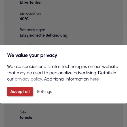
Etikettenfrei
Einwaschen
40°C
Behandlungen
Enzymatische Behandlung
Anzahl der Teile in einer Box
140 - 190
We value your privacy
Stk. im Beutel
We use cookies and similar technologies on our website
10 Stk
that may be used to personalize advertising. Details in
our
privacy policy
. Additional information
here
Farbe
Gelb
Accept all
Settings
Grundfarbe
Gelb
Sex
female