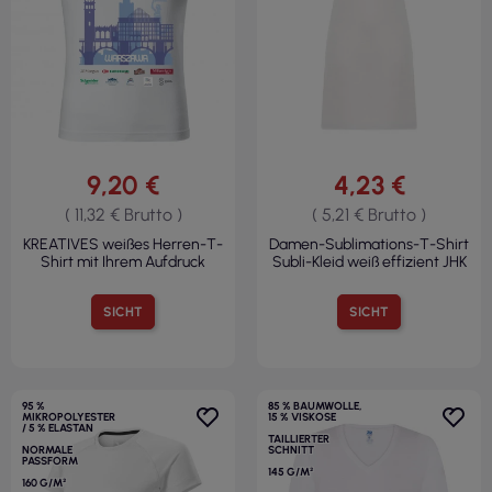
9,20 €
4,23 €
( 11,32 € Brutto )
( 5,21 € Brutto )
KREATIVES weißes Herren-T-
Damen-Sublimations-T-Shirt
Shirt mit Ihrem Aufdruck
Subli-Kleid weiß effizient JHK
SICHT
SICHT
95 %
85 % BAUMWOLLE,
MIKROPOLYESTER
15 % VISKOSE
/ 5 % ELASTAN
TAILLIERTER
NORMALE
SCHNITT
PASSFORM
145 G/M²
160 G/M²