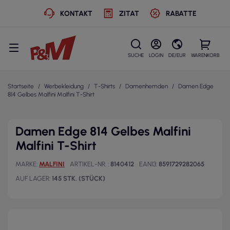
KONTAKT
ZITAT
RABATTE
SUCHE
LOGIN
DE/EUR
WARENKORB
Startseite
Werbekleidung
T-Shirts
Damenhemden
Damen Edge
814 Gelbes Malfini Malfini T-Shirt
Damen Edge 814 Gelbes Malfini
Malfini T-Shirt
MARKE
MALFINI
ARTIKEL-NR.
8140412
EAN13
8591729282065
AUF LAGER
145 STK. (STÜCK)