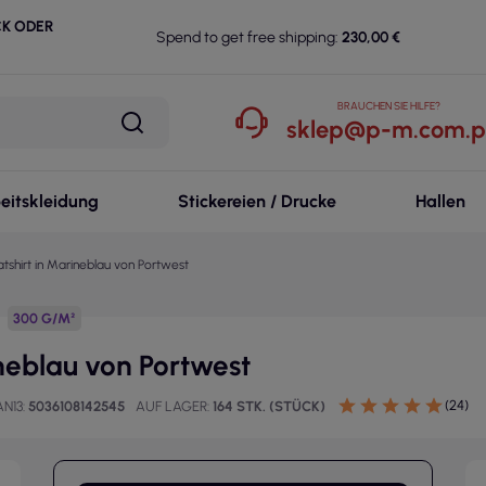
CK ODER
Spend to get free shipping:
230,00 €
BRAUCHEN SIE HILFE?
sklep@p-m.com.p
eitskleidung
Stickereien / Drucke
Hallen
hirt in Marineblau von Portwest
300 G/M²
neblau von Portwest
(24)
AN13
5036108142545
AUF LAGER
164 STK. (STÜCK)