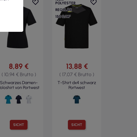
OLYESTER,
POLYESTER
5 %
REGULÄR
AUMWOLLE
150 G/M²
AILLIERTER
CHNITT
10 G/M²
8,89 €
13,88 €
( 10,94 € Brutto )
( 17,07 € Brutto )
Schwarzes Damen-
T-Shirt dx4 schwarz
oloshirt von Portwest
Portwest
SICHT
SICHT