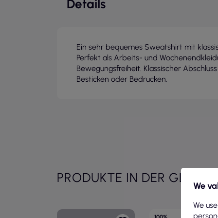
Details
Ein sehr bequemes Sweatshirt mit klassi
Perfekt als Arbeits- und Wochenendkleid
Bewegungsfreiheit. Klassischer Abschluss
Besticken oder Bedrucken.
PRODUKTE IN DER GLEICH
We val
We use
persona
100%