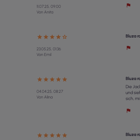
11.07.25, 09:00
Von Anita
Bluza 
23.05.25, 01:36
Von Emil
Bluza 
Die Jac
04.04.25, 08:27
und sie
Von Alina
sich, m
Bluza 