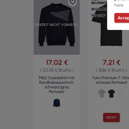
BAUMWOLLE
here
REGULÄR
195 G/M²
Accep
DERZEIT NICHT VORRÄTIG
17,02 €
7,21 €
( 20,93 € Brutto )
( 8,86 € Brutto )
PW2-Sweatshirt mit
Turin Premium T-Shi
Rundhalsausschnitt,
schwarz Portwest
schwarz/grau
Portwest
SICHT