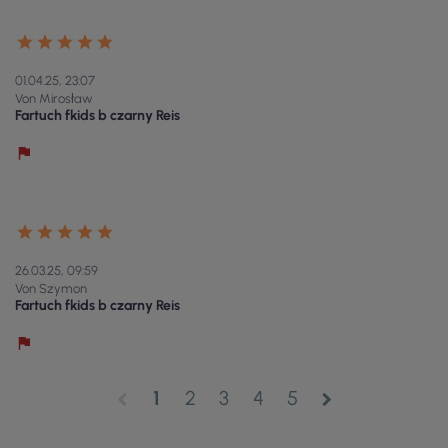
01.04.25, 23:07
Von Mirosław
Fartuch fkids b czarny Reis
26.03.25, 09:59
Von Szymon
Fartuch fkids b czarny Reis
1
2
3
4
5
chevron_left
chevron_right