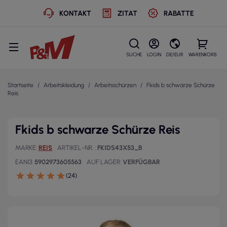
KONTAKT
ZITAT
RABATTE
SUCHE
LOGIN
DE/EUR
WARENKORB
Startseite
Arbeitskleidung
Arbeitsschürzen
Fkids b schwarze Schürze
Reis
Fkids b schwarze Schürze Reis
MARKE
REIS
ARTIKEL-NR.
FKIDS43X53_B
EAN13
5902973605563
AUF LAGER
VERFÜGBAR
(24)