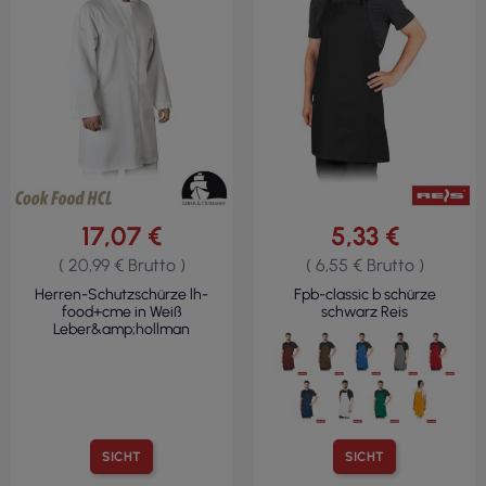
17,07 €
5,33 €
( 20,99 € Brutto )
( 6,55 € Brutto )
Herren-Schutzschürze lh-
Fpb-classic b schürze
food+cme in Weiß
schwarz Reis
Leber&amp;hollman
SICHT
SICHT