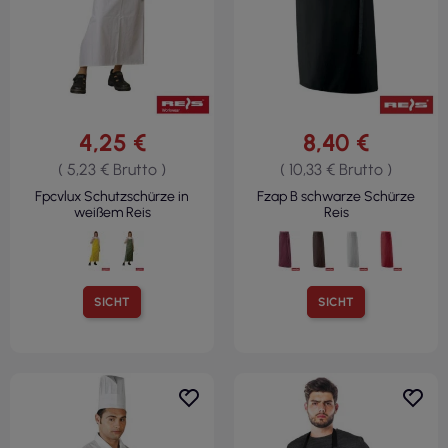
4,25 €
8,40 €
( 5,23 € Brutto )
( 10,33 € Brutto )
Fpcvlux Schutzschürze in
Fzap B schwarze Schürze
weißem Reis
Reis
SICHT
SICHT