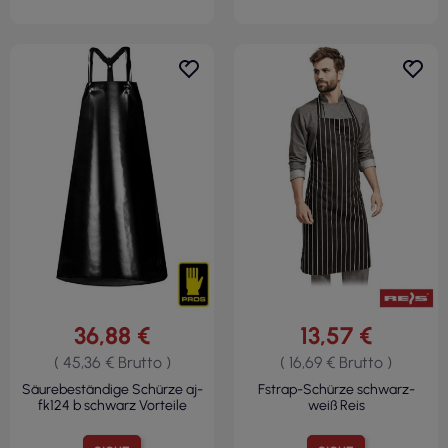
36,88 €
13,57 €
( 45,36 € Brutto )
( 16,69 € Brutto )
Säurebeständige Schürze aj-
Fstrap-Schürze schwarz-
fk124 b schwarz Vorteile
weiß Reis