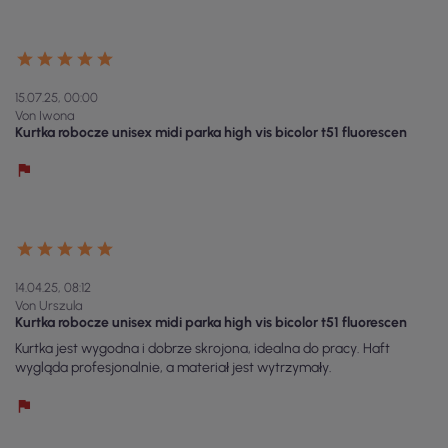
15.07.25, 00:00
Von Iwona
Kurtka robocze unisex midi parka high vis bicolor t51 fluorescen
14.04.25, 08:12
Von Urszula
Kurtka robocze unisex midi parka high vis bicolor t51 fluorescen
Kurtka jest wygodna i dobrze skrojona, idealna do pracy. Haft
wygląda profesjonalnie, a materiał jest wytrzymały.