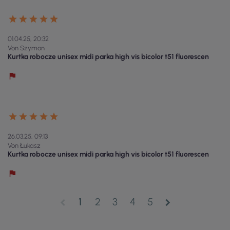
01.04.25, 20:32
Von Szymon
Kurtka robocze unisex midi parka high vis bicolor t51 fluorescen
26.03.25, 09:13
Von Łukasz
Kurtka robocze unisex midi parka high vis bicolor t51 fluorescen
1
2
3
4
5
chevron_left
chevron_right