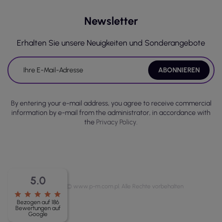
Newsletter
Erhalten Sie unsere Neuigkeiten und Sonderangebote
By entering your e-mail address, you agree to receive commercial
information by e-mail from the administrator, in accordance with
the
Privacy Policy.
5.0
Copyright © www.p-m.com.pl. Alle Rechte vorbehalten
star
star
star
star
star
Bezogen auf 186
Bewertungen auf
Google