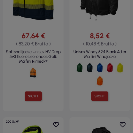
67,64 €
8,52 €
( 83,20 € Brutto )
( 10,48 € Brutto )
Softshelljacke Unisex HV Drop
Unisex Windy 524 Black Adler
5v3 fluoreszierendes Gelb
Malfini Windjacke
Malfini Rimeck®
SICHT
SICHT
200 G/M²