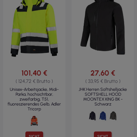
101,40 €
27,60 €
( 124,72 € Brutto )
( 33,95 € Brutto )
Unisex-Arbeitsjacke, Midi-
JHK Herren Softshelljacke
Parka, hochsichtbar,
SOFTSHELL HOOD
zweifarbig, T51,
MOONTEX KING BK -
fluoreszierendes Gelb, Adler
Schwarz
Tricorp
SICHT
SICHT