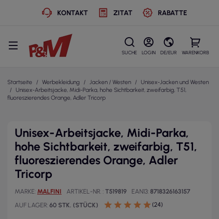
KONTAKT
ZITAT
RABATTE
SUCHE
LOGIN
DE/EUR
WARENKORB
Startseite
Werbekleidung
Jacken / Westen
Unisex-Jacken und Westen
Unisex-Arbeitsjacke, Midi-Parka, hohe Sichtbarkeit, zweifarbig, T51,
fluoreszierendes Orange, Adler Tricorp
Unisex-Arbeitsjacke, Midi-Parka,
hohe Sichtbarkeit, zweifarbig, T51,
fluoreszierendes Orange, Adler
Tricorp
MARKE
MALFINI
ARTIKEL-NR.
T519819
EAN13
8718326163157
(24)
AUF LAGER
60 STK. (STÜCK)