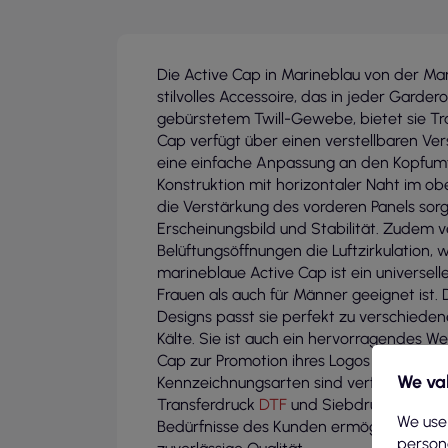
Die Active Cap in Marineblau von der M
stilvolles Accessoire, das in jeder Gardero
gebürstetem Twill-Gewebe, bietet sie Tr
Cap verfügt über einen verstellbaren Vers
eine einfache Anpassung an den Kopfumfa
Konstruktion mit horizontaler Naht im ob
die Verstärkung des vorderen Panels sorg
Erscheinungsbild und Stabilität. Zudem
Belüftungsöffnungen die Luftzirkulation,
marineblaue Active Cap ist ein universell
Frauen als auch für Männer geeignet ist.
Designs passt sie perfekt zu verschiede
Kälte. Sie ist auch ein hervorragendes W
Cap zur Promotion ihres Logos nutzen k
We val
Kennzeichnungsarten sind verfügbar, wie 
Transferdruck
DTF
und Siebdruck, was ei
We use
Bedürfnisse des Kunden ermöglicht. Wir 
persona