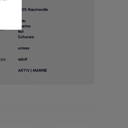
100% Baumwolle
Blau
Marine
be
Rot
Schwarz
unisex
uppe
adult
AKTIV | MARINE