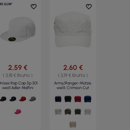
40 G/M²
2,59 €
2,60 €
( 3,18 € Brutto )
( 3,19 € Brutto )
nisex Rap Cap 5p 301
Army/Ranger-Mütze,
weiß Adler Malfini
weiß, Crimson Cut