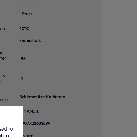
r
1 Stück.
hen
40°C
r
Promostars
er
iner
144
 in
12
e
Schirmmütze für Herren
bung
14/19/42,0
5907722633699
sed to
ation
Marine