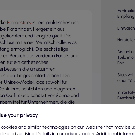
Minimale
Empfang
arke
Promostars
ist ein praktisches und
Einwasc
be Platz findet. Hergestellt aus
agekomfort und Langlebigkeit. Die
Herstelle
chluss mit einer Metallschnalle, was
ng ermöglicht. Die sechsteilige
Anzahl d
eren Bereich des vorderen Panels und
Teile in e
en für ein ästhetisches
Box
 verbessern die umsäumten
Stückzahl
 was den Tragekomfort erhöht. Die
einer Tüt
es Unisex-Modell, das sowohl für
 Dank ihres schlichten und eleganten
Intrastat-
nen Outfits und schützt vor Sonne und
Beschrei
erbemittel für Unternehmen, die die
önnen. Verschiedene
PKWiU
ue your privacy
Stickerei, Digitaldruck
DTG
,
ne Anpassung des Produkts an die
EANA 1
 cookies and similar technologies on our website that may be u
kommen aus Polen und legen Wert auf
lize advertising. Details in our
privacy policy
. Additional inform
Farbe