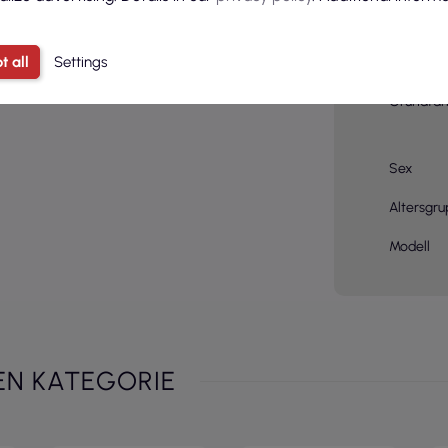
Stoff 2
t all
Settings
Grundfar
Sex
Altersgr
Modell
EN KATEGORIE