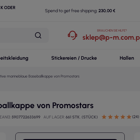
CK ODER
Spend to get free shipping:
230,00 €
BRAUCHEN SIE HILFE?
sklep@p-m.com.p
eitskleidung
Stickereien / Drucke
Hallen
tive marineblaue Baseballkappe von Promostars
ballkappe von Promostars
(24)
EAN13
5907722633699
AUF LAGER
661 STK. (STÜCK)