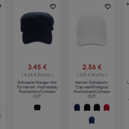
3
3,45 €
2,56 €
( 4,24 € Brutto )
( 3,15 € Brutto )
Schwerer Ranger-Hut
Herren-Sandwich-
U
für Herren, marineblau
Cap weiß/hellgrau
Promostars/Crimson
Promostars/Crimson
CUT
CUT