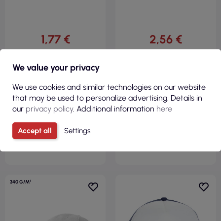
1,77 €
2,56 €
( 2,18 € Brutto )
( 3,15 € Brutto )
Klassische kinderweiße
Herren-Sandwich-Cap
We value your privacy
Promostars-Kappe
weiß/hellgrau
Promostars/Crimson CUT
We use cookies and similar technologies on our website
that may be used to personalize advertising. Details in
our
privacy policy
. Additional information
here
Accept all
Settings
SICHT
SICHT
340 G/M²