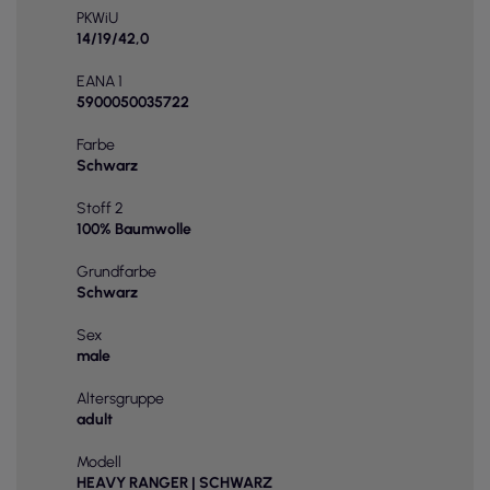
PKWiU
14/19/42,0
EANA 1
5900050035722
Farbe
Schwarz
Stoff 2
100% Baumwolle
Grundfarbe
Schwarz
Sex
male
Altersgruppe
adult
Modell
HEAVY RANGER | SCHWARZ