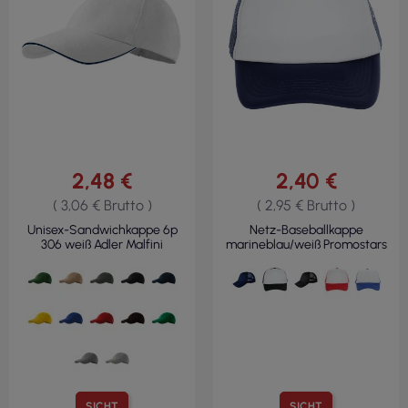
2,48 €
2,40 €
( 3,06 € Brutto )
( 2,95 € Brutto )
Unisex-Sandwichkappe 6p
Netz-Baseballkappe
306 weiß Adler Malfini
marineblau/weiß Promostars
SICHT
SICHT