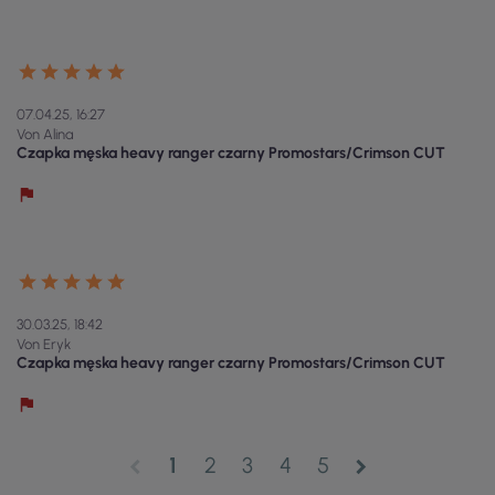
07.04.25, 16:27
Von Alina
Czapka męska heavy ranger czarny Promostars/Crimson CUT
30.03.25, 18:42
Von Eryk
Czapka męska heavy ranger czarny Promostars/Crimson CUT
1
2
3
4
5
chevron_left
chevron_right