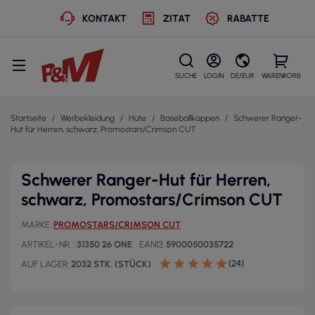
KONTAKT
ZITAT
RABATTE
SUCHE
LOGIN
DE/EUR
WARENKORB
Startseite
Werbekleidung
Hüte
Baseballkappen
Schwerer Ranger-
Hut für Herren, schwarz, Promostars/Crimson CUT
Schwerer Ranger-Hut für Herren,
schwarz, Promostars/Crimson CUT
MARKE
PROMOSTARS/CRIMSON CUT
ARTIKEL-NR.
31350 26 ONE
EAN13
5900050035722
(24)
AUF LAGER
2032 STK. (STÜCK)