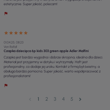
estetycznie. Super jakość, polecam!
01.04.25, 08:23
Von Rafał
Czapka dziecięca 6p kids 303 green apple Adler Malfini
Czapka jest bardzo wygodna i dobrze skrojona, idealna dla dzieci.
Materiał jest przyjemny w dotyku i wytrzymały. Haft jest
profesjonalny, co dodaje jej uroku. Kontakt z firmą był świetny, a
obsługa bardzo pomocna. Super jakość, warto współpracować z
profesjonalistami!
1
2
3
4
5
chevron_left
chevron_right