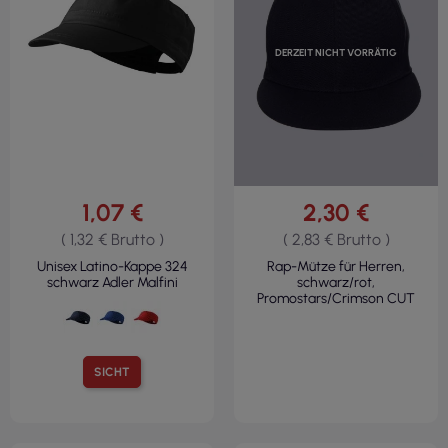
DERZEIT NICHT VORRÄTIG
1,07 €
2,30 €
( 1,32 € Brutto )
( 2,83 € Brutto )
Unisex Latino-Kappe 324
Rap-Mütze für Herren,
schwarz Adler Malfini
schwarz/rot,
Promostars/Crimson CUT
SICHT