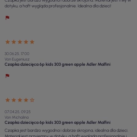
Czapka jest bardzo wygodna i dobrze skrojona. Materiał jest miły w
dotyku, a haft wygląda profesjonalnie. Idealna dla dzieci!
30.06.25, 17:00
Von Eugeniusz
Czapka dziecięca 6p kids 303 green apple Adler Malfini
07.04.25, 09:25
Von Michalina
Czapka dziecięca 6p kids 303 green apple Adler Malfini
Czapka jest bardzo wygodna i dobrze skrojona, idealna dla dzieci.
Materiał jest przyjemny w dotyku, a haft wygląda profesjonalnie i