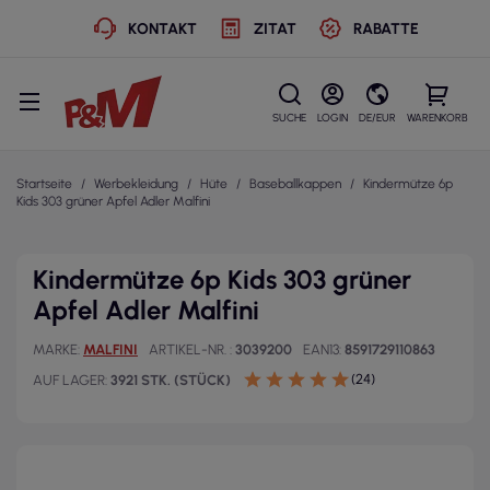
KONTAKT
ZITAT
RABATTE
SUCHE
LOGIN
DE/EUR
WARENKORB
Startseite
Werbekleidung
Hüte
Baseballkappen
Kindermütze 6p
Kids 303 grüner Apfel Adler Malfini
Kindermütze 6p Kids 303 grüner
Apfel Adler Malfini
MARKE
MALFINI
ARTIKEL-NR.
3039200
EAN13
8591729110863
(24)
AUF LAGER
3921 STK. (STÜCK)