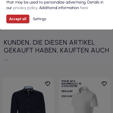
that may be used to personalize advertising. Details in
our
privacy policy
. Additional information
here
Accept all
Settings
Alle Produkte der Kategorie anzeigen
KUNDEN, DIE DIESEN ARTIKEL
GEKAUFT HABEN, KAUFTEN AUCH
...
PIQUÉ, 65 %
BAUMWOLLE / 35
% POLYESTER
REGULÄR
200 G/M²