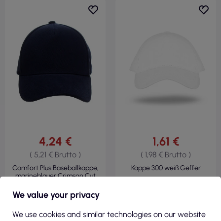
4,24 €
1,61 €
( 5,21 € Brutto )
( 1,98 € Brutto )
Comfort Plus Baseballkappe,
Kappe 300 weiß Geffer
marineblauer Crimson Cut
We value your privacy
We use cookies and similar technologies on our website
SICHT
SICHT