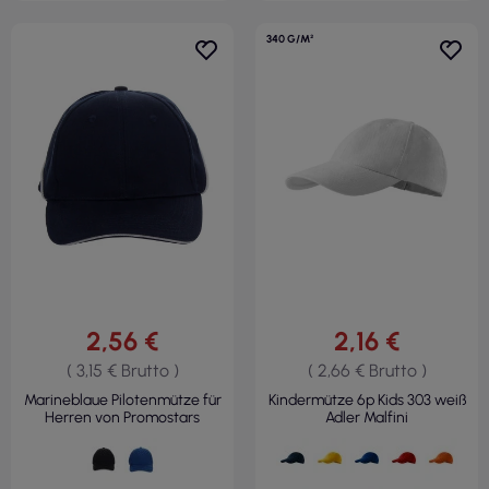
340 G/M²
2,56 €
2,16 €
( 3,15 € Brutto )
( 2,66 € Brutto )
Marineblaue Pilotenmütze für
Kindermütze 6p Kids 303 weiß
Herren von Promostars
Adler Malfini