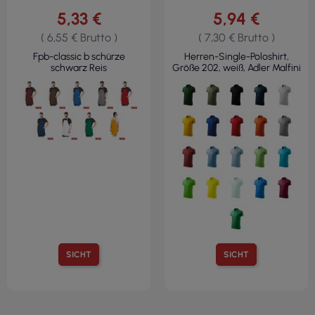
5,33 €
5,94 €
( 6,55 € Brutto )
( 7,30 € Brutto )
Fpb-classic b schürze
Herren-Single-Poloshirt,
schwarz Reis
Größe 202, weiß, Adler Malfini
SICHT
SICHT