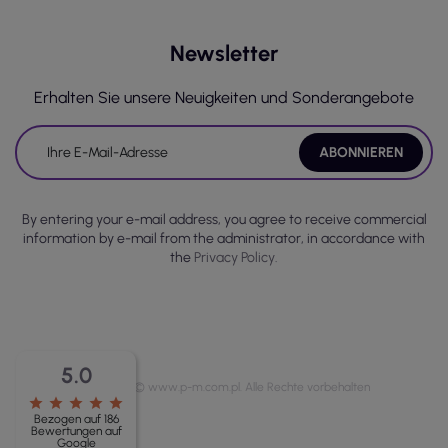
Newsletter
Erhalten Sie unsere Neuigkeiten und Sonderangebote
By entering your e-mail address, you agree to receive commercial
information by e-mail from the administrator, in accordance with
the
Privacy Policy.
5.0
Copyright © www.p-m.com.pl. Alle Rechte vorbehalten
star
star
star
star
star
Bezogen auf 186
Bewertungen auf
Google