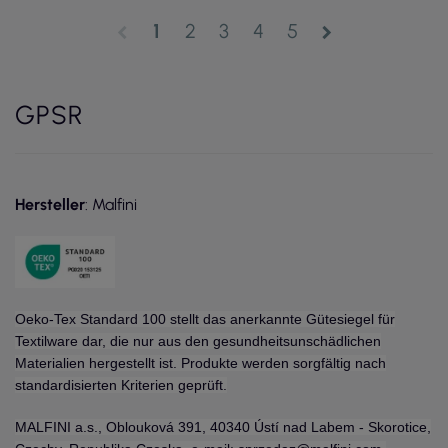
1
2
3
4
5
chevron_left
chevron_right
GPSR
Hersteller
: Malfini
Oeko-Tex Standard 100 stellt das anerkannte Gütesiegel für
Textilware dar, die nur aus den gesundheitsunschädlichen
Materialien hergestellt ist. Produkte werden sorgfältig nach
standardisierten Kriterien geprüft.
MALFINI a.s., Oblouková 391, 40340 Ústí nad Labem - Skorotice,