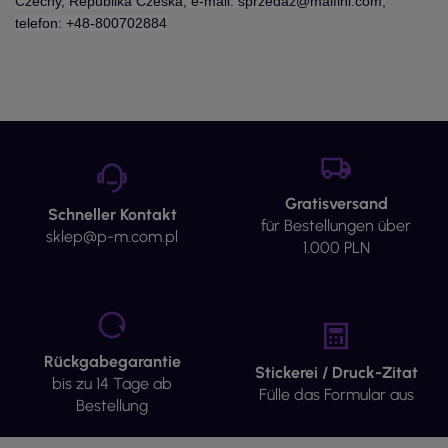
Czechy, Republika Czeska, e-mail: sprzedaz@malfini.com,
telefon: +48-800702884
Gratisversand
Schneller Kontakt
für Bestellungen über
sklep@p-m.com.pl
1.000 PLN
Rückgabegarantie
Stickerei / Druck-Zitat
bis zu 14 Tage ab
Fülle das Formular aus
Bestellung