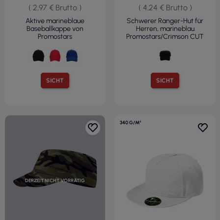
( 2,97 € Brutto )
( 4,24 € Brutto )
Aktive marineblaue
Schwerer Ranger-Hut für
Baseballkappe von
Herren, marineblau
Promostars
Promostars/Crimson CUT
SICHT
SICHT
340 G/M²
DERZEIT NICHT VORRÄTIG