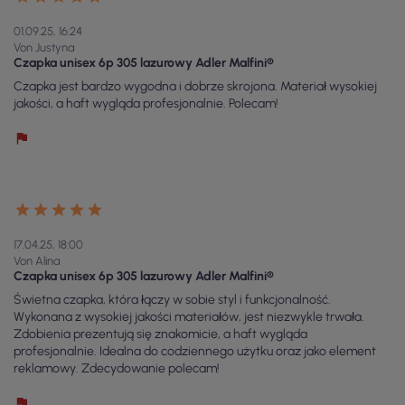
01.09.25, 16:24
Von Justyna
Czapka unisex 6p 305 lazurowy Adler Malfini®
Czapka jest bardzo wygodna i dobrze skrojona. Materiał wysokiej
jakości, a haft wygląda profesjonalnie. Polecam!
17.04.25, 18:00
Von Alina
Czapka unisex 6p 305 lazurowy Adler Malfini®
Świetna czapka, która łączy w sobie styl i funkcjonalność.
Wykonana z wysokiej jakości materiałów, jest niezwykle trwała.
Zdobienia prezentują się znakomicie, a haft wygląda
profesjonalnie. Idealna do codziennego użytku oraz jako element
reklamowy. Zdecydowanie polecam!