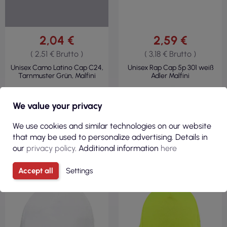
2,04 €
2,59 €
( 2,51 € Brutto )
( 3,18 € Brutto )
Unisex Camo Latino Cap C24,
Unisex Rap Cap 5p 301 weiß
Tarnmuster Grün, Malfini
Adler Malfini
We value your privacy
SICHT
We use cookies and similar technologies on our website
that may be used to personalize advertising. Details in
our
privacy policy
. Additional information
here
Accept all
Settings