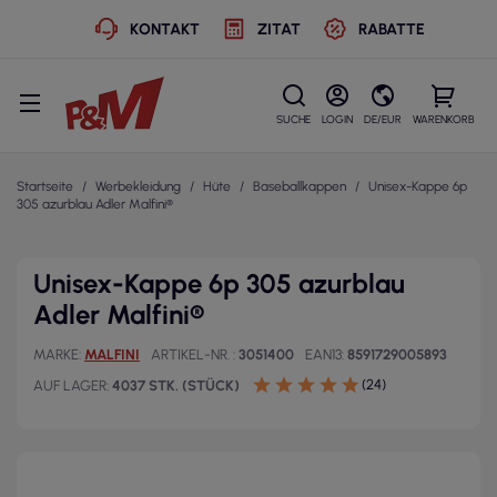
KONTAKT
ZITAT
RABATTE
SUCHE
LOGIN
DE/EUR
WARENKORB
Startseite
Werbekleidung
Hüte
Baseballkappen
Unisex-Kappe 6p
305 azurblau Adler Malfini®
Unisex-Kappe 6p 305 azurblau
Adler Malfini®
MARKE
MALFINI
ARTIKEL-NR.
3051400
EAN13
8591729005893
(24)
AUF LAGER
4037 STK. (STÜCK)