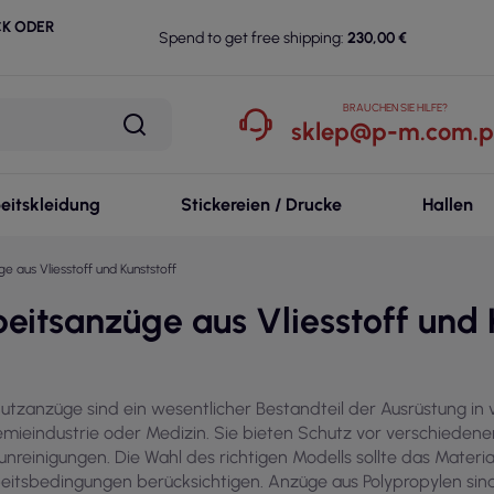
CK ODER
Spend to get free shipping:
230,00 €
BRAUCHEN SIE HILFE?
sklep@p-m.com.p
eitskleidung
Stickereien / Drucke
Hallen
e aus Vliesstoff und Kunststoff
eitsanzüge aus Vliesstoff und 
utzanzüge sind ein wesentlicher Bestandteil der Ausrüstung in
mieindustrie oder Medizin. Sie bieten Schutz vor verschieden
unreinigungen. Die Wahl des richtigen Modells sollte das Materi
eitsbedingungen berücksichtigen. Anzüge aus Polypropylen sind