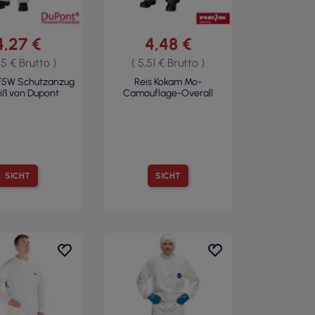
4,27 €
4,48 €
25 € Brutto )
( 5,51 € Brutto )
5W Schutzanzug
Reis Kokam Mo-
iß von Dupont
Camouflage-Overall
SICHT
SICHT