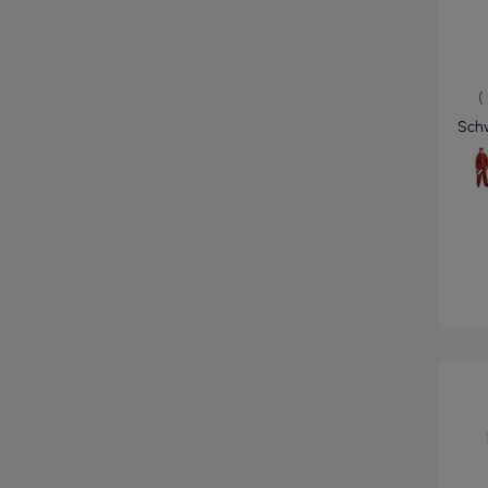
(
Schw