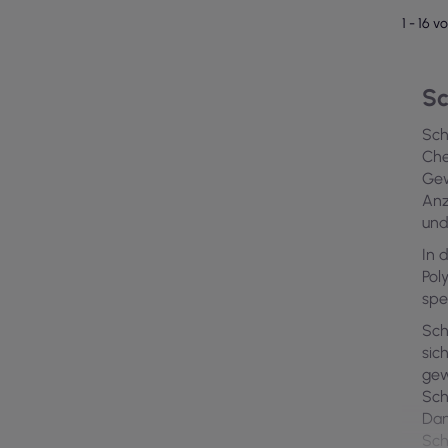
1 - 16 v
Sc
Sch
Che
Gew
Anz
und
In 
Pol
spe
Sch
sic
gew
Sch
Dan
Sch