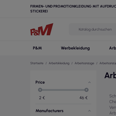
FIRMEN- UND PROMOTIONKLEIDUNG MIT AUFDRU
STICKEREI
P&M
Werbekleidung
Arb
Startseite
Arbeitskleidung
Arbeitsanzüge
Arbeitsanzüg
Arb
Price
Sch
2
€
46
€
Che
Ver
Manufacturers
Arb