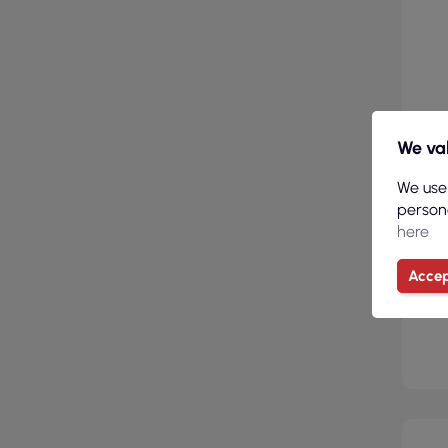
We val
We use
persona
here
(
Schu
Accep