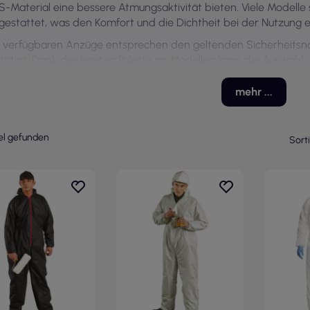
-Material eine bessere Atmungsaktivität bieten. Viele Modelle
gestattet, was den Komfort und die Dichtheit bei der Nutzung e
e verfügbaren Anzüge entsprechen den geltenden Sicherheitsno
tätigt. Dank der breiten Palette an Modellen kann die Auswahl 
den, was entscheidend für die Gewährleistung von Sicherheit u
pruchsvollen Bedingungen ist.
mehr ...
kel gefunden
Sort