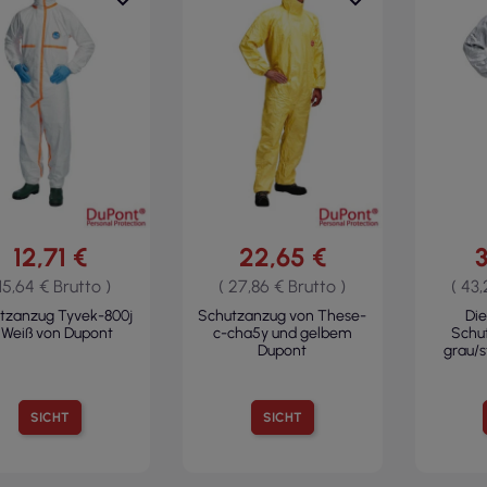
12,71 €
22,65 €
3
 15,64 € Brutto )
( 27,86 € Brutto )
( 43,
tzanzug Tyvek-800j
Schutzanzug von These-
Die
n Weiß von Dupont
c-cha5y und gelbem
Schu
Dupont
grau/s
SICHT
SICHT