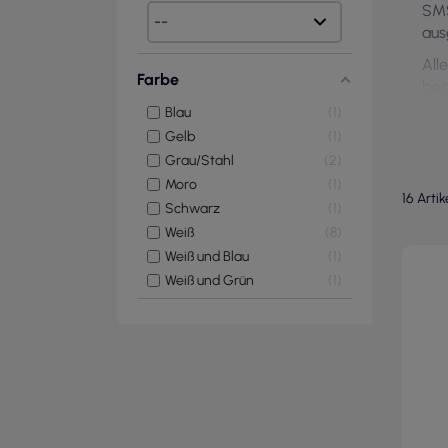
SMS
aus
All
Farbe
bes
wer
Blau
1
ans
Gelb
1
Grau/Stahl
2
Moro
1
16 Arti
Schwarz
1
Weiß
8
Weiß und Blau
1
Weiß und Grün
1