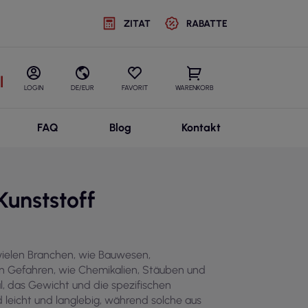
ZITAT
RABATTE
l
LOGIN
DE/EUR
FAVORIT
WARENKORB
FAQ
Blog
Kontakt
Kunststoff
 vielen Branchen, wie Bauwesen,
en Gefahren, wie Chemikalien, Stäuben und
al, das Gewicht und die spezifischen
 leicht und langlebig, während solche aus