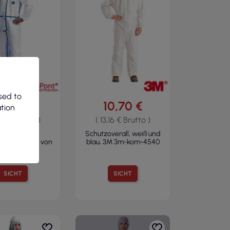
sed to
9,72 €
10,70 €
ation
,95 € Brutto )
( 13,16 € Brutto )
vekp-chf5w
Schutzoverall, weiß und
nzug in Weiß von
blau, 3M 3m-kom-4540
Dupont
SICHT
SICHT