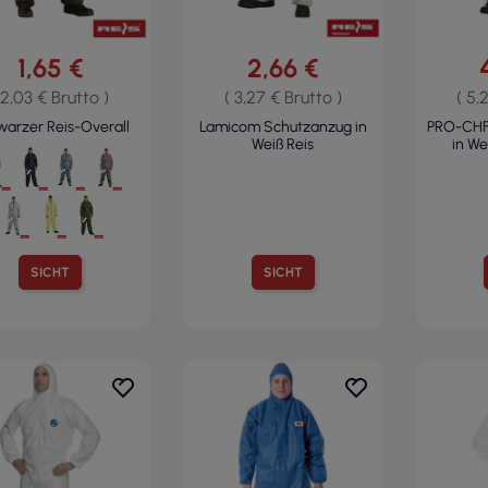
1,65 €
2,66 €
 2,03 € Brutto )
( 3,27 € Brutto )
( 5,
arzer Reis-Overall
Lamicom Schutzanzug in
PRO-CHF
Weiß Reis
in We
SICHT
SICHT