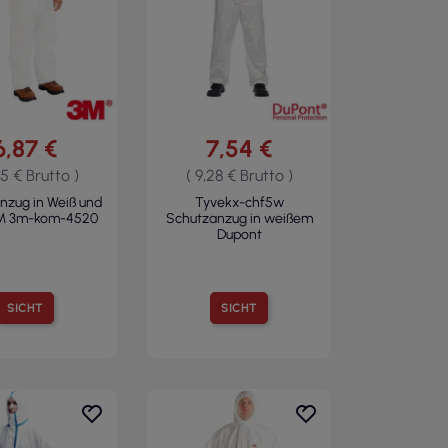
6,87 €
7,54 €
45 € Brutto )
( 9,28 € Brutto )
nzug in Weiß und
Tyvekx-chf5w
M 3m-kom-4520
Schutzanzug in weißem
Dupont
SICHT
SICHT