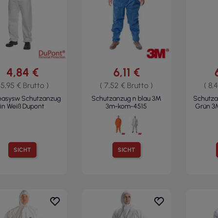
4,84 €
6,11 €
 5,95 € Brutto )
( 7,52 € Brutto )
( 8,
easysw Schutzanzug
Schutzanzug n blau 3M
Schutza
in Weiß Dupont
3m-kom-4515
Grün 3
SICHT
SICHT