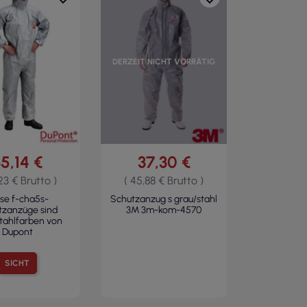
DERZEIT NICHT VORRÄTIG
5,14 €
37,30 €
23 € Brutto )
( 45,88 € Brutto )
se f-cha5s-
Schutzanzug s grau/stahl
tzanzüge sind
3M 3m-kom-4570
tahlfarben von
Dupont
SICHT