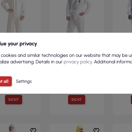
ue your privacy
 cookies and similar technologies on our website that may be u
7,64 €
8,74 €
lize advertising. Details in our
privacy policy
. Additional inform
 9,40 € Brutto )
( 10,75 € Brutto )
( 11
tzanzug in Weiß 3M
Tyv-Dual-Schutzanzug in
Ty
t all
Settings
3m-kom-4510
Weiß von Dupont
Schutza
SICHT
SICHT