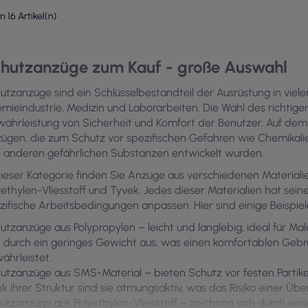
on 16 Artikel(n)
hutzanzüge zum Kauf - große Auswahl
utzanzüge sind ein Schlüsselbestandteil der Ausrüstung in viele
mieindustrie, Medizin und Laborarbeiten. Die Wahl des richtige
ährleistung von Sicherheit und Komfort der Benutzer. Auf dem
ügen, die zum Schutz vor spezifischen Gefahren wie Chemikalie
 anderen gefährlichen Substanzen entwickelt wurden.
dieser Kategorie finden Sie Anzüge aus verschiedenen Materiali
yethylen-Vliesstoff und Tyvek. Jedes dieser Materialien hat sein
zifische Arbeitsbedingungen anpassen. Hier sind einige Beispiel
utzanzüge aus Polypropylen – leicht und langlebig, ideal für Ma
h durch ein geringes Gewicht aus, was einen komfortablen Geb
ährleistet.
utzanzüge aus SMS-Material – bieten Schutz vor festen Partike
k ihrer Struktur sind sie atmungsaktiv, was das Risiko einer Übe
utzanzüge aus Polyethylen-Vliesstoff – zeichnen sich durch eine