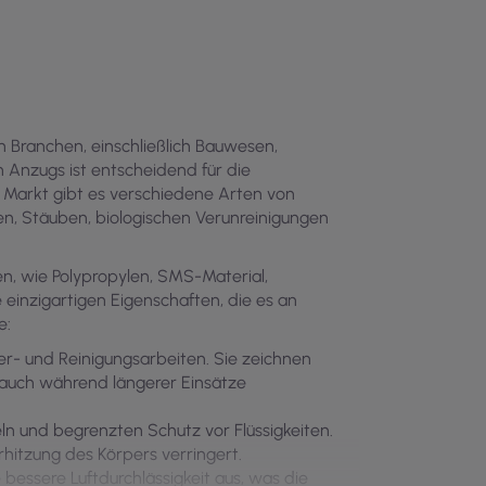
n Branchen, einschließlich Bauwesen,
n Anzugs ist entscheidend für die
 Markt gibt es verschiedene Arten von
n, Stäuben, biologischen Verunreinigungen
en, wie Polypropylen, SMS-Material,
e einzigartigen Eigenschaften, die es an
e:
ler- und Reinigungsarbeiten. Sie zeichnen
rauch während längerer Einsätze
ln und begrenzten Schutz vor Flüssigkeiten.
rhitzung des Körpers verringert.
 bessere Luftdurchlässigkeit aus, was die