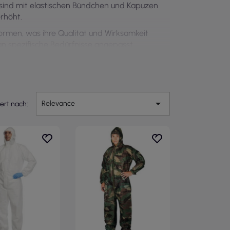
 sind mit elastischen Bündchen und Kapuzen
rhöht.
rmen, was ihre Qualität und Wirksamkeit
an spezifische Bedürfnisse angepasst
nd Komfort bei der Arbeit unter

Relevance
iert nach: