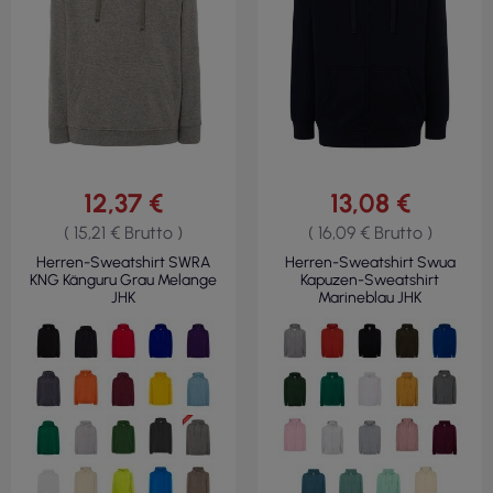
12,37 €
13,08 €
( 15,21 € Brutto )
( 16,09 € Brutto )
Herren-Sweatshirt SWRA
Herren-Sweatshirt Swua
KNG Känguru Grau Melange
Kapuzen-Sweatshirt
JHK
Marineblau JHK