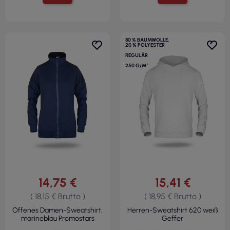
80 % BAUMWOLLE,
20 % POLYESTER
REGULÄR
250 G/M²
14,75 €
15,41 €
( 18,15 € Brutto )
( 18,95 € Brutto )
Offenes Damen-Sweatshirt,
Herren-Sweatshirt 620 weiß
marineblau Promostars
Geffer