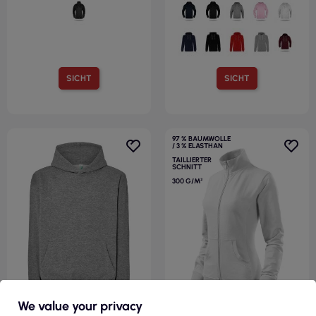
SICHT
SICHT
97 % BAUMWOLLE
/ 3 % ELASTHAN
TAILLIERTER
SCHNITT
300 G/M²
We value your privacy