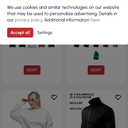
R
16,19 €
17,80 €
We use cookies and similar technologies on our website
F
I
L
T
E
that may be used to personalize advertising. Details in
( 19,92 € Brutto )
( 21,89 € Brutto )
our
privacy policy
. Additional information
here
JHK Herren-Sweatshirt
Bequemes Damen-
KANGOROO OVERSIZE GM –
Sweatshirt Viva 409 weiß
Grau meliert
Malfini
Accept all
Settings
SICHT
SICHT
65 % BAUMWOLLE,
35 % POLYESTER
REGULÄR
300 G/M²