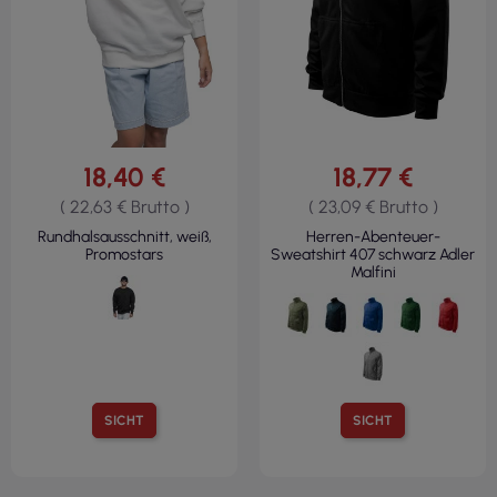
18,40 €
18,77 €
( 22,63 € Brutto )
( 23,09 € Brutto )
Rundhalsausschnitt, weiß,
Herren-Abenteuer-
Promostars
Sweatshirt 407 schwarz Adler
Malfini
SICHT
SICHT