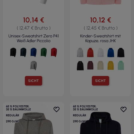
10,14 €
10,12 €
( 12,47 € Brutto )
( 12,45 € Brutto )
Unisex-Sweatshirt Zero P41
Kinder-Sweatshirt mit
Weiß Adler Piccolio
Kapuze, rosa JHK
SICHT
SICHT
65 % POLYESTER,
65 % POLYESTER,
35 % BAUMWOLLE
35 % BAUMWOLLE
REGULÄR
REGULÄR
290 G/M²
290 G/M²