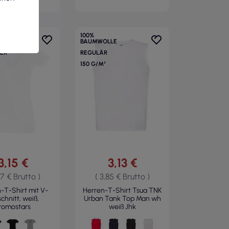
100%
LE
BAUMWOLLE
TER
REGULÄR
150 G/M²
3,15 €
3,13 €
87 € Brutto )
( 3,85 € Brutto )
T-Shirt mit V-
Herren-T-Shirt Tsua TNK
chnitt, weiß,
Urban Tank Top Man wh
romostars
weiß Jhk