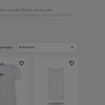
arbe und die Fläche, auf der die
eichnung von Produkten, die täglich bei der
Werbe-, repräsentative oder

Relevance
iert nach:
LE,
TER