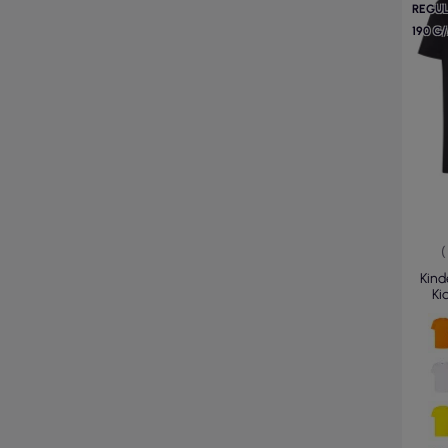
REGU
190 G
(
Kind
Ki