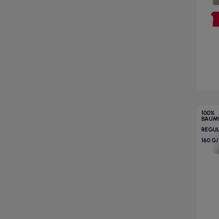
100%
BAUM
REGU
160 G