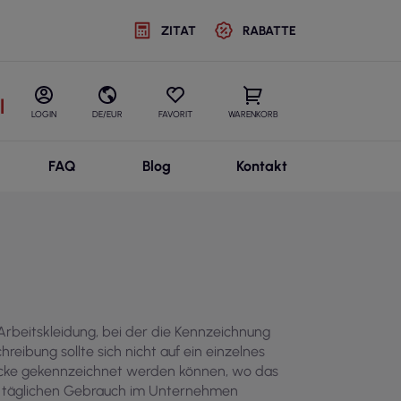
ZITAT
RABATTE
l
LOGIN
DE/EUR
FAVORIT
WARENKORB
FAQ
Blog
Kontakt
 Arbeitskleidung, bei der die Kennzeichnung
reibung sollte sich nicht auf ein einzelnes
tücke gekennzeichnet werden können, wo das
en täglichen Gebrauch im Unternehmen