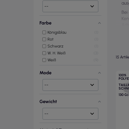
aus
Bei
Ken
Farbe
Arb
Eve
Königsblau
1
Rot
1
Schwarz
1
W. H. Weiß
3
15 Arti
Weiß
9
Mode
100%
POLY
TAILL
SCHN
130 G
Gewicht