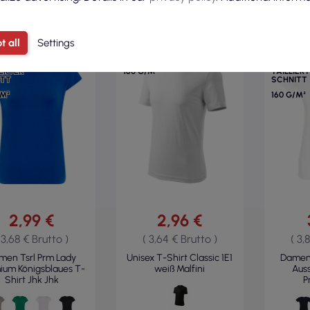
t all
Settings
100%
100%
WOLLE
BAUMWOLLE
BAUMWOL
IERTER
160 G/M²
TAILLIER
ITT
SCHNITT
/M²
160 G/M²
2,99 €
2,96 €
 3,68 € Brutto )
( 3,64 € Brutto )
( 3,
men Tsrl Prm Lady
Unisex T-Shirt Classic 1E1
Damen-
ium Königsblaues T-
weiß Malfini
Auss
Shirt Jhk Jhk
P