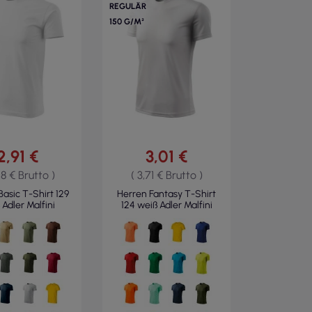
REGULÄR
150 G/M²
2,91 €
3,01 €
58 € Brutto )
( 3,71 € Brutto )
Basic T-Shirt 129
Herren Fantasy T-Shirt
 Adler Malfini
124 weiß Adler Malfini