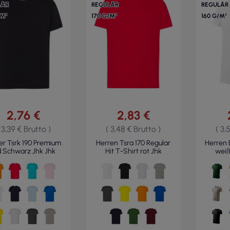
LÄR
REGULÄR
REGULÄR
/M²
170 G/M²
160 G/M²
2,76 €
2,83 €
 3,39 € Brutto )
( 3,48 € Brutto )
( 3,
er Tsrk 190 Premium
Herren Tsra 170 Regular
Herren 
d Schwarz Jhk Jhk
Hit T-Shirt rot Jhk
weiß