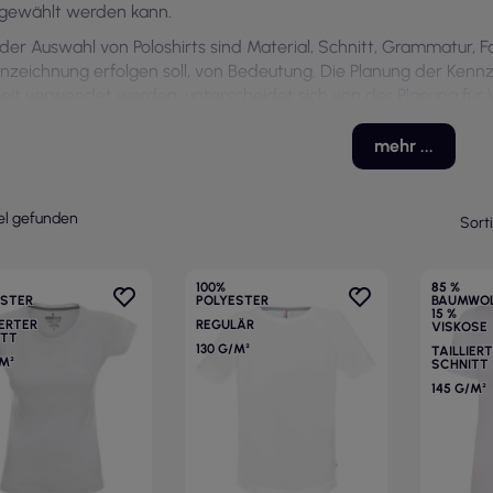
gewählt werden kann.
 der Auswahl von Poloshirts sind Material, Schnitt, Grammatur, F
nzeichnung erfolgen soll, von Bedeutung. Die Planung der Kennz
eit verwendet werden, unterscheidet sich von der Planung für 
ntbekleidung.
mehr ...
kel gefunden
Sort
100%
85 %
ESTER
POLYESTER
BAUMWOL
15 %
IERTER
REGULÄR
VISKOSE
ITT
130 G/M²
TAILLIER
/M²
SCHNITT
145 G/M²