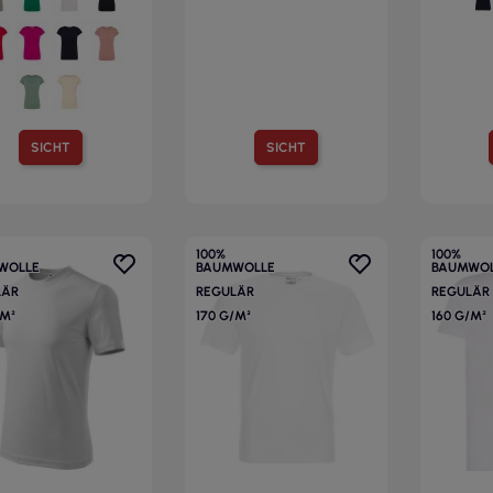
SICHT
SICHT
100%
100%
WOLLE
BAUMWOLLE
BAUMWOL
LÄR
REGULÄR
REGULÄR
/M²
170 G/M²
160 G/M²