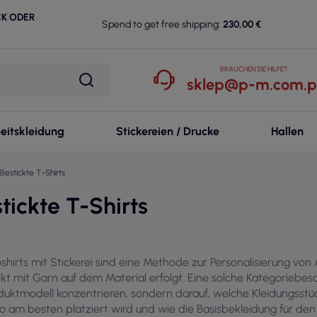
CK ODER
Spend to get free shipping:
230,00 €
BRAUCHEN SIE HILFE?
sklep@p-m.com.p
eitskleidung
Stickereien / Drucke
Hallen
Bestickte T-Shirts
tickte T-Shirts
oshirts mit Stickerei sind eine Methode zur Personalisierung von
ekt mit Garn auf dem Material erfolgt. Eine solche Kategoriebesch
duktmodell konzentrieren, sondern darauf, welche Kleidungss
o am besten platziert wird und wie die Basisbekleidung für d