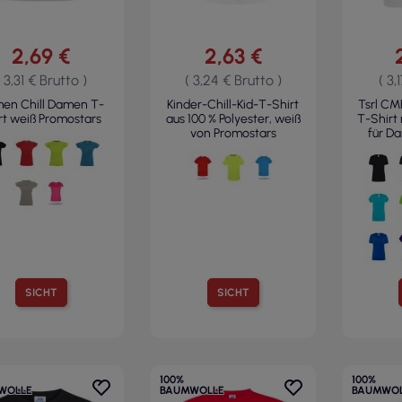
2,69 €
2,63 €
( 3,31 € Brutto )
( 3,24 € Brutto )
( 3,
en Chill Damen T-
Kinder-Chill-Kid-T-Shirt
Tsrl CM
rt weiß Promostars
aus 100 % Polyester, weiß
T-Shirt
von Promostars
für Da
SICHT
SICHT
100%
100%
WOLLE
BAUMWOLLE
BAUMWOL