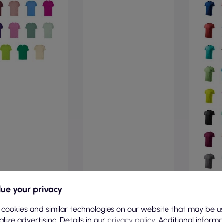
ue your privacy
 cookies and similar technologies on our website that may be u
SICHT
SICHT
lize advertising. Details in our
privacy policy
. Additional inform