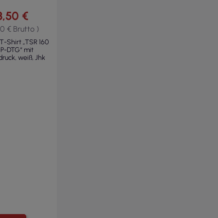
3,50 €
30 € Brutto )
T-Shirt „TSR 160
P-DTG“ mit
druck, weiß, Jhk