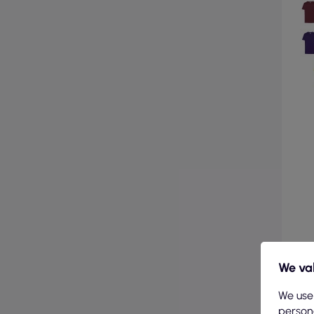
We val
We use
persona