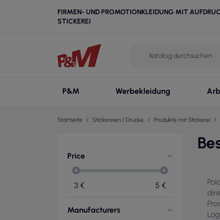
FIRMEN- UND PROMOTIONKLEIDUNG MIT AUFDRU
STICKEREI
P&M
Werbekleidung
Arb
Startseite
Stickereien / Drucke
Produkte mit Stickerei
Bes
Price
Pol
3
€
5
€
dir
Pro
Manufacturers
Log