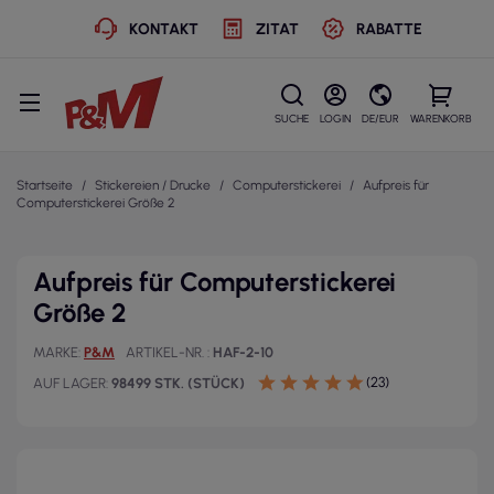
KONTAKT
ZITAT
RABATTE
SUCHE
LOGIN
DE/EUR
WARENKORB
Startseite
Stickereien / Drucke
Computerstickerei
Aufpreis für
Computerstickerei Größe 2
Aufpreis für Computerstickerei
Größe 2
MARKE
P&M
ARTIKEL-NR.
HAF-2-10
(23)
AUF LAGER
98499 STK. (STÜCK)