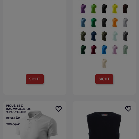
SICHT
SICHT
PIQUÉ, 65 %
BAUMWOLLE / 35
% POLYESTER
REGULÄR
200 G/M²