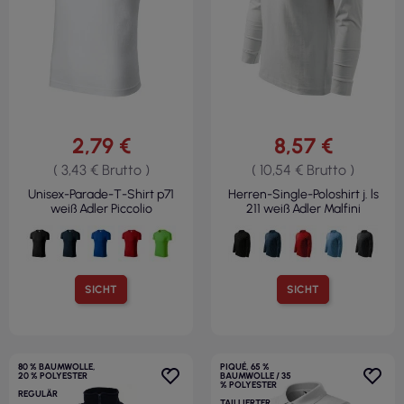
2,79 €
8,57 €
( 3,43 € Brutto )
( 10,54 € Brutto )
Unisex-Parade-T-Shirt p71
Herren-Single-Poloshirt j. ls
weiß Adler Piccolio
211 weiß Adler Malfini
SICHT
SICHT
80 % BAUMWOLLE,
PIQUÉ, 65 %
20 % POLYESTER
BAUMWOLLE / 35
% POLYESTER
REGULÄR
TAILLIERTER