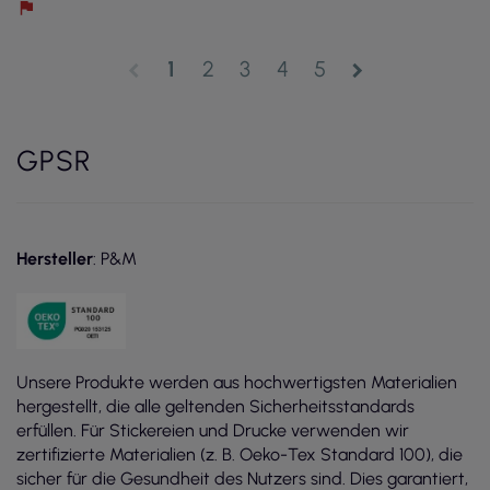
1
2
3
4
5
chevron_left
chevron_right
GPSR
Hersteller
: P&M
Unsere Produkte werden aus hochwertigsten Materialien
hergestellt, die alle geltenden Sicherheitsstandards
erfüllen. Für Stickereien und Drucke verwenden wir
zertifizierte Materialien (z. B. Oeko-Tex Standard 100), die
sicher für die Gesundheit des Nutzers sind. Dies garantiert,