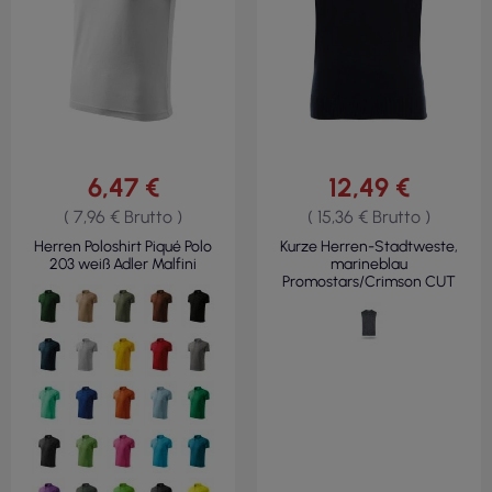
6,47 €
12,49 €
( 7,96 € Brutto )
( 15,36 € Brutto )
Herren Poloshirt Piqué Polo
Kurze Herren-Stadtweste,
203 weiß Adler Malfini
marineblau
Promostars/Crimson CUT