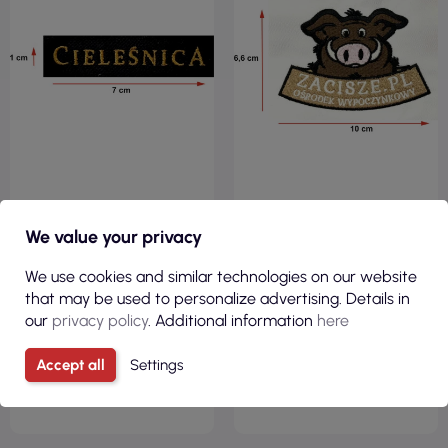
1,26 €
3,56 €
We value your privacy
( 1,54 € Brutto )
( 4,38 € Brutto )
We use cookies and similar technologies on our website
Aufpreis für
Aufpreis für
Computerstickerei. Größe 1
Computerstickerei Größe 4
that may be used to personalize advertising. Details in
our
privacy policy
. Additional information
here
Accept all
Settings
SICHT
SICHT