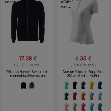
280 G/M²
SCHNITT
200 G/M²
17,38 €
6,35 €
( 21,38 € Brutto )
( 7,81 € Brutto )
Offenes Herren-Sweatshirt,
Damen Poloshirt Piqué Polo
marineblau Promostars
210 weiß Adler Malfini