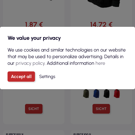
1,87 €
14,72 €
( 2,30 € Brutto )
( 18,10 € Brutto )
We value your privacy
Sichere 2-in-1-Kappe in
Unisex-Sweatshirt aus
fluoreszierendem,
dickem, warmem,
We use cookies and similar technologies on our website
reflektierendem Gelb
verstärktem Fleece, Hi-Q 506
Black Rimeck
that may be used to personalize advertising. Details in
our
privacy policy
. Additional information
here
Accept all
Settings
SICHT
SICHT
FLEECE 100 %
FLEECE 100 %