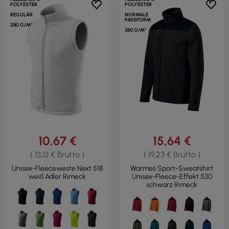
POLYESTER
POLYESTER
REGULÄR
NORMALE
PASSFORM
280 G/M²
360 G/M²
10,67 €
15,64 €
( 13,13 € Brutto )
( 19,23 € Brutto )
Unisex-Fleeceweste Next 518
Warmes Sport-Sweatshirt
weiß Adler Rimeck
Unisex-Fleece-Effekt 530
schwarz Rimeck