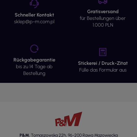
Gratisversand
Schneller Kontakt
für Bestellungen über
sklep@p-m.com.pl
1.000 PLN
Rückgabegarantie
Stickerei / Druck-Zitat
bis zu 14 Tage ab
Fülle das Formular aus
Bestellung
P&M
,
Tomaszowska 22h
,
96-200 Rawa Mazowiecka