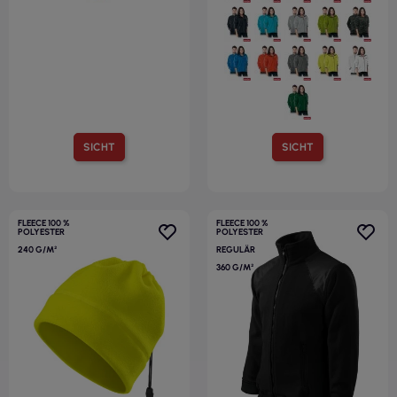
SICHT
SICHT
FLEECE 100 %
FLEECE 100 %
POLYESTER
POLYESTER
240 G/M²
REGULÄR
360 G/M²