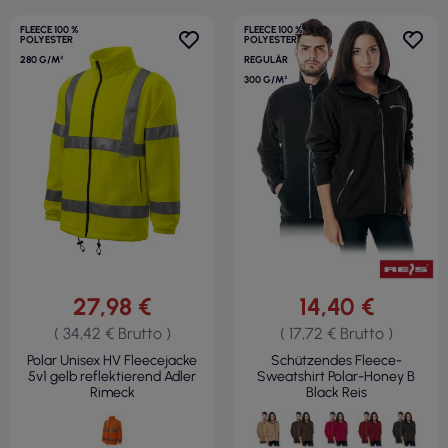
FLEECE 100 %
FLEECE 100 %
POLYESTER
POLYESTER
280 G/M²
REGULÄR
300 G/M²
27,98 €
14,40 €
( 34,42 € Brutto )
( 17,72 € Brutto )
Polar Unisex HV Fleecejacke
Schützendes Fleece-
5v1 gelb reflektierend Adler
Sweatshirt Polar-Honey B
Rimeck
Black Reis