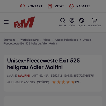
KONTAKT
ZITAT
RABATTE
SUCHE
LOGIN
DE/EUR
WARENKORB
Startseite
Werbekleidung
Vliese
Unisex Polarfleece
Unisex-
Fleeceweste Exit 525 hellgrau Adler Malfini
Unisex-Fleeceweste Exit 525
hellgrau Adler Malfini
MARKE
MALFINI
ARTIKEL-NR.
5252412
EAN13
8591729145575
(24)
AUF LAGER
466 STK. (STÜCK)