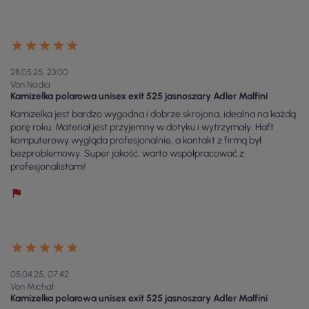
28.05.25, 23:00
Von Nadia
Kamizelka polarowa unisex exit 525 jasnoszary Adler Malfini
Kamizelka jest bardzo wygodna i dobrze skrojona, idealna na każdą
porę roku. Materiał jest przyjemny w dotyku i wytrzymały. Haft
komputerowy wygląda profesjonalnie, a kontakt z firmą był
bezproblemowy. Super jakość, warto współpracować z
profesjonalistami!
05.04.25, 07:42
Von Michał
Kamizelka polarowa unisex exit 525 jasnoszary Adler Malfini