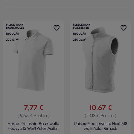
PIQUÉ, 100 %
FLEECE 100 %
BAUMWOLLE
POLYESTER
REGULÄR
REGULÄR
220 G/M²
280 G/M²
7,77 €
10,67 €
( 9,55 € Brutto )
( 13,13 € Brutto )
Herren-Poloshirt Baumwolle
Unisex-Fleeceweste Next 518
Heavy 215 Weiß Adler Malfini
weiß Adler Rimeck