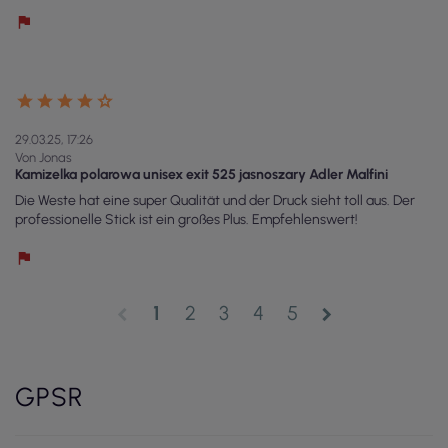
29.03.25, 17:26
Von Jonas
Kamizelka polarowa unisex exit 525 jasnoszary Adler Malfini
Die Weste hat eine super Qualität und der Druck sieht toll aus. Der
professionelle Stick ist ein großes Plus. Empfehlenswert!
1
2
3
4
5
chevron_left
chevron_right
GPSR