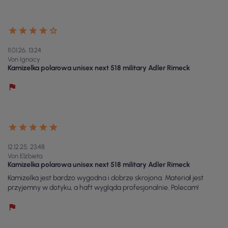
11.01.26, 13:24
Von Ignacy
Kamizelka polarowa unisex next 518 military Adler Rimeck
12.12.25, 23:48
Von Elżbieta
Kamizelka polarowa unisex next 518 military Adler Rimeck
Kamizelka jest bardzo wygodna i dobrze skrojona. Materiał jest
przyjemny w dotyku, a haft wygląda profesjonalnie. Polecam!