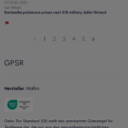
07.04.25, 23:51
Von Witold
Kamizelka polarowa unisex next 518 military Adler Rimeck
1
2
3
4
5
chevron_left
chevron_right
GPSR
Hersteller
: Malfini
Oeko-Tex Standard 100 stellt das anerkannte Gütesiegel für
Textilware dar, die nur aus den gesundheitsunschädlichen