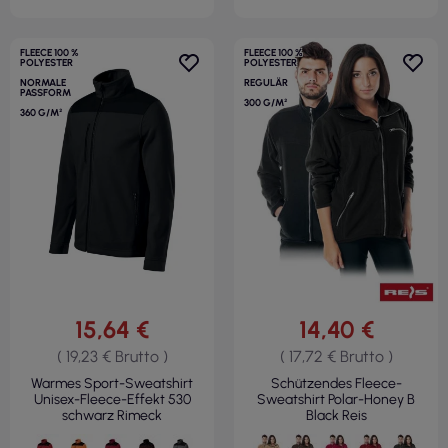
FLEECE 100 %
FLEECE 100 %
POLYESTER
POLYESTER
NORMALE
REGULÄR
PASSFORM
300 G/M²
360 G/M²
15,64 €
14,40 €
( 19,23 € Brutto )
( 17,72 € Brutto )
Warmes Sport-Sweatshirt
Schützendes Fleece-
Unisex-Fleece-Effekt 530
Sweatshirt Polar-Honey B
schwarz Rimeck
Black Reis