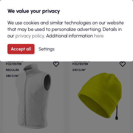
We value your privacy
We use cookies and similar technologies on our website
that may be used to personalize advertising. Details in
our
privacy policy
. Additional information
here
SICHT
SICHT
Accept all
Settings
FLEECE 100 %
FLEECE 100 %
POLYESTER
POLYESTER
REGULÄR
240 G/M²
280 G/M²