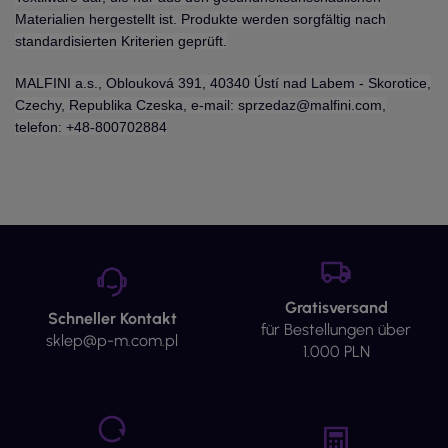
Materialien hergestellt ist. Produkte werden sorgfältig nach
standardisierten Kriterien geprüft.
MALFINI a.s., Oblouková 391, 40340 Ústí nad Labem - Skorotice,
Czechy, Republika Czeska, e-mail: sprzedaz@malfini.com,
telefon: +48-800702884
Gratisversand
Schneller Kontakt
für Bestellungen über
sklep@p-m.com.pl
1.000 PLN