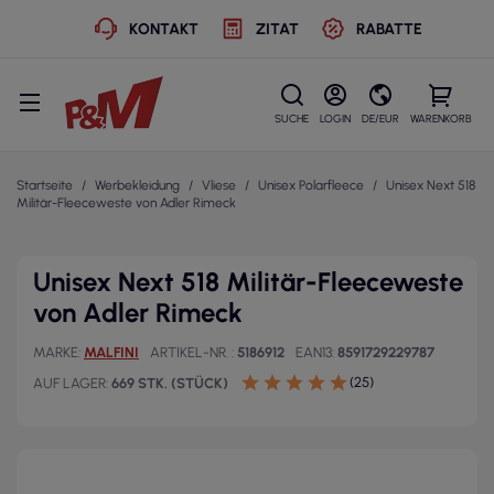
KONTAKT
ZITAT
RABATTE
SUCHE
LOGIN
DE/EUR
WARENKORB
Startseite
Werbekleidung
Vliese
Unisex Polarfleece
Unisex Next 518
Militär-Fleeceweste von Adler Rimeck
Unisex Next 518 Militär-Fleeceweste
von Adler Rimeck
MARKE
MALFINI
ARTIKEL-NR.
5186912
EAN13
8591729229787
(25)
AUF LAGER
669 STK. (STÜCK)