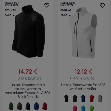
FLEECE 100 %
FLEECE 100 %
POLYESTER
POLYESTER
REGULÄR
REGULÄR
360 G/M²
220 G/M²
14,72 €
12,12 €
( 18,10 € Brutto )
( 14,91 € Brutto )
Unisex-Sweatshirt aus
Unisex-Fleeceweste Exit 525
dickem, warmem,
weiß Adler Malfini
verstärktem Fleece, Hi-Q 506
Black Rimeck