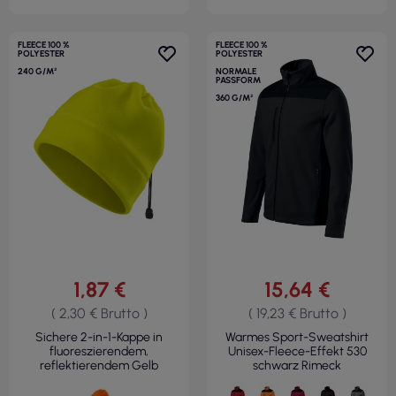
FLEECE 100 %
FLEECE 100 %
POLYESTER
POLYESTER
240 G/M²
NORMALE
PASSFORM
360 G/M²
1,87 €
15,64 €
( 2,30 € Brutto )
( 19,23 € Brutto )
Sichere 2-in-1-Kappe in
Warmes Sport-Sweatshirt
fluoreszierendem,
Unisex-Fleece-Effekt 530
reflektierendem Gelb
schwarz Rimeck