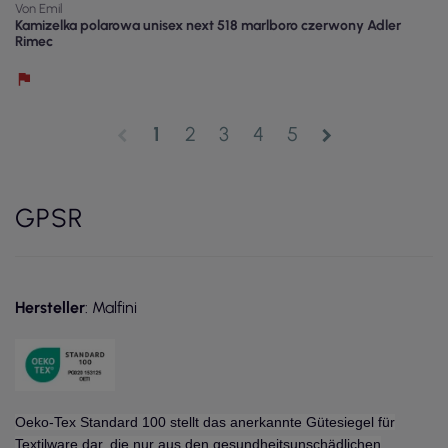
Von Emil
Kamizelka polarowa unisex next 518 marlboro czerwony Adler
Rimec
1
2
3
4
5
chevron_left
chevron_right
GPSR
Hersteller
: Malfini
Oeko-Tex Standard 100 stellt das anerkannte Gütesiegel für
Textilware dar, die nur aus den gesundheitsunschädlichen