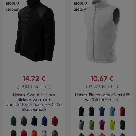
REGULÄR
REGULÄR
360 G/M²
280 G/M²
14,72 €
10,67 €
( 18,10 € Brutto )
( 13,13 € Brutto )
Unisex-Sweatshirt aus
Unisex-Fleeceweste Next 518
dickem, warmem,
weiß Adler Rimeck
verstärktem Fleece, Hi-Q 506
Black Rimeck