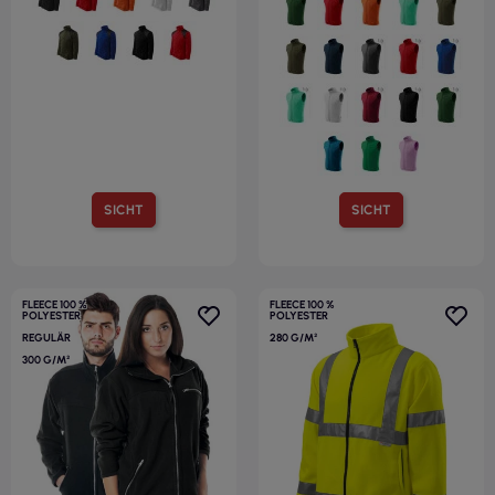
SICHT
SICHT
FLEECE 100 %
FLEECE 100 %
POLYESTER
POLYESTER
REGULÄR
280 G/M²
300 G/M²