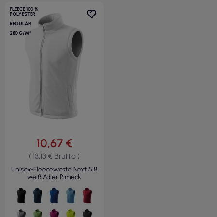
FLEECE 100 %
POLYESTER
REGULÄR
280 G/M²
10,67 €
( 13,13 € Brutto )
Unisex-Fleeceweste Next 518
weiß Adler Rimeck