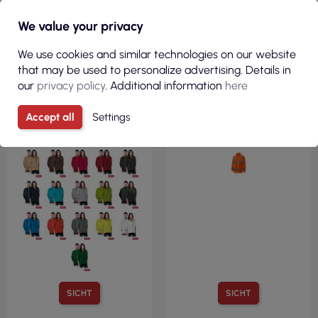
We value your privacy
We use cookies and similar technologies on our website
that may be used to personalize advertising. Details in
14,40 €
27,98 €
our
privacy policy
. Additional information
here
( 17,72 € Brutto )
( 34,42 € Brutto )
Schützendes Fleece-
Polar Unisex HV Fleecejacke
Accept all
Settings
Sweatshirt Polar-Honey B
5v1 gelb reflektierend Adler
Black Reis
Rimeck
SICHT
SICHT