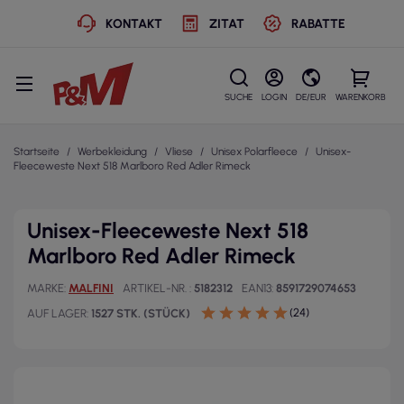
KONTAKT
ZITAT
RABATTE
SUCHE
LOGIN
DE/EUR
WARENKORB
Startseite
Werbekleidung
Vliese
Unisex Polarfleece
Unisex-
Fleeceweste Next 518 Marlboro Red Adler Rimeck
Unisex-Fleeceweste Next 518
Marlboro Red Adler Rimeck
MARKE
MALFINI
ARTIKEL-NR.
5182312
EAN13
8591729074653
(24)
AUF LAGER
1527 STK. (STÜCK)