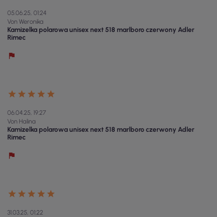
05.06.25, 01:24
Von Weronika
Kamizelka polarowa unisex next 518 marlboro czerwony Adler
Rimec
06.04.25, 19:27
Von Halina
Kamizelka polarowa unisex next 518 marlboro czerwony Adler
Rimec
31.03.25, 01:22