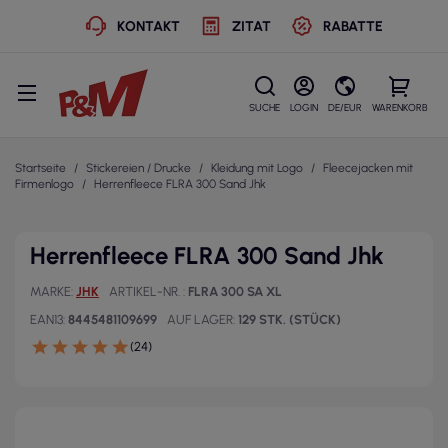
KONTAKT
ZITAT
RABATTE
SUCHE
LOGIN
DE/EUR
WARENKORB
Startseite
Stickereien / Drucke
Kleidung mit Logo
Fleecejacken mit
Firmenlogo
Herrenfleece FLRA 300 Sand Jhk
Herrenfleece FLRA 300 Sand Jhk
MARKE
JHK
ARTIKEL-NR.
FLRA 300 SA XL
EAN13
8445481109699
AUF LAGER
129 STK. (STÜCK)
(24)