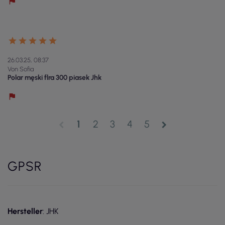
26.03.25, 08:37
Von Sofia
Polar męski flra 300 piasek Jhk
1
2
3
4
5
chevron_left
chevron_right
GPSR
Hersteller
: JHK