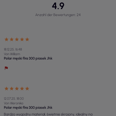
4.9
Anzahl der Bewertungen: 24
18.12.25, 16:48
Von William
Polar męski flra 300 piasek Jhk
12.07.25, 18:00
Von Weronika
Polar męski flra 300 piasek Jhk
Bardzo wygodny materiał, świetnie skrojony, idealny na