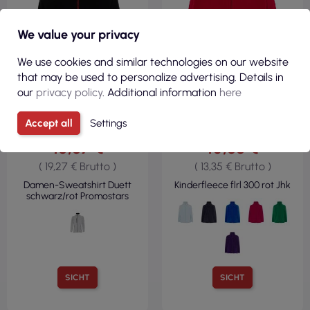
We value your privacy
We use cookies and similar technologies on our website
that may be used to personalize advertising. Details in
our
privacy policy
. Additional information
here
Accept all
Settings
15,67 €
10,86 €
( 19,27 € Brutto )
( 13,35 € Brutto )
Damen-Sweatshirt Duett
Kinderfleece flrl 300 rot Jhk
schwarz/rot Promostars
SICHT
SICHT