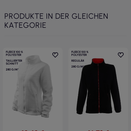
PRODUKTE IN DER GLEICHEN
KATEGORIE
FLEECE 100 %
FLEECE 100 %
POLYESTER
POLYESTER
TAILLIERTER
REGULÄR
SCHNITT
280 G/M²
280 G/M²