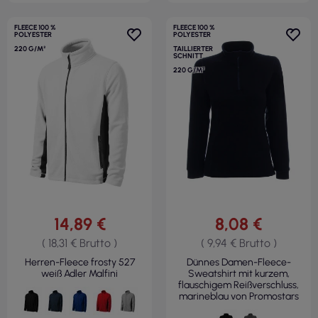
FLEECE 100 %
FLEECE 100 %
POLYESTER
POLYESTER
220 G/M²
TAILLIERTER
SCHNITT
220 G/M²
14,89 €
8,08 €
( 18,31 € Brutto )
( 9,94 € Brutto )
Herren-Fleece frosty 527
Dünnes Damen-Fleece-
weiß Adler Malfini
Sweatshirt mit kurzem,
flauschigem Reißverschluss,
marineblau von Promostars