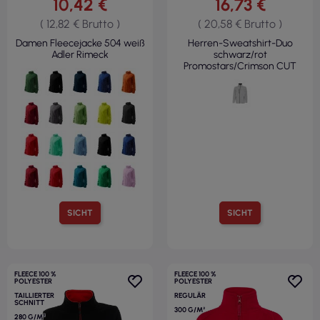
10,42 €
16,73 €
( 12,82 € Brutto )
( 20,58 € Brutto )
Damen Fleecejacke 504 weiß
Herren-Sweatshirt-Duo
Adler Rimeck
schwarz/rot
Promostars/Crimson CUT
SICHT
SICHT
FLEECE 100 %
FLEECE 100 %
POLYESTER
POLYESTER
TAILLIERTER
REGULÄR
SCHNITT
300 G/M²
280 G/M²