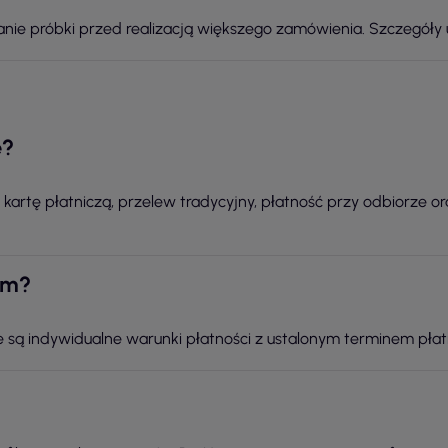
nie próbki przed realizacją większego zamówienia. Szczegóły u
e?
K, kartę płatniczą, przelew tradycyjny, płatność przy odbiorze o
em?
e są indywidualne warunki płatności z ustalonym terminem płat