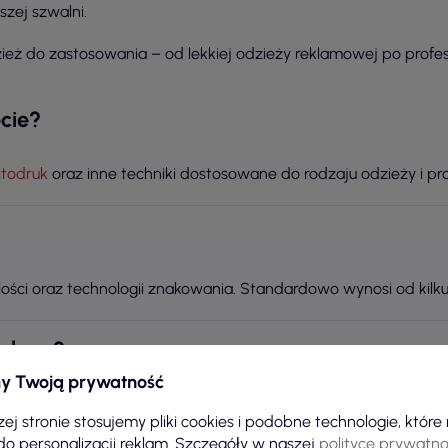
zej szwalni.
ż do zastosowania – od lekkiej odzieży reklamowej po profe
ecie?
itodruk
oraz inne techniki dostosowane do rodzaju odzieży i pro
ilości oraz technologii znakowania. Standardowo wynosi od kilku
z logo?
y Twoją prywatność
firmowej z logo dla różnych branż, w tym budowlanej, przemysło
ej stronie stosujemy pliki cookies i podobne technologie, któr
do personalizacji reklam. Szczegóły w naszej
polityce prywatno