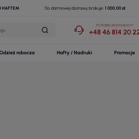
B HAFTEM
Do darmowej dostawy brakuje:
1 000,00 zł
POTRZEBUJESZ POMOCY?
+48 46 814 20 2
Odzież robocza
Hafty / Nadruki
Promocje