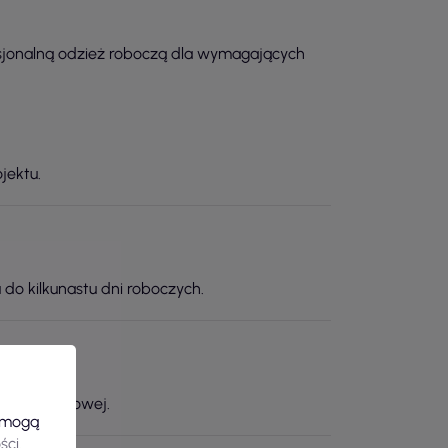
sjonalną odzież roboczą dla wymagających
jektu.
 do kilkunastu dni roboczych.
wej i usługowej.
e mogą
ści
.