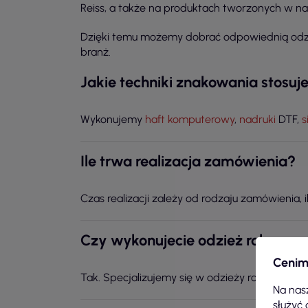
Reiss, a także na produktach tworzonych w nas
Dzięki temu możemy dobrać odpowiednią odzie
branż.
Jakie techniki znakowania stosuj
Wykonujemy
haft komputerowy
,
nadruki
DTF,
s
Ile trwa realizacja zamówienia?
Czas realizacji zależy od rodzaju zamówienia, 
Czy wykonujecie odzież roboczą 
Cenim
Tak. Specjalizujemy się w odzieży roboczej i 
Na nasz
służyć 