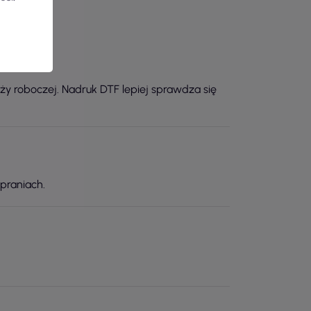
ży roboczej. Nadruk DTF lepiej sprawdza się
 praniach.