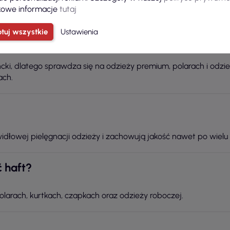
owe informacje
tutaj
tuj wszystkie
Ustawienia
k?
cki, dlatego sprawdza się na odzieży premium, polarach i odzie
ach.
widłowej pielęgnacji odzieży i zachowują jakość nawet po wielu
 haft?
larach, kurtkach, czapkach oraz odzieży roboczej.