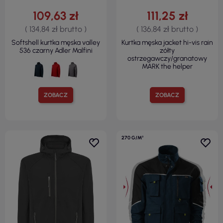
109,63 zł
111,25 zł
( 134,84 zł brutto )
( 136,84 zł brutto )
Softshell kurtka męska valley
Kurtka męska jacket hi-vis rain
536 czarny Adler Malfini
zółty
ostrzegawczy/granatowy
MARK the helper
ZOBACZ
ZOBACZ
270 G/M²