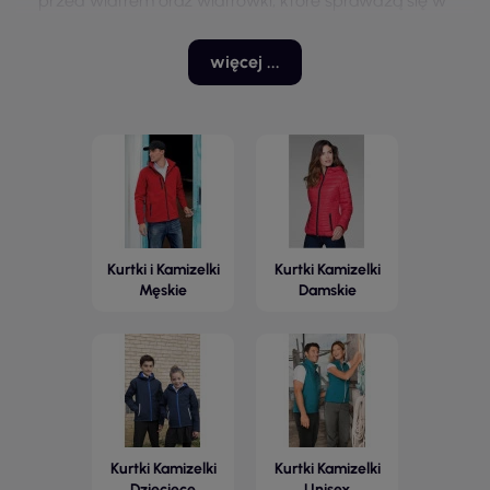
przed wiatrem oraz wiatrówki, które sprawdzą się w
wietrzne dni. Przy wyborze odzieży warto zwrócić
uwagę na materiał, konstrukcję oraz dopasowanie,
więcej ...
aby zapewnić odpowiedni poziom ochrony i wygody
użytkowania.
Kurtki i Kamizelki
Kurtki Kamizelki
Męskie
Damskie
Kurtki Kamizelki
Kurtki Kamizelki
Dziecięce
Unisex