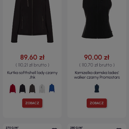
89,60 zł
90,00 zł
( 110,21 zł brutto )
( 110,70 zł brutto )
Kurtka softhshell lady czarny
Kamizelka damska ladies'
Jhk
walker czarny Promostars
ZOBACZ
ZOBACZ
270 G/M²
280 G/M²