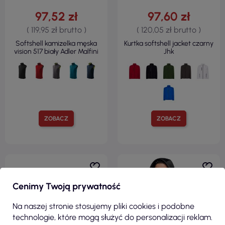
97,52 zł
97,60 zł
( 119,95 zł brutto )
( 120,05 zł brutto )
Softshell kamizelka męska
Kurtka softshell jacket czarny
vision 517 biały Adler Malfini
Jhk
ZOBACZ
ZOBACZ
Cenimy Twoją prywatność
R
Na naszej stronie stosujemy pliki cookies i podobne
technologie, które mogą służyć do personalizacji reklam.
F
I
L
T
E