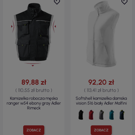
89,88 zł
92,20 zł
( 110,55 zł brutto )
( 113,41 zł brutto )
Kamizelka robocza męska
Softshell kamizelka damska
ranger w54 ebony gray Adler
vision 516 biały Adler Malfini
Rimeck
ZOBACZ
ZOBACZ