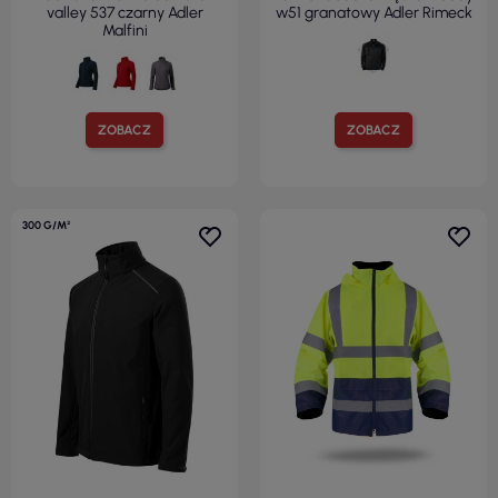
valley 537 czarny Adler
w51 granatowy Adler Rimeck
Malfini
ZOBACZ
ZOBACZ
300 G/M²