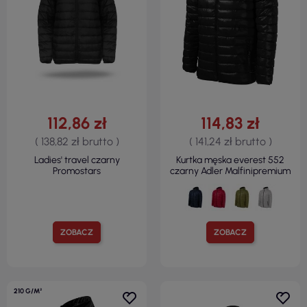
112,86 zł
114,83 zł
( 138,82 zł brutto )
( 141,24 zł brutto )
Ladies' travel czarny
Kurtka męska everest 552
Promostars
czarny Adler Malfinipremium
ZOBACZ
ZOBACZ
210 G/M²