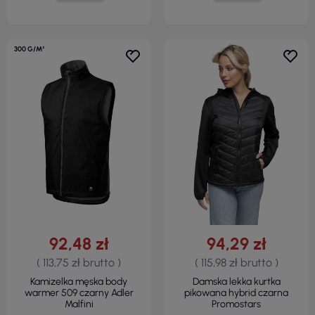
300 G/M²
92,48 zł
94,29 zł
( 113,75 zł brutto )
( 115,98 zł brutto )
Kamizelka męska body
Damska lekka kurtka
warmer 509 czarny Adler
pikowana hybrid czarna
Malfini
Promostars