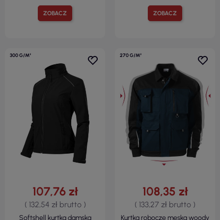
ZOBACZ
ZOBACZ
300 G/M²
270 G/M²
107,76 zł
108,35 zł
( 132,54 zł brutto )
( 133,27 zł brutto )
Softshell kurtka damska
Kurtka robocze męska woody