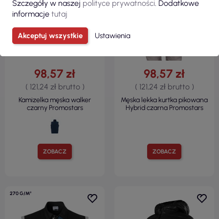
Szczegóły w naszej
polityce prywatności
. Dodatkowe
informacje
tutaj
Akceptuj wszystkie
Ustawienia
98,57 zł
98,57 zł
( 121,24 zł brutto )
( 121,24 zł brutto )
Kamizelka męska walker
Męska lekka kurtka pikowana
czarny Promostars
Hybrid czarna Promostars
ZOBACZ
ZOBACZ
270 G/M²