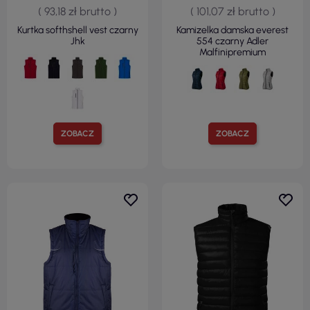
( 93,18 zł brutto )
( 101,07 zł brutto )
Kurtka softhshell vest czarny
Kamizelka damska everest
Jhk
554 czarny Adler
Malfinipremium
ZOBACZ
ZOBACZ