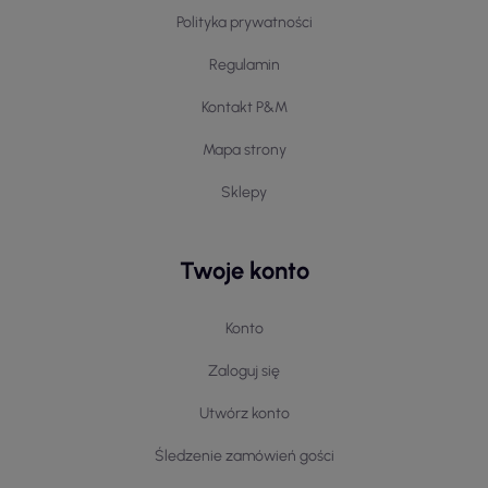
krawaty, które mogą stanowić elegancki dodatek do
Polityka prywatności
odzieży roboczej.
Regulamin
Dokładne dopasowanie akcesoriów do odzieży
roboczej może znacząco wpłynąć na wygodę pracy i
Kontakt P&M
ochronę pracy.
Mapa strony
Sklepy
Twoje konto
Konto
Zaloguj się
Utwórz konto
Śledzenie zamówień gości