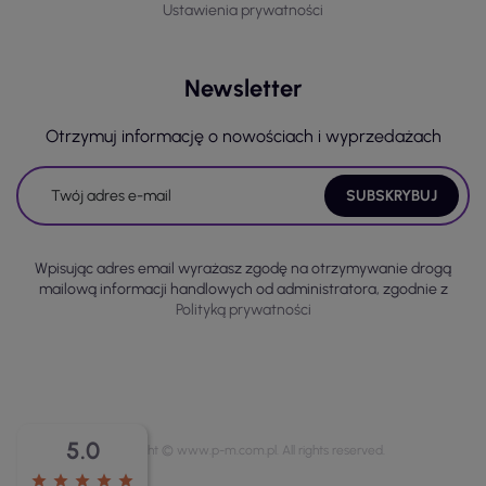
Ustawienia prywatności
Newsletter
Otrzymuj informację o nowościach i wyprzedażach
Wpisując adres email wyrażasz zgodę na otrzymywanie drogą
mailową informacji handlowych od administratora, zgodnie z
Polityką prywatności
5.0
Copyright © www.p-m.com.pl. All rights reserved.
star
star
star
star
star