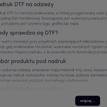
druk DTF na odzieży
ruk DTF to metoda znakowania, w której przygotowany wzór p
cjalnej folii transferowej. Rozwiązanie jest wykorzystywane prz
 potrzebne jest czytelne logo, grafika lub napis.
edy sprawdza się DTF?
 warto rozważyć przy projektach zawierających kilka kolorów, 
dy, gdy znakowanie ma zostać wykonane na różnych typach 
nowaniu miejsca nadruku, o ile pozwala na to konstrukcja produ
bór produktu pod nadruk
y wyborze odzieży znaczenie mają materiał, krój, szwy, kieszenie
nuje się nadruk na koszulce, inaczej na bluzie, polarze, kamizelc
ostaje widoczne podczas normalnego użytkowania.
ojekt i lokalizacja nadruku
ed realizacją należy określić rozmiar grafiki, kolorystykę, poło
więcej ...
rze przygotowany projekt ułatwia zachowanie proporcji logo i 