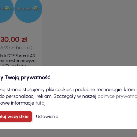
30,00 zł
36,90 zł brutto )
ruk DTF Format A3
motransfer powyżej
50% zadruku
y Twoją prywatność
ej stronie stosujemy pliki cookies i podobne technologie, któr
DO KOSZYKA
do personalizacji reklam. Szczegóły w naszej
polityce prywatno
owe informacje
tutaj
tuj wszystkie
Ustawienia
o 1-5 z 5 pozycji