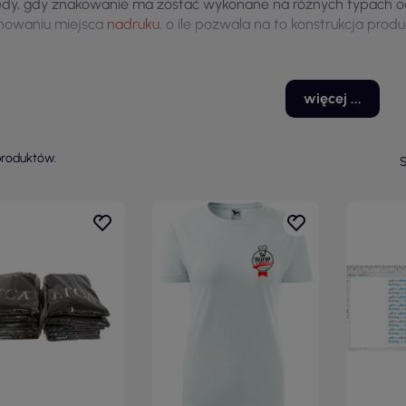
dy, gdy znakowanie ma zostać wykonane na różnych typach 
nowaniu miejsca
nadruku
, o ile pozwala na to konstrukcja produ
więcej ...
produktów.
S