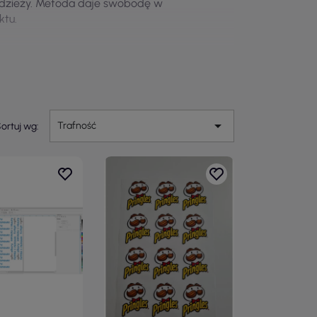
odzieży. Metoda daje swobodę w
ktu.

Trafność
ortuj wg: