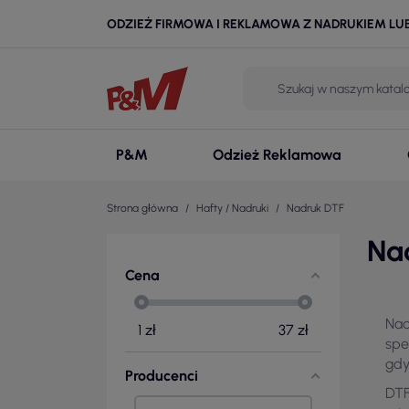
ODZIEŻ FIRMOWA I REKLAMOWA Z NADRUKIEM LU
P&M
Odzież Reklamowa
Strona główna
Hafty / Nadruki
Nadruk DTF
Na
Cena
Na
1
zł
37
zł
spe
gdy
Producenci
DTF