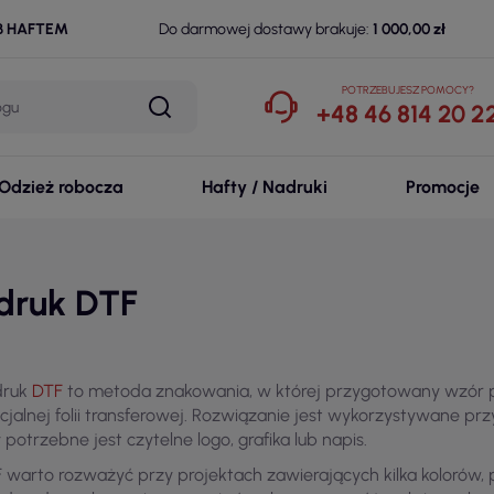
B HAFTEM
Do darmowej dostawy brakuje:
1 000,00 zł
POTRZEBUJESZ POMOCY?
+48 46 814 20 2
Odzież robocza
Hafty / Nadruki
Promocje
druk DTF
druk
DTF
to metoda znakowania, w której przygotowany wzór p
cjalnej folii transferowej. Rozwiązanie jest wykorzystywane prz
 potrzebne jest czytelne logo, grafika lub napis.
 warto rozważyć przy projektach zawierających kilka kolorów, 