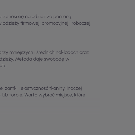
rzenosi się na odzież za pomocą
y odzieży firmowej, promocyjnej i roboczej,
przy mniejszych i średnich nakładach oraz
odzieży. Metoda daje swobodę w
ktu.
, zamki i elastyczność tkaniny. Inaczej
e lub torbie. Warto wybrać miejsce, które
żenie oraz liczbę elementów do oznakowania.
ogranicza ryzyko, że nadruk będzie zbyt