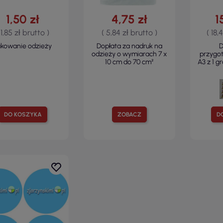
1,50 zł
4,75 zł
1
 1,85 zł brutto )
( 5,84 zł brutto )
( 18,
akowanie odzieży
Dopłata za nadruk na
D
odzieży o wymiarach 7 x
przygo
10 cm do 70 cm²
A3 z 1 g
DO KOSZYKA
ZOBACZ
D