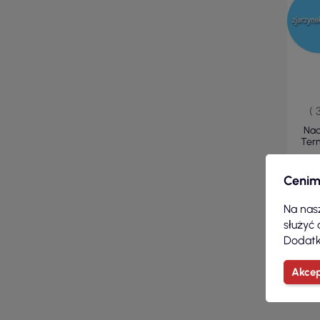
( 
Nad
Ter
Cenim
Na nasz
służyć 
Dodatk
Akcep
Pokazan