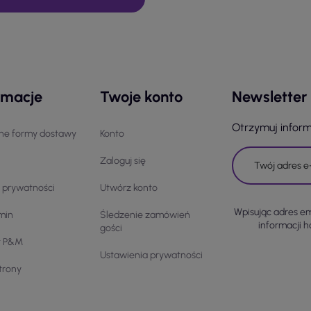
rmacje
Twoje konto
Newsletter
Otrzymuj infor
ne formy dostawy
Konto
Zaloguj się
a prywatności
Utwórz konto
Wpisując adres e
min
Śledzenie zamówień
informacji 
gości
t P&M
Ustawienia prywatności
trony