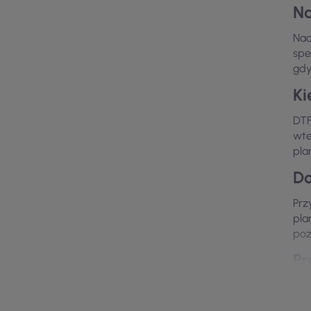
Na
Nad
spe
gdy
Ki
DTF
wte
pla
Do
Prz
pla
poz
Pr
Prz
Dob