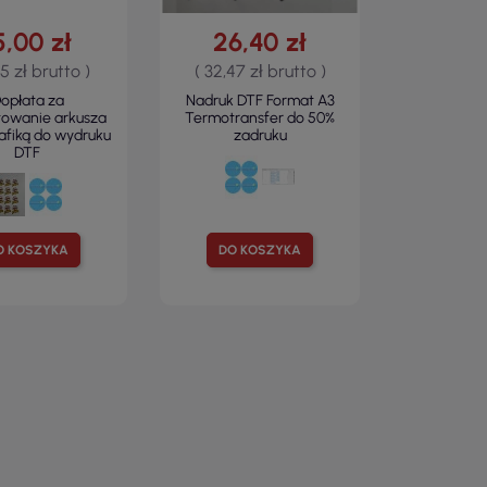
5,00 zł
26,40 zł
45 zł brutto )
( 32,47 zł brutto )
opłata za
Nadruk DTF Format A3
towanie arkusza
Termotransfer do 50%
rafiką do wydruku
zadruku
DTF
O KOSZYKA
DO KOSZYKA