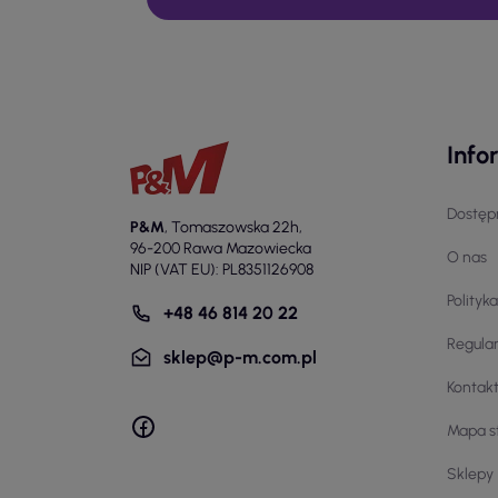
Info
Dostęp
P&M
,
Tomaszowska 22h
,
96-200 Rawa Mazowiecka
O nas
NIP (VAT EU): PL8351126908
Polityk
+48 46 814 20 22
Regula
sklep@p-m.com.pl
Kontak
Mapa s
Sklepy