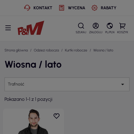
KONTAKT
WYCENA
RABATY
SZUKAJ
ZALOGUJ
PL/PLN
KOSZYK
Strona główna
Odzież robocza
Kurtki robocze
Wiosna / lato
Wiosna / lato

Trafność
Pokazano 1-1 z 1 pozycji