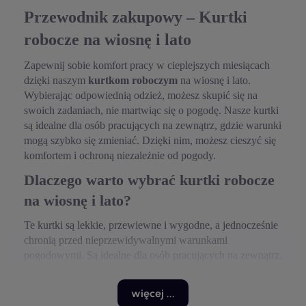
Przewodnik zakupowy – Kurtki
robocze na wiosnę i lato
Zapewnij sobie komfort pracy w cieplejszych miesiącach
dzięki naszym
kurtkom roboczym
na wiosnę i lato.
Wybierając odpowiednią odzież, możesz skupić się na
swoich zadaniach, nie martwiąc się o pogodę. Nasze kurtki
są idealne dla osób pracujących na zewnątrz, gdzie warunki
mogą szybko się zmieniać. Dzięki nim, możesz cieszyć się
komfortem i ochroną niezależnie od pogody.
Dlaczego warto wybrać kurtki robocze
na wiosnę i lato?
Te kurtki są lekkie, przewiewne i wygodne, a jednocześnie
chronią przed nieprzewidywalnymi warunkami
pogodowymi. Są idealne dla osób pracujących na zewnątrz.
Nasze
kurtki wiosenne
i
letnie
są wykonane z wysokiej
jakości materiałów, które są odporne na wodę i wiatr, a
więcej ...
jednocześnie zapewniają dobrą cyrkulację powietrza.