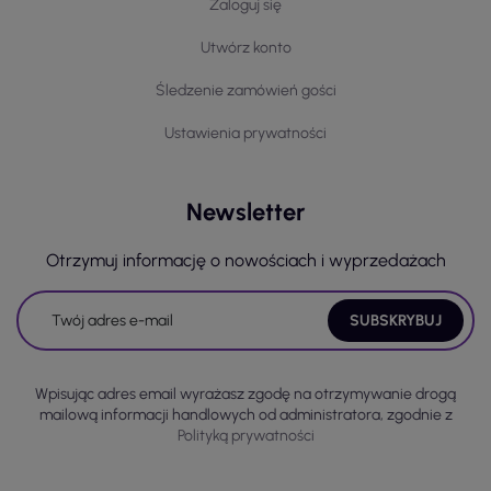
Zaloguj się
FITCLOG
FRIEDRICH MÜNCH
Utwórz konto
GEFFER
Gold Freeze
Śledzenie zamówień gości
JHK
JS
Ustawienia prywatności
JSP
KRUUSE
L.HOLLMAN
Newsletter
LEBER&HOLLMAN
LEMIGO
Otrzymuj informację o nowościach i wyprzedażach
Malfini
Adler
MARK the helper
MECHANIX
MEDIBUT
MSA
Wpisując adres email wyrażasz zgodę na otrzymywanie drogą
OGRIFOX
mailową informacji handlowych od administratora, zgodnie z
Portwest
Polityką prywatności
PPO PP
Promostars