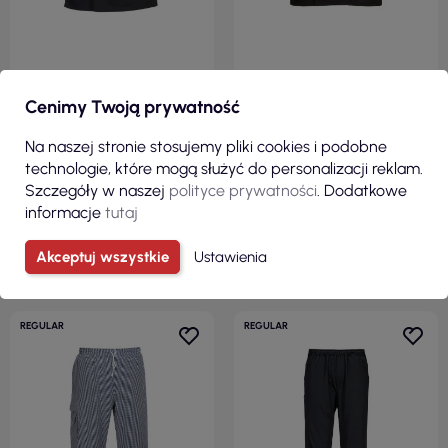
74,00 zł
74,33 zł
Cenimy Twoją prywatność
( 91,02 zł brutto )
( 91,43 zł brutto )
R
Bluza szefa kuchni meshair
Bluza kucharska somerset
Na naszej stronie stosujemy pliki cookies i podobne
pro s/s czarny Portwest
czarny Portwest
technologie, które mogą służyć do personalizacji reklam.
F
I
L
T
E
Szczegóły w naszej
polityce prywatności
. Dodatkowe
informacje
tutaj
ZOBACZ
ZOBACZ
Akceptuj wszystkie
Ustawienia
REGULAR
REGULAR