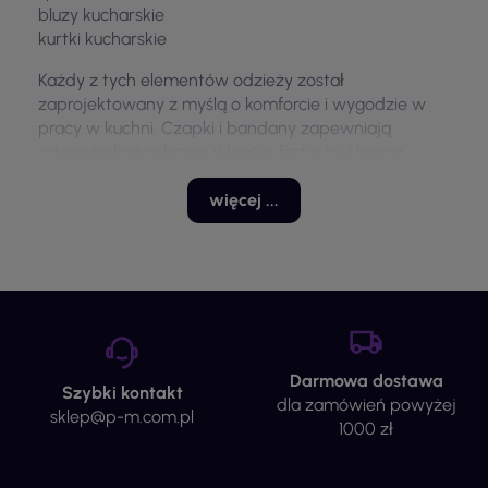
bluzy kucharskie
kurtki kucharskie
Każdy z tych elementów odzieży został
zaprojektowany z myślą o komforcie i wygodzie w
pracy w kuchni. Czapki i bandany zapewniają
odpowiednią ochronę włosów, fartuchy chronią
odzież przed zabrudzeniami, a spodnie i bluzy
oferują swobodę ruchów. Wykorzystanie materiałów
więcej ...
odpornych na plamy oraz praktycznych rozwiązań,
takich jak kieszenie, sprawia, że odzież ta jest
idealna do intensywnej pracy w gastronomii.
Modele i warianty
Odzież kucharska Portwest obejmuje kilka wariantów
i warianty, które dostosowane są do potrzeb
Darmowa dostawa
Szybki kontakt
użytkowników. Asortyment obejmuje zarówno
dla zamówień powyżej
sklep@p-m.com.pl
klasyczne fartuchy, jak i nowoczesne bluzy oraz
1000 zł
spodnie, które zapewniają ergonomia i
funkcjonalność. Czapki kucharskie oraz bandany