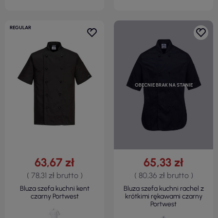
REGULAR
OBECNIE BRAK NA STANIE
63,67 zł
65,33 zł
( 78,31 zł brutto )
( 80,36 zł brutto )
Bluza szefa kuchni kent
Bluza szefa kuchni rachel z
czarny Portwest
krótkimi rękawami czarny
Portwest