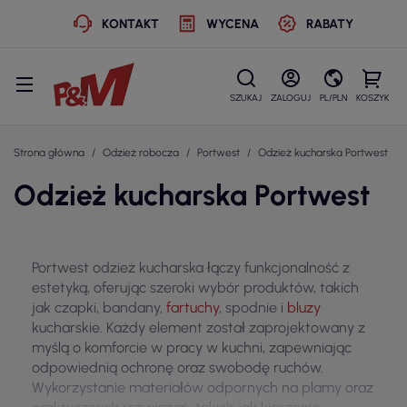
KONTAKT
WYCENA
RABATY
SZUKAJ
ZALOGUJ
PL/PLN
KOSZYK
Strona główna
Odzież robocza
Portwest
Odzież kucharska Portwest
Odzież kucharska Portwest
Portwest odzież kucharska łączy funkcjonalność z
estetyką, oferując szeroki wybór produktów, takich
jak czapki, bandany,
fartuchy
, spodnie i
bluzy
kucharskie. Każdy element został zaprojektowany z
myślą o komforcie w pracy w kuchni, zapewniając
odpowiednią ochronę oraz swobodę ruchów.
Wykorzystanie materiałów odpornych na plamy oraz