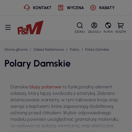
KONTAKT
WYCENA
RABATY
SZUKAJ
ZALOGUJ
PL/PLN
KOSZYK
Strona główna
Odzież Reklamowa
Polary
Polary Damskie
Polary Damskie
Damskie
bluzy polarowe
to funkcjonalny element
odzieży, który łączy swoboda z estetyką. Zebrano
zróżnicowane warianty, w tym taliowane kroje oraz
wersje z kapturem, które zapewniają dodatkową
ochronę przed chłodem. Wybór odpowiedniego
modelu powinien uwzględniać gramaturę materiału,
co wpływa na izolację termiczną, oraz elastyczne