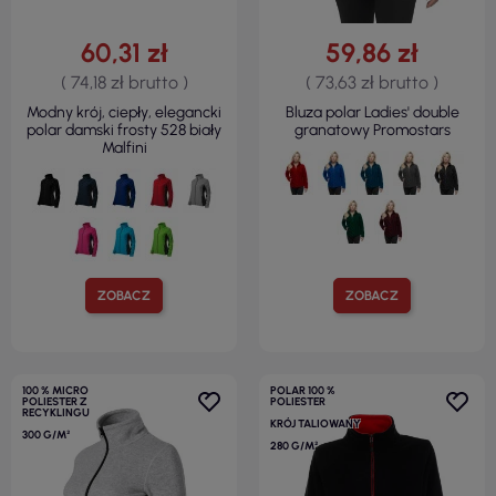
60,31 zł
59,86 zł
( 74,18 zł brutto )
( 73,63 zł brutto )
Modny krój, ciepły, elegancki
Bluza polar Ladies' double
polar damski frosty 528 biały
granatowy Promostars
Malfini
ZOBACZ
ZOBACZ
100 % MICRO
POLAR 100 %
POLIESTER Z
POLIESTER
RECYKLINGU
KRÓJ TALIOWANY
300 G/M²
280 G/M²