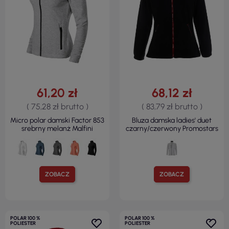
61,20 zł
68,12 zł
( 75,28 zł brutto )
( 83,79 zł brutto )
Micro polar damski Factor 853
Bluza damska ladies' duet
srebrny melanż Malfini
czarny/czerwony Promostars
ZOBACZ
ZOBACZ
POLAR 100 %
POLAR 100 %
POLIESTER
POLIESTER