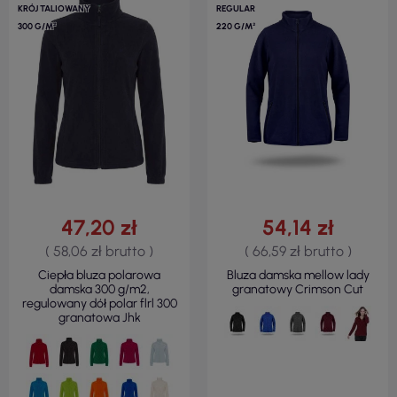
KRÓJ TALIOWANY
REGULAR
300 G/M²
220 G/M²
47,20 zł
54,14 zł
( 58,06 zł brutto )
( 66,59 zł brutto )
Ciepła bluza polarowa
Bluza damska mellow lady
damska 300 g/m2,
granatowy Crimson Cut
regulowany dół polar flrl 300
granatowa Jhk