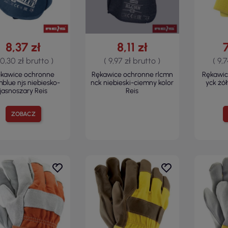
8,37 zł
8,11 zł
10,30 zł brutto )
( 9,97 zł brutto )
( 9,
kawice ochronne
Rękawice ochronne rlcmn
Rękawic
blue njs niebiesko-
nck niebieski-ciemny kolor
yck żó
jasnoszary Reis
Reis
ZOBACZ