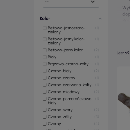
Wyb
dop
Kolor
Ręk
war
Beżowo-jasnoszaro-
1
zielony
Beżowo-jasny kolor-
1
zielony
Beżowy-jasny kolor
2
Jest 69
Biały
1
Brązowo-czarno-żółty
1
Czarno-biały
2
Czarno-czarny
1
Czarno-czerwono-żółty
1
Czarno-miodowy
2
Czarno-pomarańczowo-
1
biały
Czarno-szary
2
Czarno-żółty
3
Czarny
4