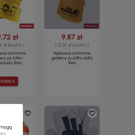
9,72 zł
9,87 zł
96 zł brutto )
( 12,14 zł brutto )
wice ochronne
Rękawice ochronne
ery yjs żółto-
goldeny yy żółto-żółty
noszary Reis
Reis
ZOBACZ
e mogą
ści
.