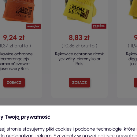
9,24 zł
8,83 zł
 11,37 zł brutto )
( 10,86 zł brutto )
( 11,
kawice ochronne
Rękawice ochronne rlcmż
Ręka
rbcmorange pjs
yck żółty-ciemny kolor
digg
pomarańczowo-
Reis
jas
jasnoszary Reis
ZOBACZ
ZOBACZ
y Twoją prywatność
ej stronie stosujemy pliki cookies i podobne technologie, któr
do personalizacji reklam. Szczegóły w naszej
polityce prywatno