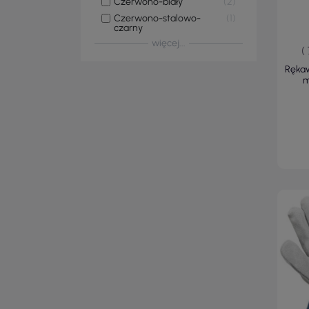
Czerwono-biały
2
Czerwono-stalowo-
1
czarny
więcej...
(
Rękaw
m