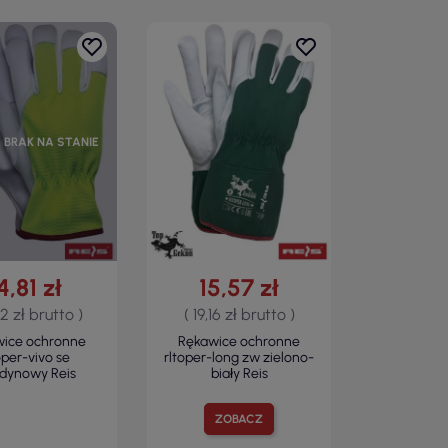
 BRAK NA STANIE
4,81 zł
15,57 zł
22 zł brutto )
( 19,16 zł brutto )
wice ochronne
Rękawice ochronne
oper-vivo se
rltoper-long zw zielono-
edynowy Reis
biały Reis
ZOBACZ