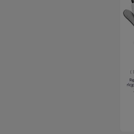
( 
Rę
rlc