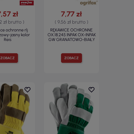
7,57 zł
7,77 zł
32 zł brutto )
( 9,56 zł brutto )
ce ochronne rlj
RĘKAWICE OCHRONNE
żowy-jasny kolor
OX.18.245 INPAK OX-INPAK
Reis
GW GRANATOWO-BIAŁY
ZOBACZ
ZOBACZ