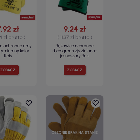
7,92 zł
9,24 zł
74 zł brutto )
( 11,37 zł brutto )
e ochronne rlmy
Rękawice ochronne
łty-ciemny kolor
rbcmgreen zjs zielono-
Reis
jasnoszary Reis
ZOBACZ
ZOBACZ
OBECNIE BRAK NA STANIE