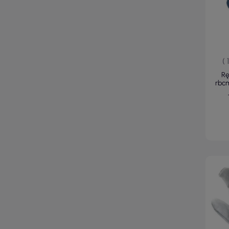
( 
Rę
rbcm