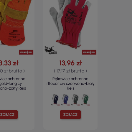
3,33 zł
13,96 zł
40 zł brutto )
( 17,17 zł brutto )
wice ochronne
Rękawice ochronne
gold-long cy
rltoper cw czerwono-biały
ono-żółty Reis
Reis
ZOBACZ
ZOBACZ