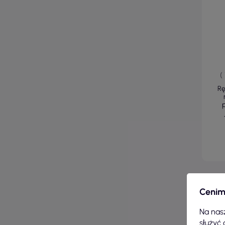
(
Rę
Cenim
Na nasz
służyć 