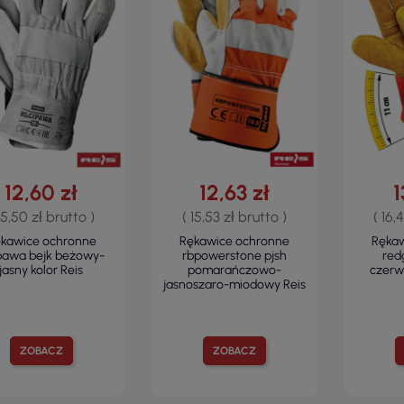
12,60 zł
12,63 zł
1
15,50 zł brutto )
( 15,53 zł brutto )
( 16,
kawice ochronne
Rękawice ochronne
Ręka
jpawa bejk beżowy-
rbpowerstone pjsh
red
jasny kolor Reis
pomarańczowo-
czerw
jasnoszaro-miodowy Reis
ZOBACZ
ZOBACZ