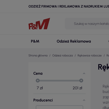
ODZIEŻ FIRMOWA I REKLAMOWA Z NADRUKIEM LU
P&M
Odzież Reklamowa
Strona główna
Odzież robocza
Rękawice robocze
R
Rę
Cena
Ręk
7
zł
201
zł
bud
zap
Producenci
wzm
dłu