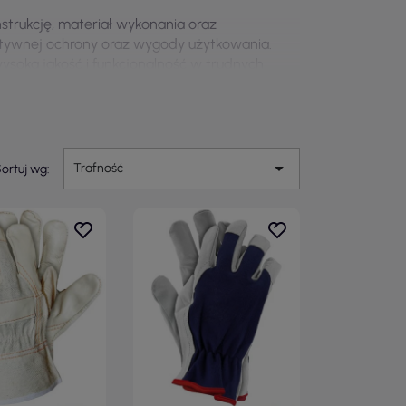
trukcję, materiał wykonania oraz
ktywnej ochrony oraz wygody użytkowania.
ysoką jakość i funkcjonalność w trudnych

Trafność
ortuj wg: