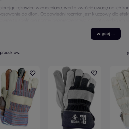
ierając rękawice wzmacniane, warto zwrócić uwagę na ich kons
asowanie do dłoni. Odpowiedni rozmiar jest kluczowy dla efe
awice te spełniają normy bezpieczeństwa, co potwierdza ich w
unkach pracy.
więcej ...
 produktów.
S