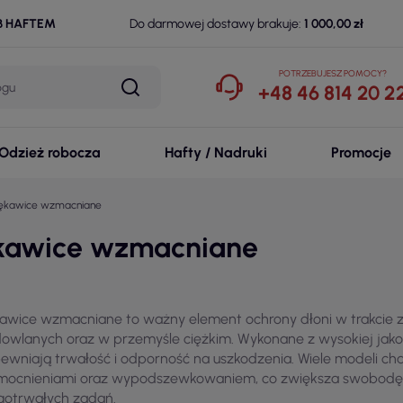
B HAFTEM
Do darmowej dostawy brakuje:
1 000,00 zł
POTRZEBUJESZ POMOCY?
+48 46 814 20 2
Odzież robocza
Hafty / Nadruki
Promocje
ękawice wzmacniane
kawice wzmacniane
awice wzmacniane to ważny element ochrony dłoni w trakcie 
owlanych oraz w przemyśle ciężkim. Wykonane z wysokiej jakośc
ewniają trwałość i odporność na uszkodzenia. Wiele modeli ch
ocnieniami oraz wypodszewkowaniem, co zwiększa swobodę 
gotrwałych zadań.