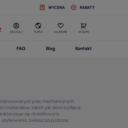
WYCENA
RABATY
2
ZALOGUJ
PL/PLN
ULUBIONE
KOSZYK
FAQ
Blog
Kontakt
zróżnicowanych prac mechanicznych,
i materiałów, takich jak skóra bydlęca,
arakteryzuje się dodatkowymi
użytkowania, zwłaszcza podczas