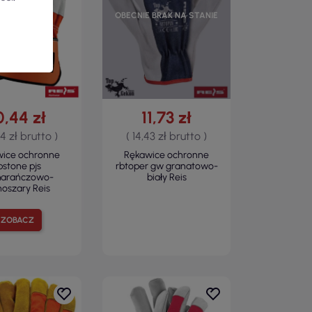
OBECNIE BRAK NA STANIE
0,44 zł
11,73 zł
84 zł brutto )
( 14,43 zł brutto )
wice ochronne
Rękawice ochronne
bstone pjs
rbtoper gw granatowo-
arańczowo-
biały Reis
noszary Reis
ZOBACZ