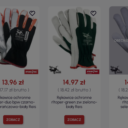
OBECNIE
13,96 zł
14,97 zł
1
 17,17 zł brutto )
( 18,42 zł brutto )
( 18,
kawice ochronne
Rękawice ochronne
Ręka
per-duo bpw czarno-
rltoper-green zw zielono-
rlt
rańczowo-biały Reis
biały Reis
sel
ZOBACZ
ZOBACZ