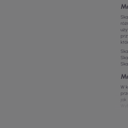
Mo
Ska
róż
uży
prz
któ
Ska
Ska
Ska
Mo
W k
prz
jak
Wyb
Ma
Ska