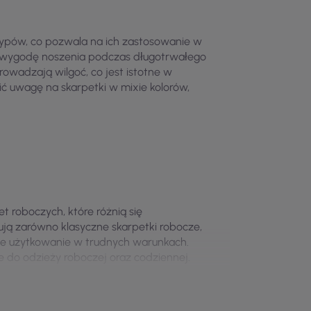
 typów, co pozwala na ich zastosowanie w
ą wygodę noszenia podczas długotrwałego
wadzają wilgoć, co jest istotne w
ć uwagę na skarpetki w mixie kolorów,
t roboczych, które różnią się
ją zarówno klasyczne skarpetki robocze,
e użytkowanie w trudnych warunkach.
 do odzieży roboczej oraz codziennej.
 ich wygoda i trwałość. Wśród najczęściej