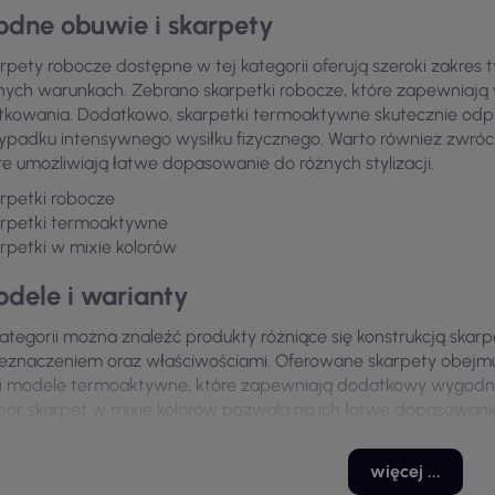
dne obuwie i skarpety
rpety robocze dostępne w tej kategorii oferują szeroki zakres
nych warunkach. Zebrano skarpetki robocze, które zapewniaj
tkowania. Dodatkowo, skarpetki termoaktywne skutecznie odpro
ypadku intensywnego wysiłku fizycznego. Warto również zwróci
re umożliwiają łatwe dopasowanie do różnych stylizacji.
rpetki robocze
rpetki termoaktywne
rpetki w mixie kolorów
dele i warianty
ategorii można znaleźć produkty różniące się konstrukcją skarpe
eznaczeniem oraz właściwościami. Oferowane skarpety obejmu
 i modele termoaktywne, które zapewniają dodatkowy wygodn
ór skarpet w mixie kolorów pozwala na ich łatwe dopasowanie
teriały i konstrukcja
więcej ...
rpety robocze wykonane są z różnych materiałów, co wpływa na