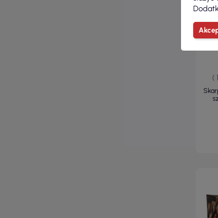
Dodatk
Akcep
(
Skar
s