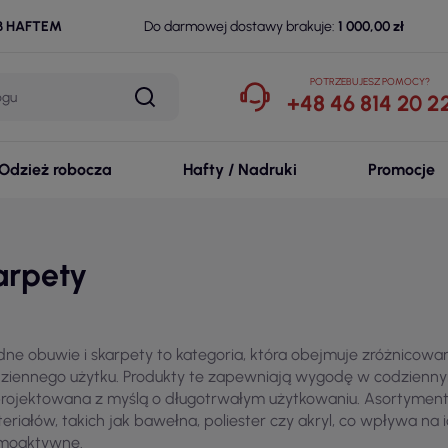
B HAFTEM
Do darmowej dostawy brakuje:
1 000,00 zł
POTRZEBUJESZ POMOCY?
+48 46 814 20 2
Odzież robocza
Hafty / Nadruki
Promocje
arpety
ne obuwie i skarpety to kategoria, która obejmuje zróżnicowan
ziennego użytku. Produkty te zapewniają wygodę w codziennym 
rojektowana z myślą o długotrwałym użytkowaniu. Asortyment
eriałów, takich jak bawełna, poliester czy akryl, co wpływa na 
moaktywne.