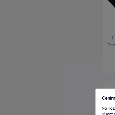
(
Skar
Cenim
Na nasz
służyć 