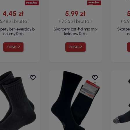
4,45 zł
5,99 zł
5
 5,48 zł brutto )
( 7,36 zł brutto )
( 6,
pety bst-everday b
Skarpety bst-hd mix mix
Skarpe
czarny Reis
kolorów Reis
c
ZOBACZ
ZOBACZ