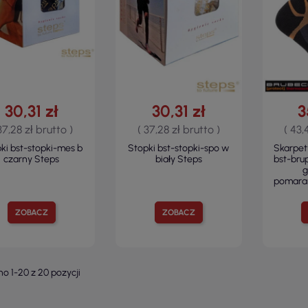
30,31 zł
30,31 zł
3
37,28 zł brutto )
( 37,28 zł brutto )
( 43,
ki bst-stopki-mes b
Stopki bst-stopki-spo w
Skarpe
czarny Steps
biały Steps
bst-bru
g
pomara
ZOBACZ
ZOBACZ
o 1-20 z 20 pozycji