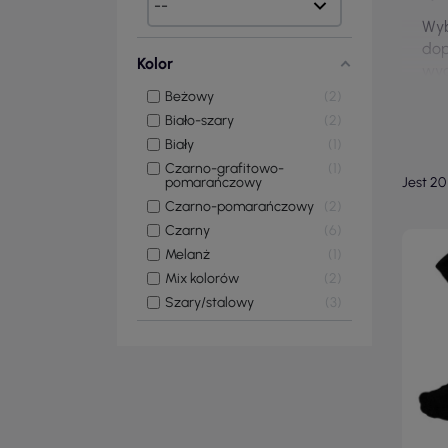
Wyb
dop
Kolor
wyg
cod
Beżowy
2
Biało-szary
2
Biały
1
Czarno-grafitowo-
1
pomarańczowy
Jest 20
Czarno-pomarańczowy
2
Czarny
6
Melanż
1
Mix kolorów
2
Szary/stalowy
3