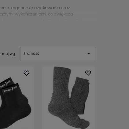
enie, ergonomię użytkowania oraz
ycznymi wykończeniami, co zwiększa
e dopasowanie do odzieży roboczej oraz
h.

Trafność
ortuj wg: