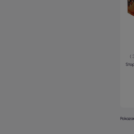
( 
Stop
Pokazan