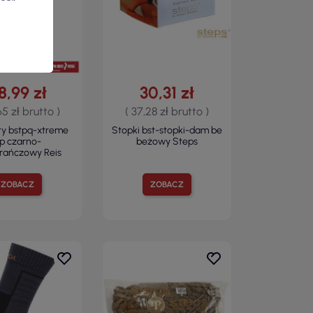
8,99 zł
30,31 zł
65 zł brutto )
( 37,28 zł brutto )
ty bstpq-xtreme
Stopki bst-stopki-dam be
p czarno-
beżowy Steps
ańczowy Reis
ZOBACZ
ZOBACZ