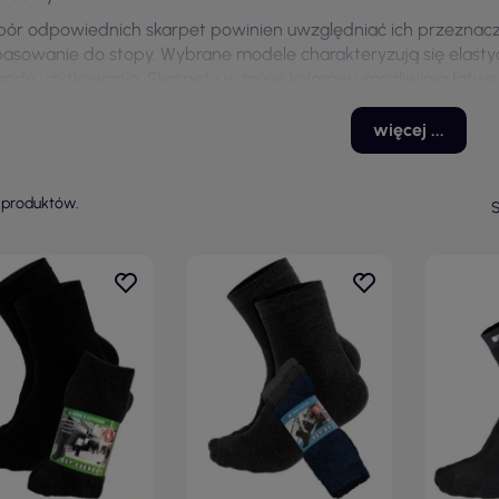
ór odpowiednich skarpet powinien uwzględniać ich przeznacz
asowanie do stopy. Wybrane modele charakteryzują się elast
odę użytkowania. Skarpety w mixie kolorów umożliwiają łatw
ziennej, co czyni je praktycznym wyborem w różnych sytuacjac
więcej ...
 produktów.
S