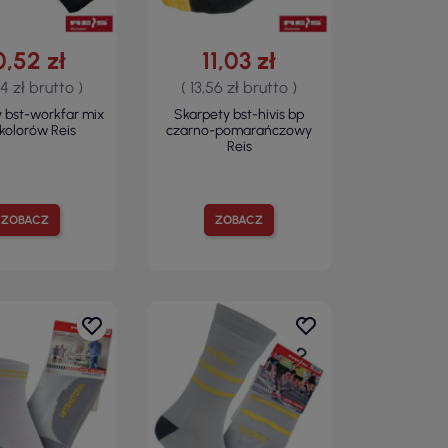
0,52 zł
11,03 zł
94 zł brutto )
( 13,56 zł brutto )
 bst-workfar mix
Skarpety bst-hivis bp
kolorów Reis
czarno-pomarańczowy
Reis
ZOBACZ
ZOBACZ