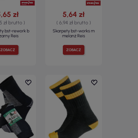
,65 zł
5,64 zł
95 zł brutto )
( 6,94 zł brutto )
ty bst-rework b
Skarpety bst-works m
zarny Reis
melanż Reis
ZOBACZ
ZOBACZ