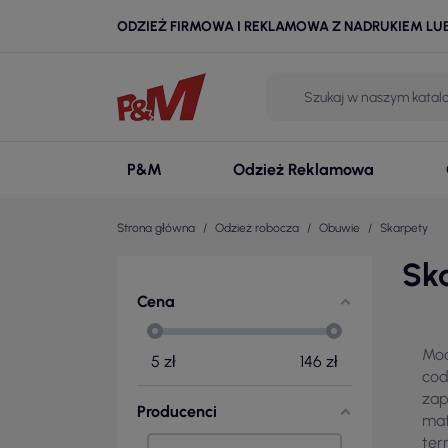
ODZIEŻ FIRMOWA I REKLAMOWA Z NADRUKIEM LU
P&M
Odzież Reklamowa
Strona główna
Odzież robocza
Obuwie
Skarpety
Sk
Cena
Mod
5
zł
146
zł
cod
zap
Producenci
mat
ter