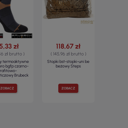
5,33 zł
118,67 zł
46 zł brutto )
( 145,96 zł brutto )
ty termoaktywne
Stopki bst-stopki-uni be
pro bgfp czarno-
beżowy Steps
rafitowo-
ńczowy Brubeck
ZOBACZ
ZOBACZ