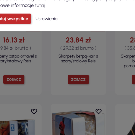
owe informacje
tutaj
tuj wszystkie
Ustawienia
16,13 zł
23,84 zł
2
 19,84 zł brutto )
( 29,32 zł brutto )
( 35,
pety bstpq-xtravel s
Skarpety bstpq-xair s
Skarpe
zary/stalowy Reis
szary/stalowy Reis
b
pomar
ZOBACZ
ZOBACZ