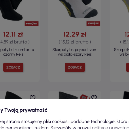
12,11 zł
12,29 zł
1
 14,89 zł brutto )
( 15,12 zł brutto )
( 15,
pety bst-comfort b
Skarpety bstpq-xactivem
Skarpet
czarny Reis
ws biało-szary Reis
ws bi
ZOBACZ
ZOBACZ
y Twoją prywatność
ej stronie stosujemy pliki cookies i podobne technologie, któr
do personalizacji reklam. Szczegóły w naszej
polityce prywatno