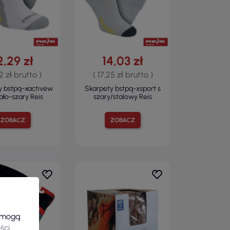
2,29 zł
14,03 zł
12 zł brutto )
( 17,25 zł brutto )
y bstpq-xactivew
Skarpety bstpq-xsport s
ało-szary Reis
szary/stalowy Reis
ZOBACZ
ZOBACZ
e mogą
ści
.