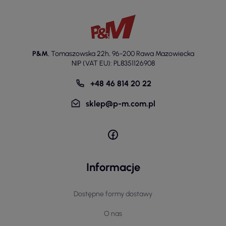
P&M
,
Tomaszowska 22h
,
96-200 Rawa Mazowiecka
NIP (VAT EU): PL8351126908
+48 46 814 20 22
sklep@p-m.com.pl
Informacje
Dostępne formy dostawy
O nas