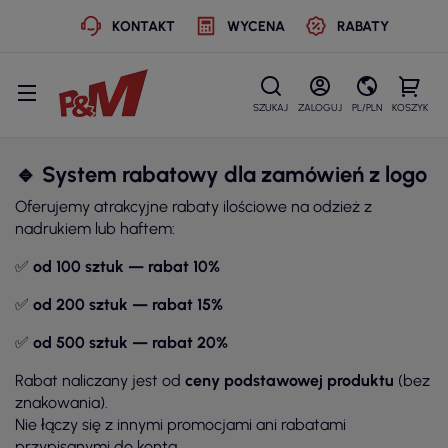
KONTAKT
WYCENA
RABATY
SZUKAJ
ZALOGUJ
PL/PLN
KOSZYK
🔹
System rabatowy dla zamówień z logo
Oferujemy atrakcyjne rabaty ilościowe na odzież z
nadrukiem lub haftem:
✅
od 100 sztuk — rabat 10%
✅
od 200 sztuk — rabat 15%
✅
od 500 sztuk — rabat 20%
Rabat naliczany jest od
ceny podstawowej produktu
(bez
znakowania).
Nie łączy się z innymi promocjami ani rabatami
przypisanymi do konta.