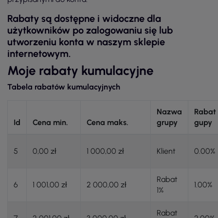
Rabaty są dostępne i widoczne dla
użytkowników po zalogowaniu się lub
utworzeniu konta w naszym sklepie
internetowym.
Moje rabaty kumulacyjne
Tabela rabatów kumulacyjnych
Nazwa
Rabat
Id
Cena min.
Cena maks.
grupy
gupy
5
0,00 zł
1 000,00 zł
Klient
0.00%
Rabat
6
1 001,00 zł
2 000,00 zł
1.00%
1%
Rabat