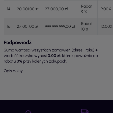
Rabat
14
20 001,00 zł
27 000,00 zł
9.00%
9 %
Rabat
16
27 001,00 zł
999 999 999,00 zł
10.00%
10 %
Podpowiedź:
Suma wartości wszystkich zamówień (okres 1 roku) +
wartość koszyka wynosi
0,00 zł
, która upoważnia do
rabatu
0%
przy kolenych zakupach.
Opis dolny