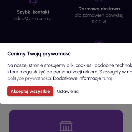
Darmowa dostawa
Szybki kontakt
dla zamówień powyżej
sklep@p-m.com.pl
1000 zł
Cenimy Twoją prywatność
Wycena Haftów /
Gwarancja zwrotu
Nadruków
do 14 dni od zamówienia
Na naszej stronie stosujemy pliki cookies i podobne technol
Wypełnij formularz
które mogą służyć do personalizacji reklam. Szczegóły w na
polityce prywatności
. Dodatkowe informacje
tutaj
Akceptuj wszystkie
Ustawienia