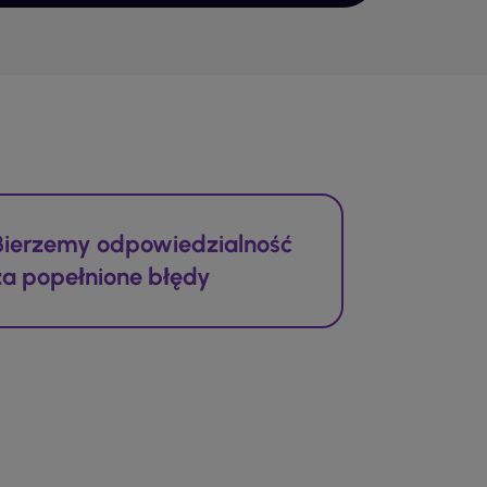
do sylwetki. Elastyczne wykończenie pasa
dopasowanie do ciała. Dodatkowo, niektóre
zmysłowego charakteru.
teriałów oraz bezpieczeństwa użytkowania.
ukty są wykonane z materiałów
ty, które gwarantują, że nie zawierają
żliwą skórą.
Bierzemy odpowiedzialność
za popełnione błędy
nia w domu, zapewniając wygodne
relaksu po długim dniu, kiedy to można
e na leniwe poranki, kiedy nie ma
tylów i krojów, piżamy można nosić nie
wy czy czytanie książki. Wiele modeli jest
domową.