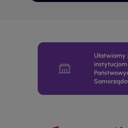
ele
ora
piż
N
Piż
War
bez
Ułatwiamy 
szk
instytucjom
Za
Państwowy
Piż
Samorząd
uży
cie
pot
tyl
na 
Do