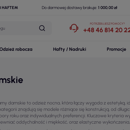
B HAFTEM
Do darmowej dostawy brakuje:
1 000,00 zł
POTRZEBUJESZ POMOCY?
+48 46 814 20 2
Odzież robocza
Hafty / Nadruki
Promocje
mskie
amy damskie to odzież nocna, która łączy wygoda z estetyką, 
 kategorii znajdują się modele różniące się konstrukcją, od dłu
pory roku oraz indywidualnych preferencji. Kluczowe kryteria w
ewniać oddychalność i miękkość, oraz elastyczne wykończenia,