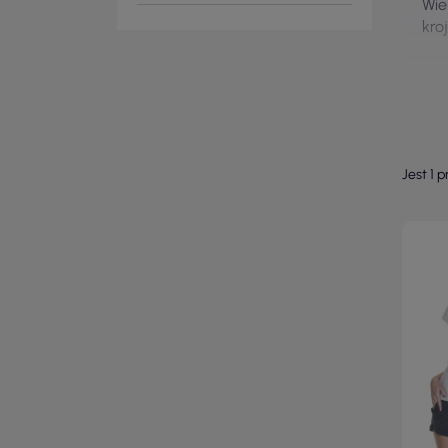
Wie
kro
Jest 1 p