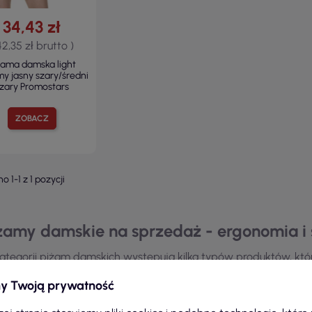
34,43 zł
42,35 zł brutto )
żama damska light
y jasny szary/średni
zary Promostars
ZOBACZ
o 1-1 z 1 pozycji
żamy damskie na sprzedaż - ergonomia i 
ategorii piżam damskich występują kilka typów produktów, któr
rowane piżamy charakteryzują się różnymi stylami, od klasyc
y Twoją prywatność
asowanie do indywidualnych preferencji. Wśród dostępnych w
gie, jak i krótkie, co sprawia, że można je nosić przez cały r