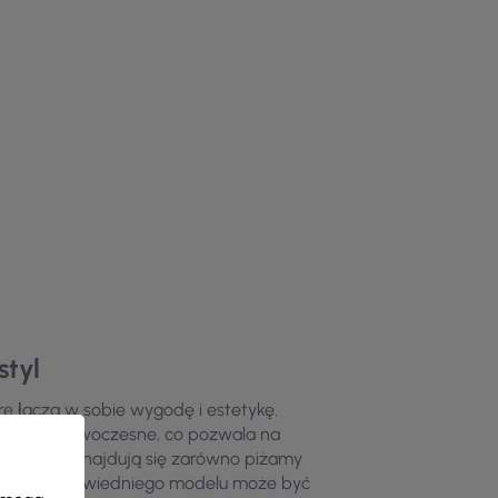
styl
e łączą w sobie wygodę i estetykę.
znych po nowoczesne, co pozwala na
ariantów znajdują się zarówno piżamy
ok. Wybór odpowiedniego modelu może być