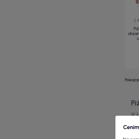
( 
Pi
dream
s
Pokazan
Pi
W k
Ofe
Cenim
dop
dłu