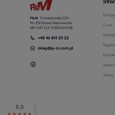
Info
Wyb
uży
fun
Dostęp
P&M
,
Tomaszowska 22h
,
dop
96-200 Rawa Mazowiecka
pre
O nas
NIP (VAT EU): PL8351126908
Pi
Polityk
+48 46 814 20 22
Aby
Regula
sklep@p-m.com.pl
piż
Kontak
zac
na 
Mapa s
się
szc
Sklepy
co 
ich
prz
5.0
star
star
star
star
star