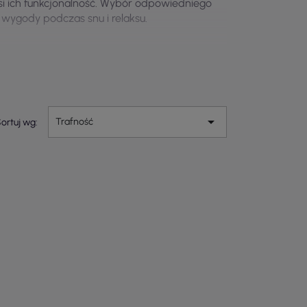
si ich funkcjonalność. Wybór odpowiedniego
 wygody podczas snu i relaksu.

Trafność
ortuj wg: