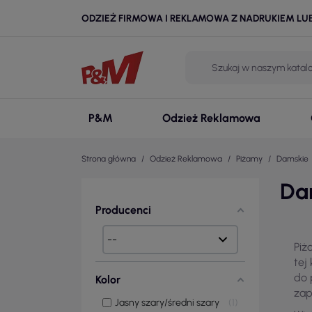
ODZIEŻ FIRMOWA I REKLAMOWA Z NADRUKIEM LU
P&M
Odzież Reklamowa
Strona główna
Odzież Reklamowa
Piżamy
Damskie
Da
Producenci
Piż
tej
do 
Kolor
zap
Jasny szary/średni szary
1