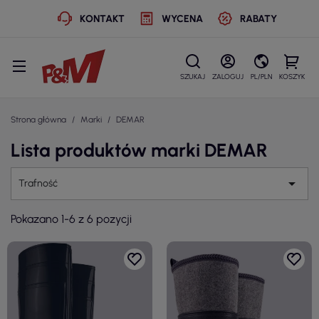
KONTAKT
WYCENA
RABATY
SZUKAJ
ZALOGUJ
PL/PLN
KOSZYK
Strona główna
Marki
DEMAR
Lista produktów marki DEMAR

Trafność
Pokazano 1-6 z 6 pozycji