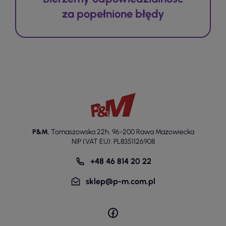
za popełnione błędy
P&M
,
Tomaszowska 22h
,
96-200 Rawa Mazowiecka
NIP (VAT EU): PL8351126908
+48 46 814 20 22
sklep@p-m.com.pl