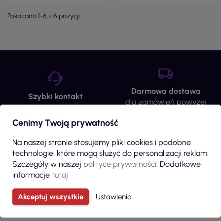
Pokazano 1-6 z 6 pozycji
Darmowa dostawa
Szybki kontakt
dla zamówień powyżej
sklep@p-m.com.pl
1000 zł
Cenimy Twoją prywatność
Na naszej stronie stosujemy pliki cookies i podobne
technologie, które mogą służyć do personalizacji reklam.
Szczegóły w naszej
polityce prywatności
. Dodatkowe
Wycena Haftów /
Gwarancja zwrotu
informacje
tutaj
Nadruków
do 14 dni od zamówienia
Wypełnij formularz
Akceptuj wszystkie
Ustawienia