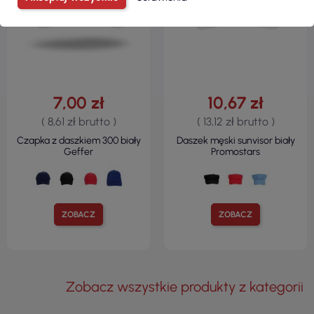
7,00 zł
10,67 zł
( 8,61 zł brutto )
( 13,12 zł brutto )
Czapka z daszkiem 300 biały
Daszek męski sunvisor biały
Geffer
Promostars
ZOBACZ
ZOBACZ
Zobacz wszystkie produkty z kategorii