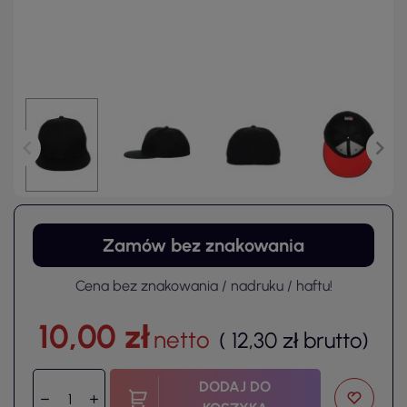
Zamów bez znakowania
Cena bez znakowania / nadruku / haftu!
10,00 zł
netto
(
12,30 zł
brutto
)
DODAJ DO