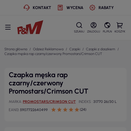
KONTAKT
WYCENA
RABATY
SZUKAJ
ZALOGUJ
PL/PLN
KOSZYK
Strona główna
Odzież Reklamowa
Czapki
Czapki z daszkiem
Czapka męska rap czarny/czerwony Promostars/Crimson CUT
Czapka męska rap
czarny/czerwony
Promostars/Crimson CUT
MARKA
PROMOSTARS/CRIMSON CUT
INDEKS
31770 26/30 L
(24)
EAN13
5907722640499