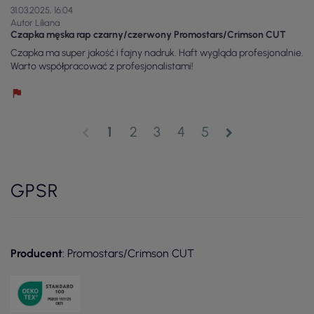
31.03.2025, 16:04
Autor Liliana
Czapka męska rap czarny/czerwony Promostars/Crimson CUT
Czapka ma super jakość i fajny nadruk. Haft wygląda profesjonalnie.
Warto współpracować z profesjonalistami!
1
2
3
4
5
chevron_left
chevron_right
GPSR
Producent
: Promostars/Crimson CUT