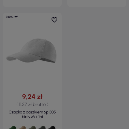
340 G/M²
9,24 zł
( 11,37 zł brutto )
Czapka z daszkiem 6p 305
biały Malfini