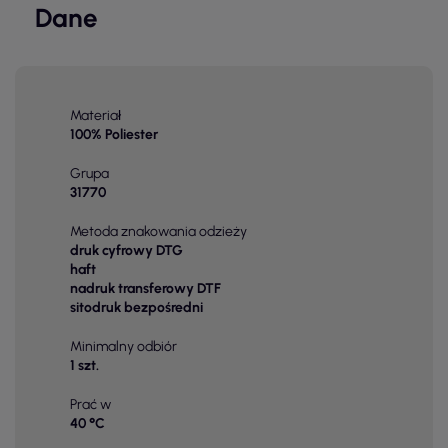
Dane
Materiał
100% Poliester
Grupa
31770
Metoda znakowania odzieży
druk cyfrowy DTG
haft
nadruk transferowy DTF
sitodruk bezpośredni
Minimalny odbiór
1 szt.
Prać w
40 °C