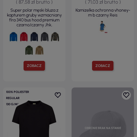
( 87,58 zł brutto )
( 71,03 zł brutto )
Super polar męski bluza z
Kamizelka ochronna vhoney-
kapturem gruby wzmacniany
m b czarny Reis
flra 340 bus hood premium
czarno/czarny Jhk,
ZOBACZ
ZOBACZ
100% POLIESTER
REGULAR
130 G/M²
OBECNIE BRAK NA STANIE