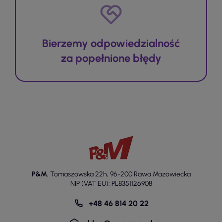
Bierzemy odpowiedzialność
za popełnione błędy
P&M
,
Tomaszowska 22h
,
96-200 Rawa Mazowiecka
NIP (VAT EU): PL8351126908
+48 46 814 20 22