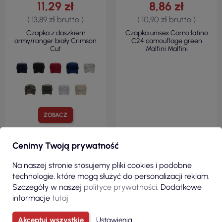
11,29 zł
8,86 zł
( 13,89 zł brutto )
( 10,90 zł brutto )
Czapka z daszkiem
Czapka unisex Camo latino
army/ranger biały Crimson
C24 camouflage green
Cut
Malfini Malfini
ZOBACZ
Cenimy Twoją prywatność
Na naszej stronie stosujemy pliki cookies i podobne
technologie, które mogą służyć do personalizacji reklam.
Szczegóły w naszej
polityce prywatności
. Dodatkowe
informacje
tutaj
Akceptuj wszystkie
Ustawienia