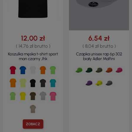
12,00 zł
6,54 zł
( 14,76 zł brutto )
( 8,04 zł brutto )
Koszulka męska t-shirt sport
Czapka unisex rap 6p 302
man czarny Jhk
biały Adler Malfini
ZOBACZ