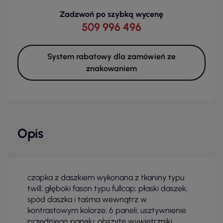
Zadzwoń po szybką wycenę
509 996 496
System rabatowy dla zamówień ze
znakowaniem
Opis
czapka z daszkiem wykonana z tkaniny typu
twill; głęboki fason typu fullcap; płaski daszek;
spód daszka i taśma wewnątrz w
kontrastowym kolorze; 6 paneli; usztywnienie
przedniego panelu; obszyte wywietrzniki