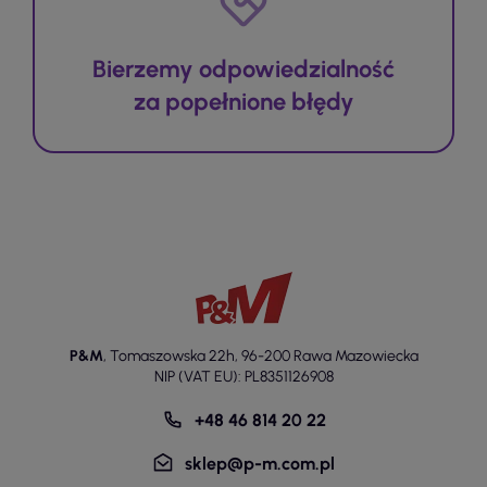
Bierzemy odpowiedzialność
za popełnione błędy
P&M
,
Tomaszowska 22h
,
96-200 Rawa Mazowiecka
NIP (VAT EU): PL8351126908
+48 46 814 20 22
sklep@p-m.com.pl