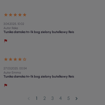
3.04.2025, 10:02
Autor Réka
Tunika damska tn-1k bog zielony butelkowy Reis
27.03.2025, 00:54
Autor Emma
Tunika damska tn-1k bog zielony butelkowy Reis
1
2
3
4
5
chevron_left
chevron_right