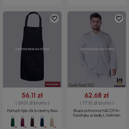
OBECNIE BRAK NA STANIE
OBECNIE BRAK NA STANIE
56,11 zł
62,68 zł
( 69,01 zł brutto )
( 77,10 zł brutto )
Fartuch fpb-2k b czarny Reis
Bluza ochronna HACCP lh-
food+jbu w biały L.hollman