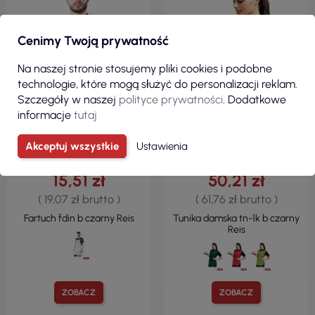
Cenimy Twoją prywatność
Na naszej stronie stosujemy pliki cookies i podobne
technologie, które mogą służyć do personalizacji reklam.
Szczegóły w naszej
polityce prywatności
. Dodatkowe
informacje
tutaj
Akceptuj wszystkie
Ustawienia
15,51 zł
50,21 zł
( 19,07 zł brutto )
( 61,76 zł brutto )
Fartuch fdin b czarny Reis
Tunika damska tn-1k b czarny
Reis
ZOBACZ
ZOBACZ