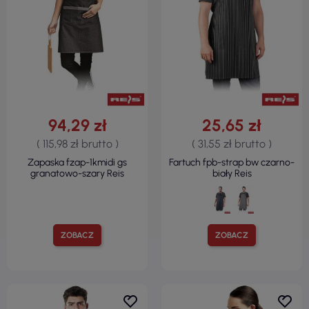
94,29 zł
25,65 zł
( 115,98 zł brutto )
( 31,55 zł brutto )
Zapaska fzap-1kmidi gs
Fartuch fpb-strap bw czarno-
granatowo-szary Reis
biały Reis
ZOBACZ
ZOBACZ