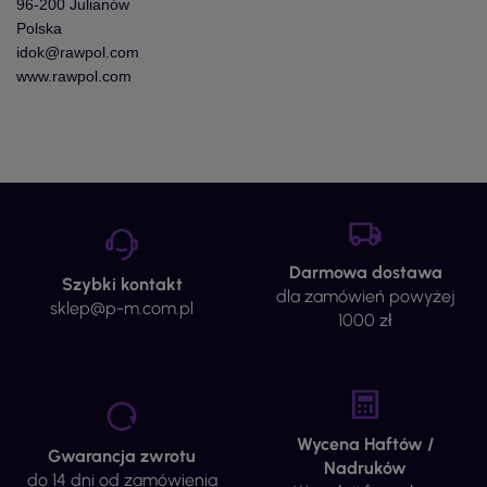
96-200 Julianów
Polska
idok@rawpol.com
www.rawpol.com
Darmowa dostawa
Szybki kontakt
dla zamówień powyżej
sklep@p-m.com.pl
1000 zł
Wycena Haftów /
Gwarancja zwrotu
Nadruków
do 14 dni od zamówienia