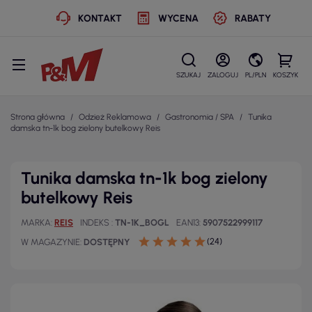
KONTAKT
WYCENA
RABATY
SZUKAJ
ZALOGUJ
PL/PLN
KOSZYK
Strona główna
Odzież Reklamowa
Gastronomia / SPA
Tunika
damska tn-1k bog zielony butelkowy Reis
Tunika damska tn-1k bog zielony
butelkowy Reis
MARKA
REIS
INDEKS
TN-1K_BOGL
EAN13
5907522999117
(24)
W MAGAZYNIE
DOSTĘPNY