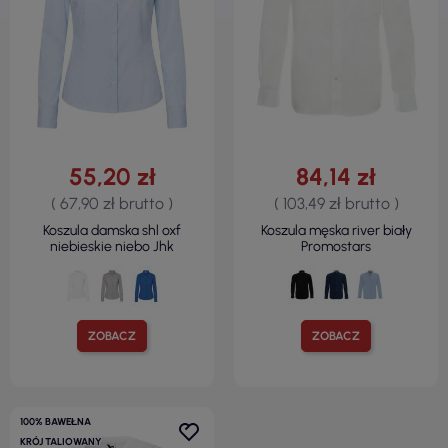
55,20 zł
84,14 zł
( 67,90 zł brutto )
( 103,49 zł brutto )
Koszula damska shl oxf
Koszula męska river biały
niebieskie niebo Jhk
Promostars
ZOBACZ
ZOBACZ
100% BAWEŁNA
KRÓJ TALIOWANY