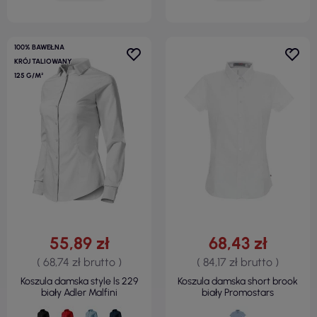
100% BAWEŁNA
KRÓJ TALIOWANY
125 G/M²
55,89 zł
68,43 zł
( 68,74 zł brutto )
( 84,17 zł brutto )
Koszula damska style ls 229
Koszula damska short brook
biały Adler Malfini
biały Promostars