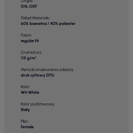
Grupa
SHL OXF
Skład Materiału
60% bawełna / 40% poliester
Fason
regular fit
Gramatura
115 g/m²
Metoda znakowania odzieży
druk cyfrowy DTG
Kolor
WH White
Kolor podstawowy
Biały
Płeć
female