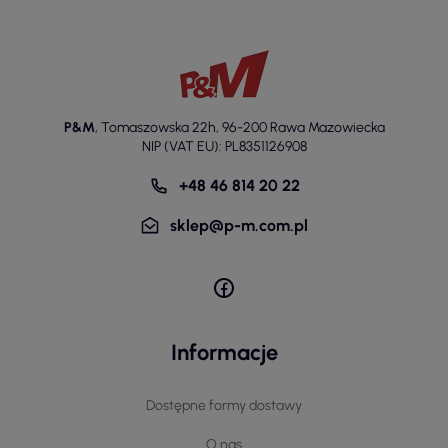
P&M
,
Tomaszowska 22h
,
96-200 Rawa Mazowiecka
NIP (VAT EU): PL8351126908
+48 46 814 20 22
sklep@p-m.com.pl
Informacje
Dostępne formy dostawy
O nas