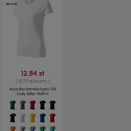
160 G/M²
12,84 zł
( 15,79 zł brutto )
Koszulka damska basic 134
biały Adler Malfini