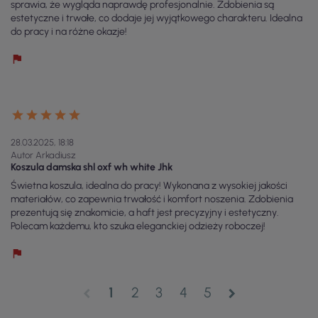
sprawia, że wygląda naprawdę profesjonalnie. Zdobienia są
estetyczne i trwałe, co dodaje jej wyjątkowego charakteru. Idealna
do pracy i na różne okazje!
28.03.2025, 18:18
Autor Arkadiusz
Koszula damska shl oxf wh white Jhk
Świetna koszula, idealna do pracy! Wykonana z wysokiej jakości
materiałów, co zapewnia trwałość i komfort noszenia. Zdobienia
prezentują się znakomicie, a haft jest precyzyjny i estetyczny.
Polecam każdemu, kto szuka eleganckiej odzieży roboczej!
1
2
3
4
5
chevron_left
chevron_right