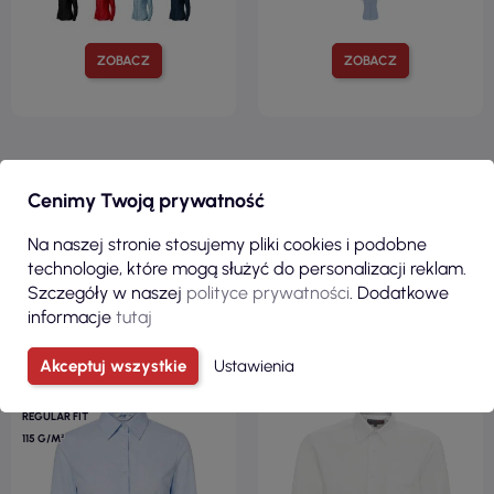
ZOBACZ
ZOBACZ
Zobacz wszystkie produkty z kategorii
Cenimy Twoją prywatność
KLIENCI, KTÓRZY ZAKUPILI TEN
Na naszej stronie stosujemy pliki cookies i podobne
technologie, które mogą służyć do personalizacji reklam.
PRODUKT, KUPILI RÓWNIEŻ:
Szczegóły w naszej
polityce prywatności
. Dodatkowe
informacje
tutaj
Akceptuj wszystkie
Ustawienia
60% BAWEŁNA /
40% POLIESTER
REGULAR FIT
115 G/M²