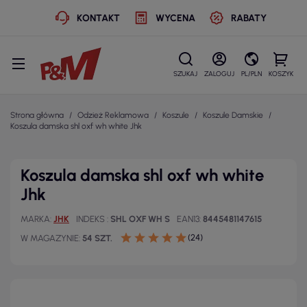
KONTAKT
WYCENA
RABATY
SZUKAJ
ZALOGUJ
PL/PLN
KOSZYK
Strona główna
Odzież Reklamowa
Koszule
Koszule Damskie
Koszula damska shl oxf wh white Jhk
Koszula damska shl oxf wh white
Jhk
MARKA
JHK
INDEKS
SHL OXF WH S
EAN13
8445481147615
(24)
W MAGAZYNIE
54 SZT.