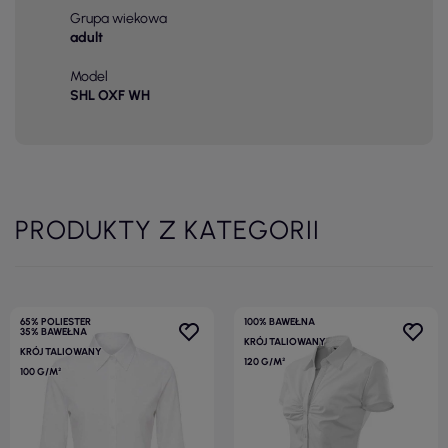
Grupa wiekowa
adult
Model
SHL OXF WH
PRODUKTY Z KATEGORII
65% POLIESTER
100% BAWEŁNA
35% BAWEŁNA
KRÓJ TALIOWANY
KRÓJ TALIOWANY
120 G/M²
100 G/M²