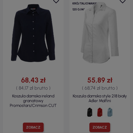
KRÓJ TALIOWANY
125 G/M²
68,43 zł
55,89 zł
( 84,17 zł brutto )
( 68,74 zł brutto )
Koszula damska ireland
Koszula damska style 218 biały
granatowy
Adler Malfini
Promostars/Crimson CUT
ZOBACZ
ZOBACZ