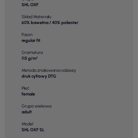
SHL OXF
Skład Materiału
60% bawełna / 40% poliester
Fason
regular fit
Gramatura
115 g/m²
Metoda znakowania odzieży
druk cyfrowy DTG
Płeć
female
Grupa wiekowa
adult
Model
SHL OXF SL