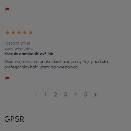
1.04.2025, 07:43
Autor Władysław
Koszula damska shl oxf Jhk
Świetna jakość materiału, idealna do pracy. Fajny nadruk i
profesjonalny haft. Warto zainwestować!
1
2
3
4
5
chevron_left
chevron_right
GPSR