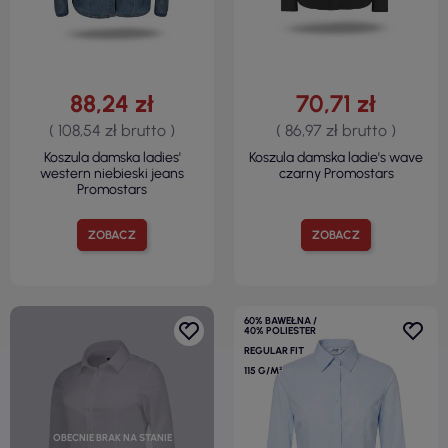
88,24 zł
70,71 zł
( 108,54 zł brutto )
( 86,97 zł brutto )
Koszula damska ladies'
Koszula damska ladie's wave
western niebieski jeans
czarny Promostars
Promostars
ZOBACZ
ZOBACZ
60% BAWEŁNA /
40% POLIESTER
REGULAR FIT
115 G/M²
OBECNIE BRAK NA STANIE