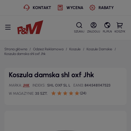
KONTAKT
WYCENA
RABATY
SZUKAJ
ZALOGUJ
PL/PLN
KOSZYK
Strona główna
Odzież Reklamowa
Koszule
Koszule Damskie
Koszula damska shl oxf Jhk
Koszula damska shl oxf Jhk
MARKA
JHK
INDEKS
SHL OXF SL L
EAN13
8445481147523
(24)
W MAGAZYNIE
35 SZT.