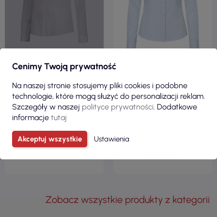
Cenimy Twoją prywatność
187,00 zł
55,20 zł
( 230,01 zł brutto )
( 67,90 zł brutto )
Na naszej stronie stosujemy pliki cookies i podobne
technologie, które mogą służyć do personalizacji reklam.
Koszula damska fitted stretch
Koszula damska shl oxf
blouse t24 biały Adler Tricorp
niebieskie niebo Jhk
Szczegóły w naszej
polityce prywatności
. Dodatkowe
informacje
tutaj
Akceptuj wszystkie
Ustawienia
ZOBACZ
Zobacz wszystkie produkty z kategorii