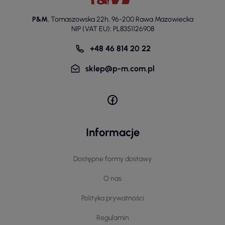
P&M
,
Tomaszowska 22h
,
96-200 Rawa Mazowiecka
NIP (VAT EU): PL8351126908
+48 46 814 20 22
sklep@p-m.com.pl
Informacje
Dostępne formy dostawy
O nas
Polityka prywatności
Regulamin