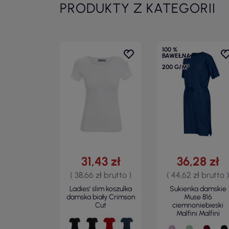
PRODUKTY Z KATEGORII
100 %
BAWEŁNA
200 G/M²
31,43 zł
36,28 zł
( 38,66 zł brutto )
( 44,62 zł brutto )
Ladies' slim koszulka
Sukienka damskie
damska biały Crimson
Muse 816
Cut
ciemnoniebieski
Malfini Malfini