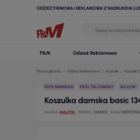
ODZIEŻ FIRMOWA I REKLAMOWA Z NADRUKIEM LU
P&M
Odzież Reklamowa
Strona główna
Odzież Reklamowa
Koszulki
Koszulki
100% BAWEŁNA
KRÓJ TALIOWANY
160 G/M²
Koszulka damska basic 134
MARKA
MALFINI
INDEKS
1346913
EAN13
85917292