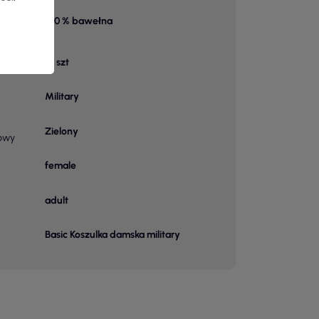
100 % bawełna
 1
10 szt
u
Military
Zielony
owy
female
adult
Basic Koszulka damska military