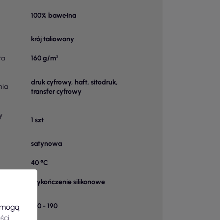
100% bawełna
krój taliowany
ra
160 g/m²
druk cyfrowy, haft, sitodruk,
nia
transfer cyfrowy
y
1 szt
satynowa
40 °C
wykończenie silikonowe
k w
150 - 190
e mogą
ści
.