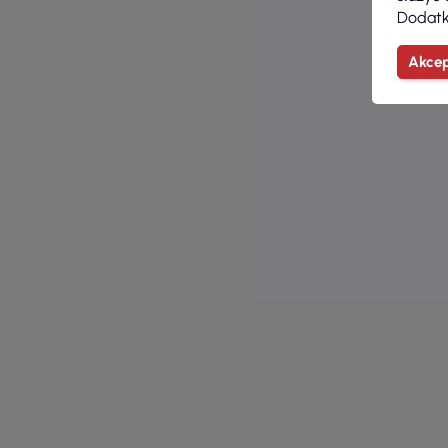
Dodatk
Akcep