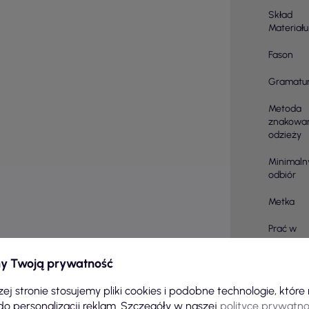
Skład
Materiału
Fason
Gramatu
Metoda
znakowa
odzieży
Minimaln
odbiór
Metka
Prać w
Zabiegi
y Twoją prywatność
Ilość sztu
ej stronie stosujemy pliki cookies i podobne technologie, któr
kartonie
do personalizacji reklam. Szczegóły w naszej
polityce prywatno