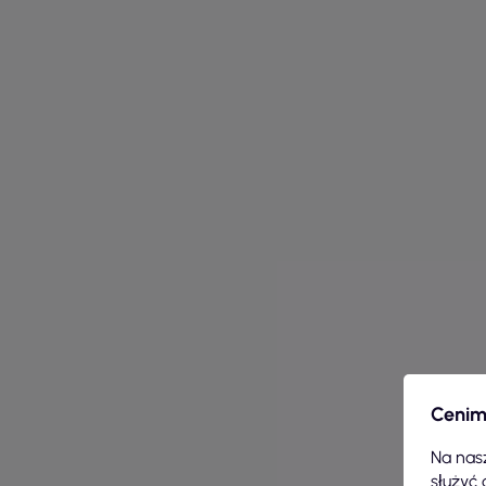
Cenim
Na nasz
służyć 