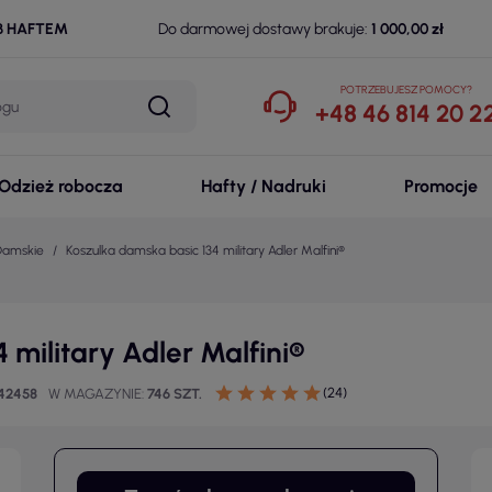
B HAFTEM
Do darmowej dostawy brakuje:
1 000,00 zł
POTRZEBUJESZ POMOCY?
+48 46 814 20 2
Odzież robocza
Hafty / Nadruki
Promocje
 Damskie
Koszulka damska basic 134 military Adler Malfini®
 military Adler Malfini®
(24)
42458
W MAGAZYNIE
746 SZT.