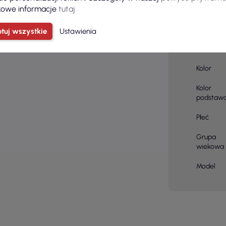
owe informacje
tutaj
Skład
materiału
tuj wszystkie
Ustawienia
Szt. w
woreczk
Kolor
Kolor
podstaw
Płeć
Grupa
wiekowa
Model