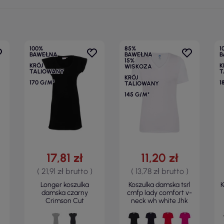
100%
85%
1
BAWEŁNA
BAWEŁNA
B
15%
KRÓJ
K
WISKOZA
TALIOWANY
T
KRÓJ
170 G/M²
1
TALIOWANY
145 G/M²
17,81 zł
11,20 zł
( 21,91 zł brutto )
( 13,78 zł brutto )
Longer koszulka
Koszulka damska tsrl
K
damska czarny
cmfp lady comfort v-
Crimson Cut
neck wh white Jhk