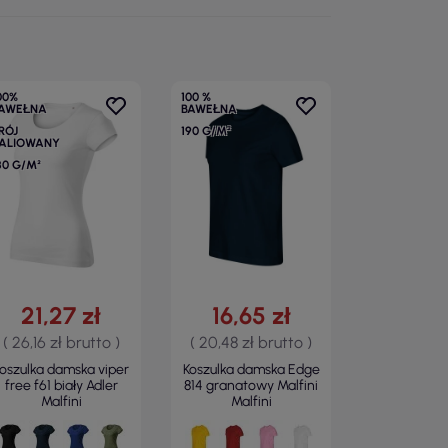
00%
100 %
AWEŁNA
BAWEŁNA
RÓJ
190 G/M²
ALIOWANY
80 G/M²
21,27 zł
16,65 zł
( 26,16 zł brutto )
( 20,48 zł brutto )
oszulka damska viper
Koszulka damska Edge
free f61 biały Adler
814 granatowy Malfini
Malfini
Malfini