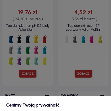
19,76 zł
4,52 zł
( 24,30 zł brutto )
( 5,56 zł brutto )
Top damski triumph 136 biały
Top damski racer 167
Adler Malfini
czerwony Adler Malfini
ZOBACZ
ZOBACZ
180 G/M²
100% BAWEŁNA
SLIM FIT
Cenimy Twoją prywatność
190 G/M²