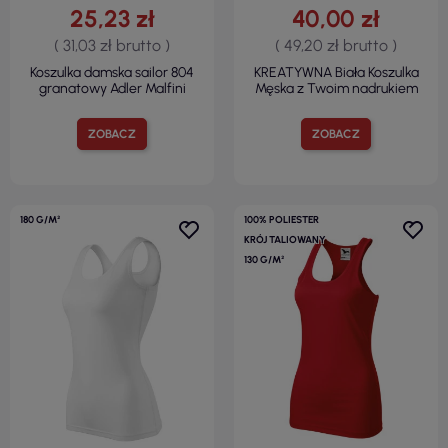
25,23 zł
40,00 zł
( 31,03 zł brutto )
( 49,20 zł brutto )
Koszulka damska sailor 804
KREATYWNA Biała Koszulka
granatowy Adler Malfini
Męska z Twoim nadrukiem
ZOBACZ
ZOBACZ
180 G/M²
100% POLIESTER
KRÓJ TALIOWANY
130 G/M²