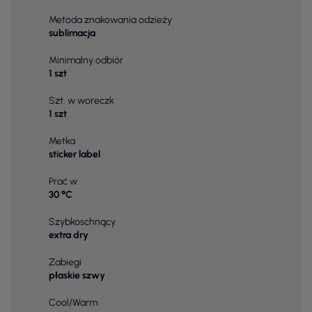
Metoda znakowania odzieży
sublimacja
Minimalny odbiór
1 szt
Szt. w woreczk
1 szt
Metka
sticker label
Prać w
30 °C
Szybkoschnący
extra dry
Zabiegi
płaskie szwy
Cool/Warm