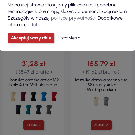
Na naszej stronie stosujemy pliki cookies i podobne
technologie, które mogą służyć do personalizacji reklam.
Szczegóły w naszej
polityce prywatności
. Dodatkowe
informacje
tutaj
Akceptuj wszystkie
Ustawienia
31,28 zł
155,79 zł
( 38,47 zł brutto )
( 191,62 zł brutto )
Koszulka damska action 152
Koszulka damska merino rise
biały Adler Malfinipremium
158 czarny Adler
Malfinipremium
ZOBACZ
ZOBACZ