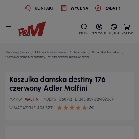
KONTAKT
WYCENA
RABATY
SZUKAJ
ZALOGUJ
PL/PLN
KOSZYK
Strona główna
Odzież Reklamowa
Koszulki
Koszulki Damskie
Koszulka damska destiny 176 czerwony Adler Malfini
Koszulka damska destiny 176
czerwony Adler Malfini
MARKA
MALFINI
INDEKS
1760712
EAN13
8591729189067
(24)
W MAGAZYNIE
403 SZT.