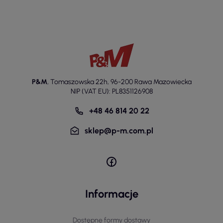
P&M
,
Tomaszowska 22h
,
96-200 Rawa Mazowiecka
NIP (VAT EU): PL8351126908
+48 46 814 20 22
sklep@p-m.com.pl
Informacje
Dostępne formy dostawy