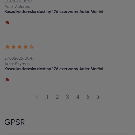
3.04.2025, 00:53
Autor Antonina
Koszulka damska destiny 176 czerwony Adler Malfini
27.03.2025, 00:47
Autor Szymon
Koszulka damska destiny 176 czerwony Adler Malfini
1
2
3
4
5
chevron_left
chevron_right
GPSR