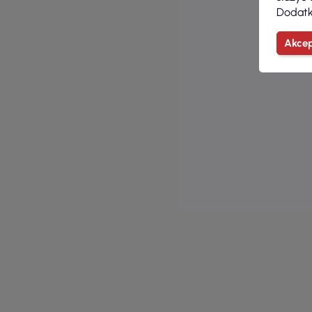
Dodatk
Akcep