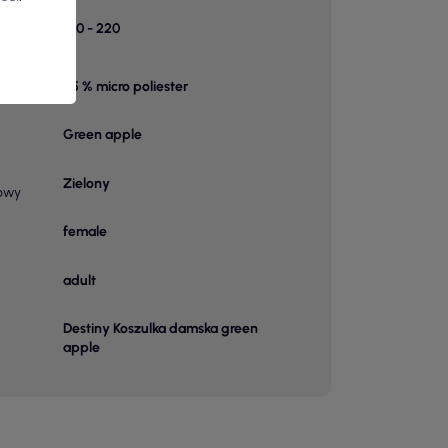
k w
150 - 220
95 % micro poliester
 1
Green apple
Zielony
owy
female
adult
Destiny Koszulka damska green
apple