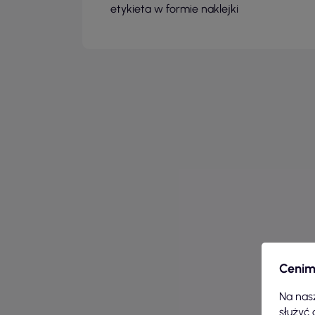
etykieta w formie naklejki
Cenim
Na nasz
służyć 