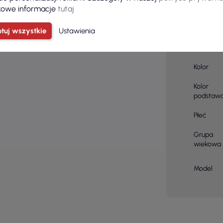
owe informacje
tutaj
Ilość sztu
kartonie
tuj wszystkie
Ustawienia
Skład
materiału
Kolor
Kolor
podstaw
Płeć
Grupa
wiekowa
Model