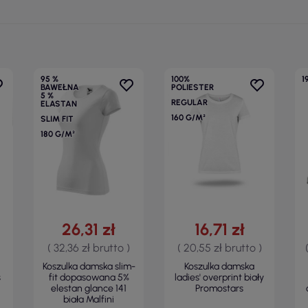
95 %
100%
1
BAWEŁNA
POLIESTER
5 %
REGULAR
ELASTAN
160 G/M²
SLIM FIT
180 G/M²
26,31 zł
16,71 zł
( 32,36 zł brutto )
( 20,55 zł brutto )
Koszulka damska slim-
Koszulka damska
s
fit dopasowana 5%
ladies' overprint biały
elestan glance 141
Promostars
biała Malfini