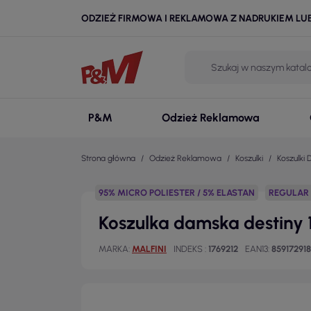
ODZIEŻ FIRMOWA I REKLAMOWA Z NADRUKIEM LU
P&M
Odzież Reklamowa
Strona główna
Odzież Reklamowa
Koszulki
Koszulki
95% MICRO POLIESTER / 5% ELASTAN
REGULAR 
Koszulka damska destiny 1
MARKA
MALFINI
INDEKS
1769212
EAN13
85917291