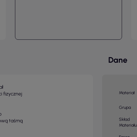
Dane
ał
Materiał
i fizycznej
Grupa
o
Skład
tową taśmą
Materiału