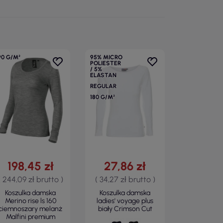
90 G/M²
95% MICRO
POLIESTER
/ 5%
ELASTAN
REGULAR
180 G/M²
198,45 zł
27,86 zł
( 244,09 zł brutto )
( 34,27 zł brutto )
Koszulka damska
Koszulka damska
Merino rise ls 160
ladies' voyage plus
ciemnoszary melanż
biały Crimson Cut
Malfini premium