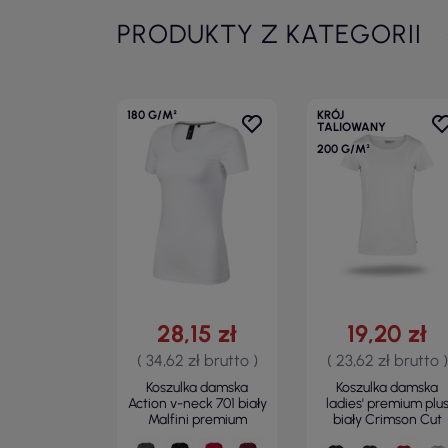
PRODUKTY Z KATEGORII
180 G/M²
KRÓJ
TALIOWANY
200 G/M²
28,15 zł
19,20 zł
( 34,62 zł brutto )
( 23,62 zł brutto )
Koszulka damska
Koszulka damska
Action v-neck 701 biały
ladies' premium plu
Malfini premium
biały Crimson Cut