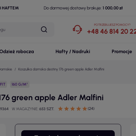
B HAFTEM
Do darmowej dostawy brakuje:
1 000,00 zł
POTRZEBUJESZ POMOCY?
+48 46 814 20 2
Odzież robocza
Hafty / Nadruki
Promocje
 Damskie
Koszulka damska destiny 176 green apple Adler Malfini
FIT
160 G/M²
76 green apple Adler Malfini
(24)
89364
W MAGAZYNIE
653 SZT.