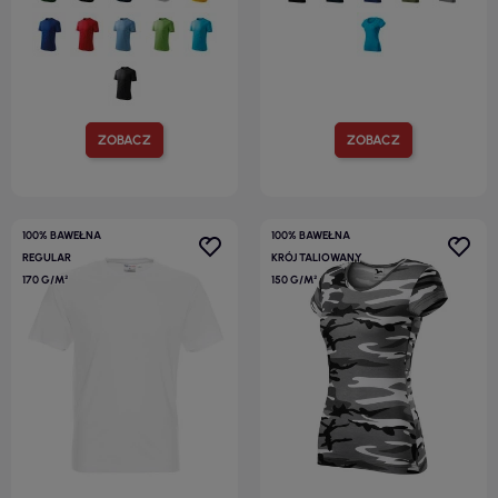
ZOBACZ
ZOBACZ
100% BAWEŁNA
100% BAWEŁNA
REGULAR
KRÓJ TALIOWANY
170 G/M²
150 G/M²