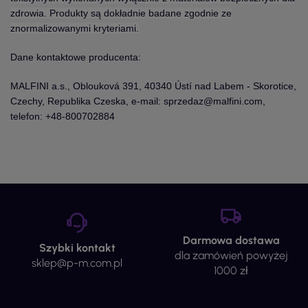
zdrowia. Produkty są dokładnie badane zgodnie ze
znormalizowanymi kryteriami.
Dane kontaktowe producenta:
MALFINI a.s., Oblouková 391, 40340 Ústí nad Labem - Skorotice,
Czechy, Republika Czeska, e-mail: sprzedaz@malfini.com,
telefon: +48-800702884
Darmowa dostawa
Szybki kontakt
dla zamówień powyżej
sklep@p-m.com.pl
1000 zł