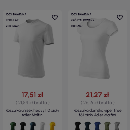
100% BAWEŁNA
100% BAWEŁNA
REGULAR
KRÓJ TALIOWANY
200 G/M²
180 G/M²
17,51 zł
21,27 zł
( 21,54 zł brutto )
( 26,16 zł brutto )
Koszulka unisex heavy 110 biały
Koszulka damska viper free
Adler Malfini
f61 biały Adler Malfini