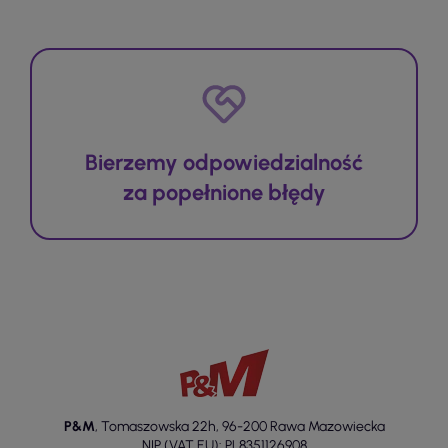
Bierzemy odpowiedzialność
za popełnione błędy
P&M
,
Tomaszowska 22h
,
96-200 Rawa Mazowiecka
NIP (VAT EU): PL8351126908