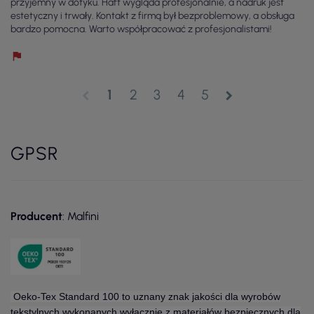
przyjemny w dotyku. Haft wygląda profesjonalnie, a nadruk jest
estetyczny i trwały. Kontakt z firmą był bezproblemowy, a obsługa
bardzo pomocna. Warto współpracować z profesjonalistami!
1
2
3
4
5
chevron_left
chevron_right
GPSR
Producent
: Malfini
Oeko-Tex Standard 100 to uznany znak jakości dla wyrobów
tekstylnych wykonanych wyłącznie z materiałów bezpiecznych dla