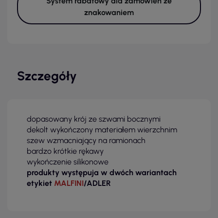
System rabatowy dla zamówień ze
znakowaniem
Szczegóły
dopasowany krój ze szwami bocznymi
dekolt wykończony materiałem wierzchnim
szew wzmacniający na ramionach
bardzo krótkie rękawy
wykończenie silikonowe
produkty występuja w dwóch wariantach
etykiet
MALFINI
/ADLER