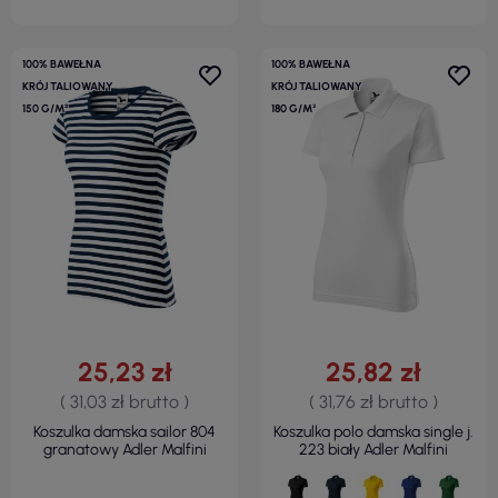
100% BAWEŁNA
100% BAWEŁNA
KRÓJ TALIOWANY
KRÓJ TALIOWANY
150 G/M²
180 G/M²
25,23 zł
25,82 zł
( 31,03 zł brutto )
( 31,76 zł brutto )
Koszulka damska sailor 804
Koszulka polo damska single j.
granatowy Adler Malfini
223 biały Adler Malfini