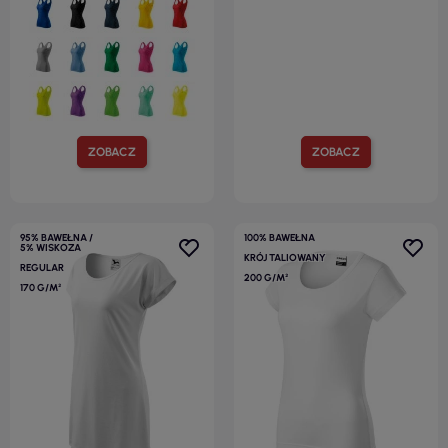
ZOBACZ
ZOBACZ
95% BAWEŁNA /
100% BAWEŁNA
5% WISKOZA
KRÓJ TALIOWANY
REGULAR
200 G/M²
170 G/M²