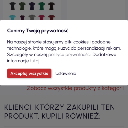
Cenimy Twoją prywatność
Na naszej stronie stosujemy pliki cookies i podobne
technologie, które mogą służyć do personalizacji reklam.
Szczegóły w naszej
polityce prywatności
. Dodatkowe
ZOBACZ
ZOBACZ
informacje
tutaj
Akceptuj wszystkie
Ustawienia
Zobacz wszystkie produkty z kategorii
KLIENCI, KTÓRZY ZAKUPILI TEN
PRODUKT, KUPILI RÓWNIEŻ: