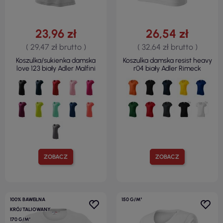
23,96 zł
26,54 zł
( 29,47 zł brutto )
( 32,64 zł brutto )
Koszulka/sukienka damska
Koszulka damska resist heavy
love 123 biały Adler Malfini
r04 biały Adler Rimeck
ZOBACZ
ZOBACZ
100% BAWEŁNA
150 G/M²
KRÓJ TALIOWANY
170 G/M²