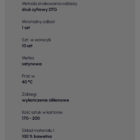
Metoda znakowania odzieży
druk cyfrowy DTG
Minimalny odbiór
1 szt
Szt. w woreczk
10 szt
Metka
satynowa
Prać w
40 °C
Zabiegi
wykończenie silikonowe
Ilość sztuk w kartonie
170 - 200
Skład materiału 1
100 % bawełna