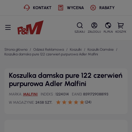
KONTAKT
WYCENA
RABATY
SZUKAJ
ZALOGUJ
PL/PLN
KOSZYK
Strona główna
Odzież Reklamowa
Koszulki
Koszulki Damskie
Koszulka damska pure 122 czerwień purpurowa Adler Malfini
Koszulka damska pure 122 czerwień
purpurowa Adler Malfini
MARKA
MALFINI
INDEKS
1224014
EAN13
8591729088193
(24)
W MAGAZYNIE
2458 SZT.