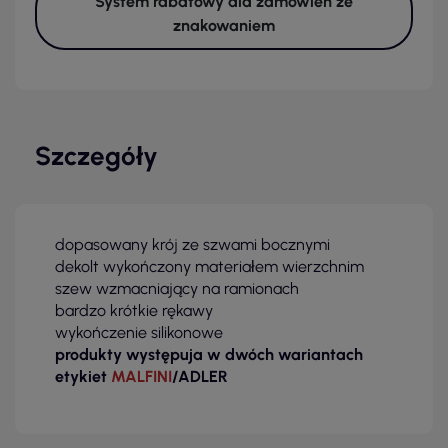
System rabatowy dla zamówień ze
znakowaniem
Szczegóły
dopasowany krój ze szwami bocznymi
dekolt wykończony materiałem wierzchnim
szew wzmacniający na ramionach
bardzo krótkie rękawy
wykończenie silikonowe
produkty występuja w dwóch wariantach
etykiet
MALFINI
/ADLER