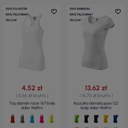
100% POLIESTER
100% BAWEŁNA
KRÓJ TALIOWANY
KRÓJ TALIOWANY
130 G/M²
150 G/M²
4,52 zł
13,62 zł
( 5,56 zł brutto )
( 16,75 zł brutto )
Top damski racer 167 biały
Koszulka damska pure 122
Adler Malfini
biały Adler Malfini