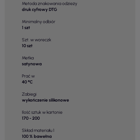
Metoda znakowania odzieży
druk cyfrowy DTG
Minimalny odbiór
1 szt
Szt. w woreczk
10 szt
Metka
satynowa
Prać w
40 °C
Zabiegi
wykończenie silikonowe
Ilość sztuk w kartonie
170 - 200
Skład materiału 1
100 % bawełna