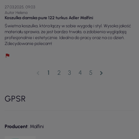
27.03.2025, 09:03
Autor Helena
Koszulka damska pure 122 turkus Adler Malfini
Świetna koszulka, która łączy w sobie wygodę i styl. Wysoka jakość
materiału sprawia, że jest bardzo trwała, a zdobienia wyglądają
profesjonalnie i estetycznie. Idealna do pracy oraz na co dzień.
Zdecydowanie polecam!
1
2
3
4
5
chevron_left
chevron_right
GPSR
Producent
: Malfini