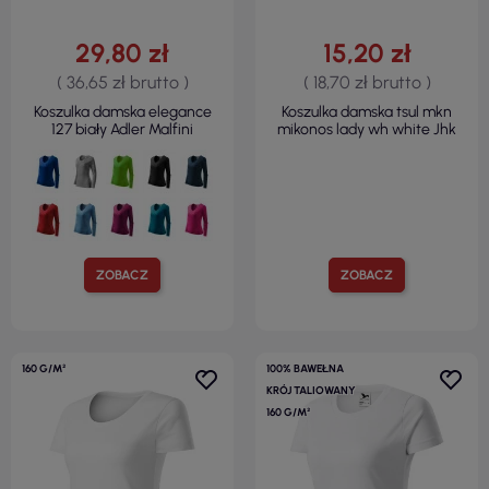
29,80 zł
15,20 zł
( 36,65 zł brutto )
( 18,70 zł brutto )
Koszulka damska elegance
Koszulka damska tsul mkn
127 biały Adler Malfini
mikonos lady wh white Jhk
ZOBACZ
ZOBACZ
160 G/M²
100% BAWEŁNA
KRÓJ TALIOWANY
160 G/M²