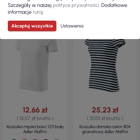
Szczegóły w naszej
polityce prywatności
. Dodatkowe
informacje
tutaj
100% BAWEŁNA
100% BAWEŁNA
Akceptuj wszystkie
Ustawienia
REGULAR
KRÓJ TALIOWANY
160 G/M²
150 G/M²
12,66 zł
25,23 zł
( 15,57 zł brutto )
( 31,03 zł brutto )
Koszulka męska basic 129 biały
Koszulka damska sailor 804
Adler Malfini
granatowy Adler Malfini