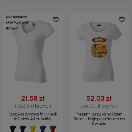
100% BAWEŁNA
KRÓJ TALIOWANY
180 G/M²
21,58 zł
52,03 zł
( 26,54 zł brutto )
( 64,00 zł brutto )
Koszulka damska fit v-neck
Prezent Koszulka na Dzień
162 biały Adler Malfini
Babci – Najlepsza Babcia na
Świecie