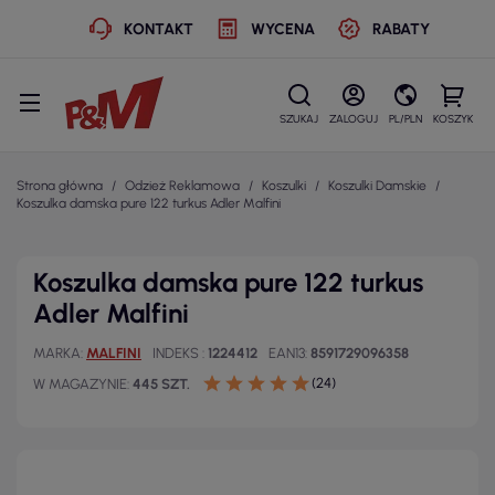
KONTAKT
WYCENA
RABATY
SZUKAJ
ZALOGUJ
PL/PLN
KOSZYK
Strona główna
Odzież Reklamowa
Koszulki
Koszulki Damskie
Koszulka damska pure 122 turkus Adler Malfini
Koszulka damska pure 122 turkus
Adler Malfini
MARKA
MALFINI
INDEKS
1224412
EAN13
8591729096358
(24)
W MAGAZYNIE
445 SZT.