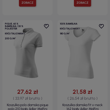
ZOBACZ
ZOBACZ
PIQUE, 65 %
100% BAWEŁNA
BAWEŁNA / 35 %
POLIESTER
KRÓJ TALIOWANY
KRÓJ TALIOWANY
180 G/M²
200 G/M²
27,62 zł
21,58 zł
( 33,97 zł brutto )
( 26,54 zł brutto )
Koszulka polo damska pique
Koszulka damska fit v-neck
polo 210 biały Adler Malfini
162 biały Adler Malfini