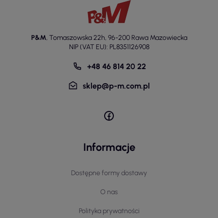
P&M
,
Tomaszowska 22h
,
96-200 Rawa Mazowiecka
NIP (VAT EU): PL8351126908
+48 46 814 20 22
sklep@p-m.com.pl
Informacje
Dostępne formy dostawy
O nas
Polityka prywatności