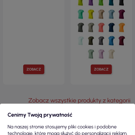
ZOBACZ
ZOBACZ
Zobacz wszystkie produkty z kategorii
Cenimy Twoją prywatność
KLIENCI, KTÓRZY ZAKUPILI TEN
Na naszej stronie stosujemy pliki cookies i podobne
PRODUKT, KUPILI RÓWNIEŻ:
technologie, które mogą służyć do personalizacji reklam.