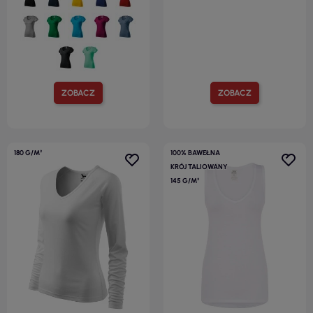
ZOBACZ
ZOBACZ
180 G/M²
100% BAWEŁNA
KRÓJ TALIOWANY
145 G/M²