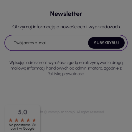
Newsletter
Otrzymuj informację o nowościach i wyprzedażach
Wpisując adres email wyrażasz zgodę na otrzymywanie drogą
mailową informacji handlowych od administratora, zgodnie z
Polityką prywatności
5.0
Copyright © www.p-m.com.pl. All rights reserved.
star
star
star
star
star
Na podstawie 186
opinii w Google